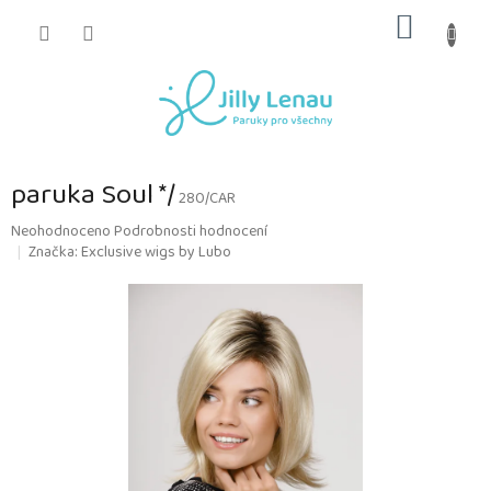
Přejít
NÁKUP
na
obsah
KOŠÍK
paruka Soul */
280/CAR
Průměrné
Neohodnoceno
Podrobnosti hodnocení
hodnocení
Značka:
Exclusive wigs by Lubo
produktu
je
0,0
z
5
hvězdiček.