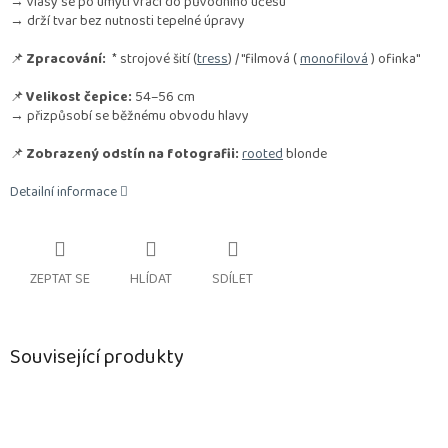
→ vlasy se po umytí vrací do původního účesu
→ drží tvar bez nutnosti tepelné úpravy
📌
Zpracování:
* strojové šití (
tress
) / "filmová (
monofilová
) ofinka"
📌
Velikost čepice:
54–56 cm
→ přizpůsobí se běžnému obvodu hlavy
📌
Zobrazený odstín na fotografii:
rooted
blonde
Detailní informace
ZEPTAT SE
HLÍDAT
SDÍLET
Související produkty