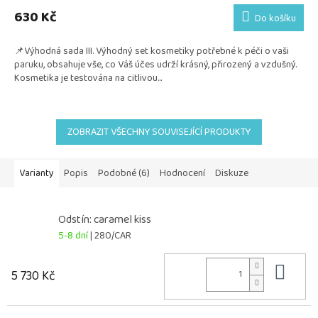
produktu
630 Kč
Do košíku
je
5,0
📌Výhodná sada III. Výhodný set kosmetiky potřebné k péči o vaši
z
paruku, obsahuje vše, co Váš účes udrží krásný, přirozený a vzdušný.
5
Kosmetika je testována na citlivou...
hvězdiček.
ZOBRAZIT VŠECHNY SOUVISEJÍCÍ PRODUKTY
Varianty
Popis
Podobné (6)
Hodnocení
Diskuze
Odstín: caramel kiss
5-8 dní
| 280/CAR
Do 
5 730 Kč