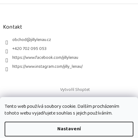
Z
á
p
a
Kontakt
t
í
obchod
@
jillylenau.cz
+420 702 095 053
https://www.facebook.com/jillylenau
https://www.instagram.com/jilly_lenau/
Vytvořil Shoptet
Tento web používá soubory cookie. Dalším procházením
Copyright 2026
Paruky Jilly Lenau s.r.o.
. Všechna práva vyhrazena.
tohoto webu vyjadřujete souhlas s jejich používáním.
Nastavení