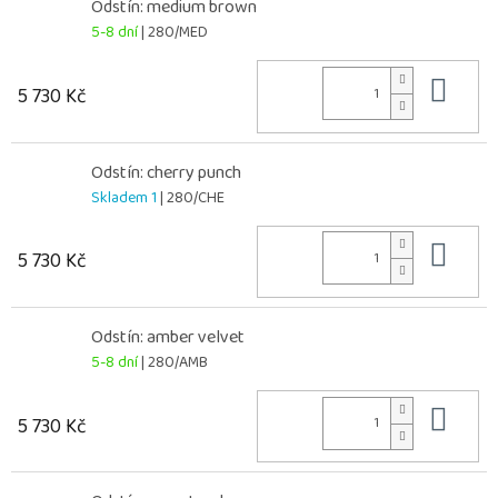
Odstín: medium brown
5-8 dní
| 280/MED
Do 
5 730 Kč
Odstín: cherry punch
Skladem 1
| 280/CHE
Do 
5 730 Kč
Odstín: amber velvet
5-8 dní
| 280/AMB
Do 
5 730 Kč