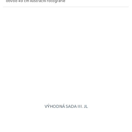
obvod 49 cm ilustrační fotografie
VÝHODNÁ SADA III. JL
Průměrné
hodnocení