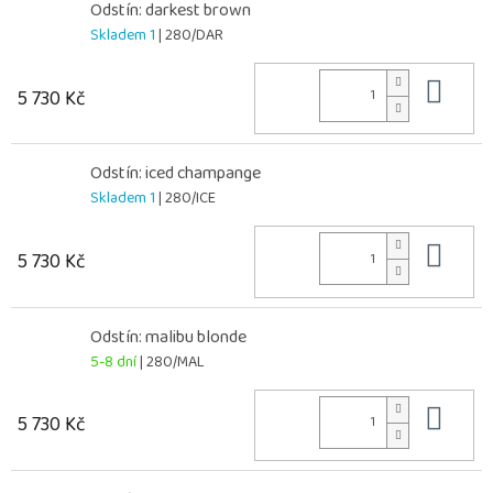
Odstín: darkest brown
Skladem 1
| 280/DAR
Do 
5 730 Kč
Odstín: iced champange
Skladem 1
| 280/ICE
Do 
5 730 Kč
Odstín: malibu blonde
5-8 dní
| 280/MAL
Do 
5 730 Kč