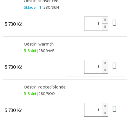
Odstín: sunset red
Skladem 1
| 280/SUN
Do 
5 730 Kč
Odstín: warmth
5-8 dní
| 280/WAR
Do 
5 730 Kč
Odstín: rooted blonde
5-8 dní
| 280/ROO
Do 
5 730 Kč