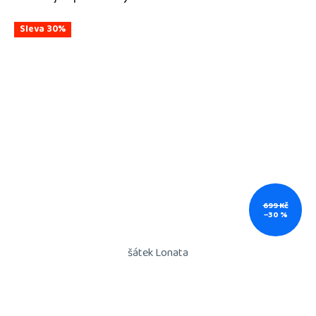
Sleva 30%
699 Kč
–30 %
šátek Lonata
Průměrné
hodnocení