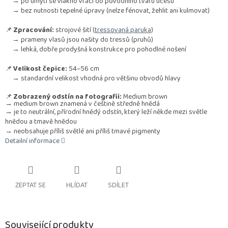
→ po umytí se vlákno vrací do původního tvaru účesu
→ bez nutnosti tepelné úpravy (nelze fénovat, žehlit ani kulmovat)
📌
Zpracování:
strojové šití (
tressovaná paruka
)
→ prameny vlasů jsou našity do tressů (pruhů)
→ lehká, dobře prodyšná konstrukce pro pohodlné nošení
📌
Velikost čepice:
54–56 cm
→ standardní velikost vhodná pro většinu obvodů hlavy
📌
Zobrazený odstín na fotografii:
Medium brown
→
m
edium brown
znamená v češtině
středně hnědá
→
j
e to
neutrální, přírodní hnědý odstín
, který leží někde mezi světle
hnědou a tmavě hnědou
→
neobsahuje příliš světlé ani příliš tmavé pigmenty
Detailní informace
ZEPTAT SE
HLÍDAT
SDÍLET
Související produkty