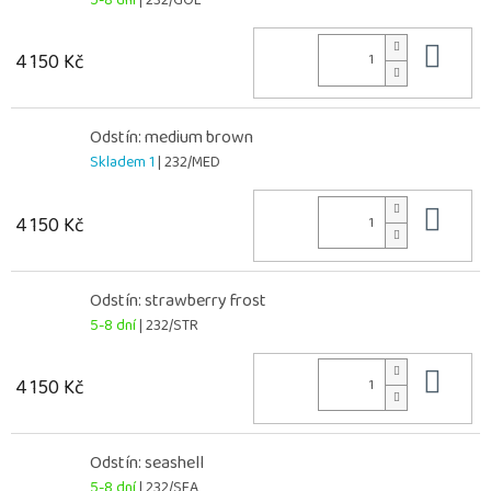
Do 
4 150 Kč
Odstín: medium brown
Skladem 1
| 232/MED
Do 
4 150 Kč
Odstín: strawberry frost
5-8 dní
| 232/STR
Do 
4 150 Kč
Odstín: seashell
5-8 dní
| 232/SEA