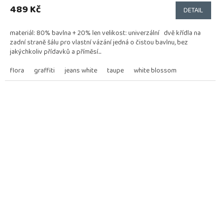
produktu
489 Kč
DETAIL
je
5,0
materiál: 80% bavlna + 20% len velikost: univerzální dvě křídla na
z
zadní straně šálu pro vlastní vázání jedná o čistou bavlnu, bez
5
jakýchkoliv přídavků a příměsí...
hvězdiček.
flora
graffiti
jeans white
taupe
white blossom