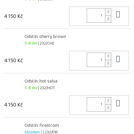
Do 
4 150 Kč
Odstín: cherry brown
5-8 dní
| 232/CHE
Do 
4 150 Kč
Odstín: hot salsa
5-8 dní
| 232/HOT
Do 
4 150 Kč
Odstín: firestrom
Skladem 1
| 232/FIR