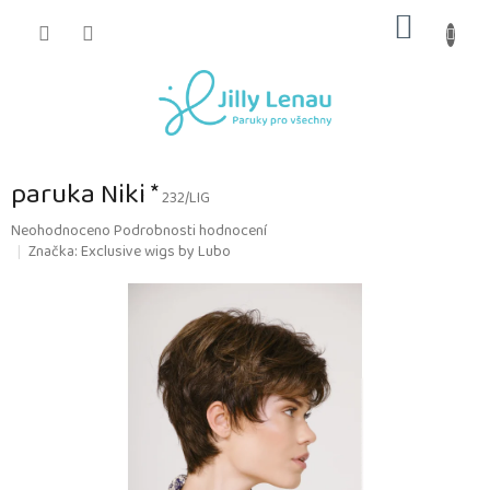
Přejít
NÁKUP
na
obsah
KOŠÍK
paruka Niki *
232/LIG
Průměrné
Neohodnoceno
Podrobnosti hodnocení
hodnocení
Značka:
Exclusive wigs by Lubo
produktu
je
0,0
z
5
hvězdiček.