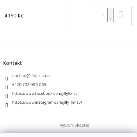
Do 
4 150 Kč
Z
á
p
a
Kontakt
t
í
obchod
@
jillylenau.cz
+420 702 095 053
https://www.facebook.com/jillylenau
https://www.instagram.com/jilly_lenau/
Vytvořil Shoptet