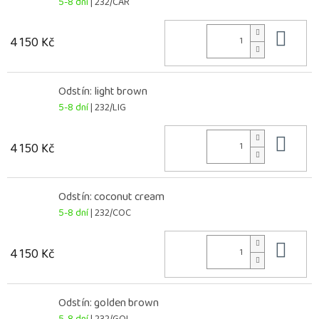
5-8 dní
| 232/CAR
Do 
4 150 Kč
Odstín: light brown
5-8 dní
| 232/LIG
Do 
4 150 Kč
Odstín: coconut cream
5-8 dní
| 232/COC
Do 
4 150 Kč
Odstín: golden brown
5-8 dní
| 232/GOL