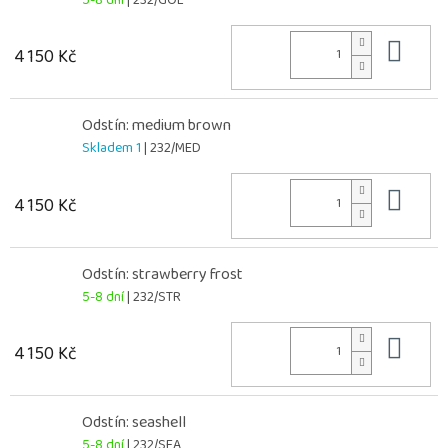
Do 
4 150 Kč
Odstín: medium brown
Skladem 1
| 232/MED
Do 
4 150 Kč
Odstín: strawberry frost
5-8 dní
| 232/STR
Do 
4 150 Kč
Odstín: seashell
5-8 dní
| 232/SEA