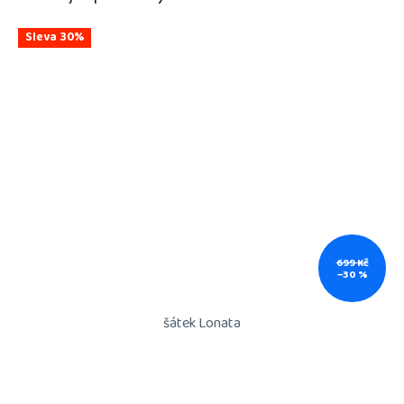
Sleva 30%
699 Kč
–30 %
šátek Lonata
Průměrné
hodnocení