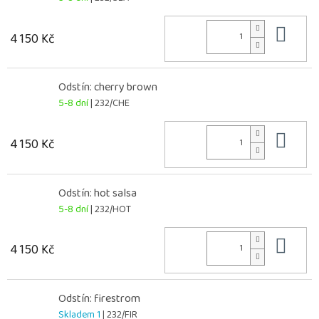
Do 
4 150 Kč
Odstín: cherry brown
5-8 dní
| 232/CHE
Do 
4 150 Kč
Odstín: hot salsa
5-8 dní
| 232/HOT
Do 
4 150 Kč
Odstín: firestrom
Skladem 1
| 232/FIR