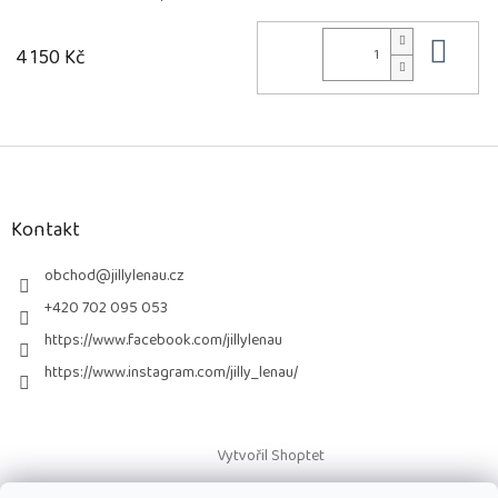
Do 
4 150 Kč
Z
á
p
a
Kontakt
t
í
obchod
@
jillylenau.cz
+420 702 095 053
https://www.facebook.com/jillylenau
https://www.instagram.com/jilly_lenau/
Vytvořil Shoptet