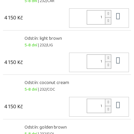
5-8 dní
| 232/CAR
Do 
4 150 Kč
Odstín: light brown
5-8 dní
| 232/LIG
Do 
4 150 Kč
Odstín: coconut cream
5-8 dní
| 232/COC
Do 
4 150 Kč
Odstín: golden brown
5-8 dní
| 232/GOL