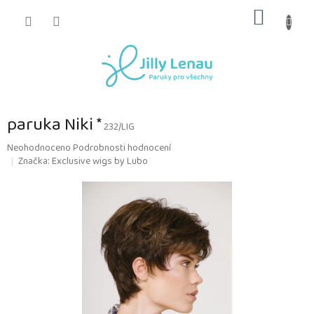
Přejít
NÁKUP
na
obsah
KOŠÍK
paruka Niki *
232/LIG
Průměrné
Neohodnoceno
Podrobnosti hodnocení
hodnocení
Značka:
Exclusive wigs by Lubo
produktu
je
0,0
z
5
hvězdiček.