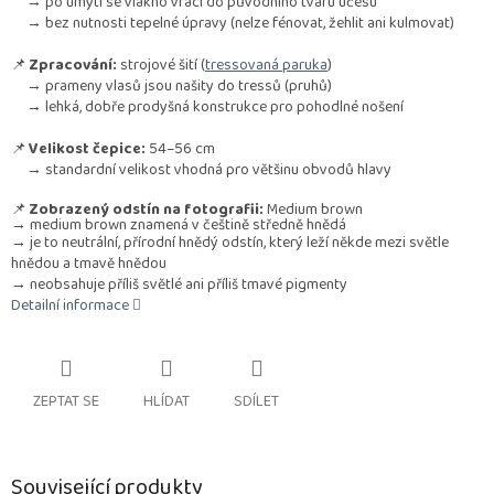
→ po umytí se vlákno vrací do původního tvaru účesu
→ bez nutnosti tepelné úpravy (nelze fénovat, žehlit ani kulmovat)
📌
Zpracování:
strojové šití (
tressovaná paruka
)
→ prameny vlasů jsou našity do tressů (pruhů)
→ lehká, dobře prodyšná konstrukce pro pohodlné nošení
📌
Velikost čepice:
54–56 cm
→ standardní velikost vhodná pro většinu obvodů hlavy
📌
Zobrazený odstín na fotografii:
Medium brown
→
m
edium brown
znamená v češtině
středně hnědá
→
j
e to
neutrální, přírodní hnědý odstín
, který leží někde mezi světle
hnědou a tmavě hnědou
→
neobsahuje příliš světlé ani příliš tmavé pigmenty
Detailní informace
ZEPTAT SE
HLÍDAT
SDÍLET
Související produkty