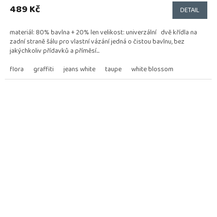
produktu
489 Kč
DETAIL
je
5,0
materiál: 80% bavlna + 20% len velikost: univerzální dvě křídla na
z
zadní straně šálu pro vlastní vázání jedná o čistou bavlnu, bez
5
jakýchkoliv přídavků a příměsí...
hvězdiček.
flora
graffiti
jeans white
taupe
white blossom