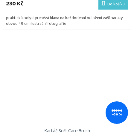
230 Kč
Do košíku
praktická polystyrenévá hlava na každodenní odložení vaší paruky
obvod 49 cm ilustrační fotografie
550 Kč
–30 %
Kartáč Soft Care Brush