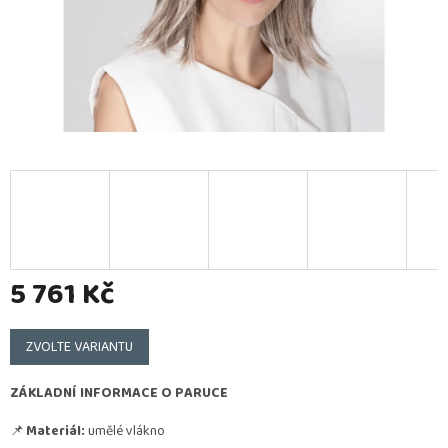
5 761 Kč
Měrná
cena:
ZVOLTE VARIANTU
ZÁKLADNÍ INFORMACE O PARUCE
📌
Materiál:
umělé vlákno