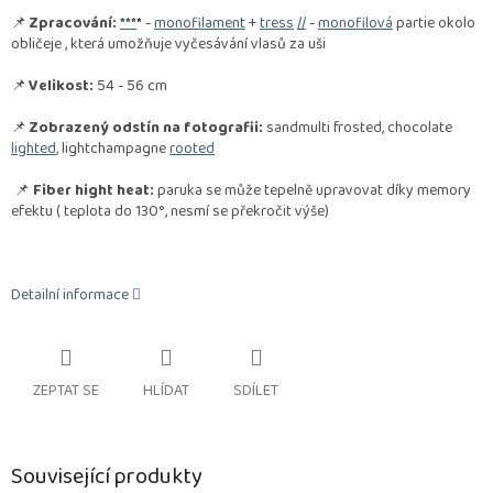
📌
Zpracování:
**
*
*
-
monofilament
+
tress
//
-
monofilová
partie okolo
obličeje , která umožňuje vyčesávání vlasů za uši
📌
Velikost:
54 - 56 cm
📌
Zobrazený odstín na fotografii:
sandmulti frosted, chocolate
lighted
, lightchampagne
rooted
📌
Fiber hight heat:
paruka se může tepelně upravovat díky memory
efektu ( teplota do 130°, nesmí se překročit výše)
Detailní informace
ZEPTAT SE
HLÍDAT
SDÍLET
Související produkty