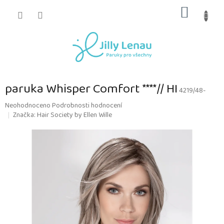
Přejít
NÁKUP
na
obsah
KOŠÍK
paruka Whisper Comfort ****// HI
4219/48-
Průměrné
Neohodnoceno
Podrobnosti hodnocení
hodnocení
Značka:
Hair Society by Ellen Wille
produktu
je
0,0
z
5
hvězdiček.