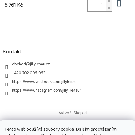
Do 
5 761 Kč
Z
á
p
a
Kontakt
t
í
obchod
@
jillylenau.cz
+420 702 095 053
https://www.facebook.com/jillylenau
https://www.instagram.com/jilly_lenau/
Vytvořil Shoptet
Tento web používá soubory cookie. Dalším procházením
Copyright 2026
Paruky Jilly Lenau s.r.o.
. Všechna práva vyhrazena.