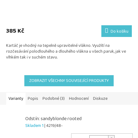
385 Kč
Do košíku
Kartáč je vhodný na tepelně upravitelné vlákno. Využítí na
rozčesávání polodlouhého a dlouhého vlákna u všech paruk, jak ve
vlhkém tak i v suchém stavu.
ZOBRAZIT VŠECHNY SOUVISEJÍCÍ PRODUKTY
Varianty
Popis
Podobné (3)
Hodnocení
Diskuze
Odstín: sandyblonde rooted
Skladem 1
| 4219/48-