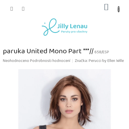
Přejít
NÁKUP
na
obsah
KOŠÍK
paruka United Mono Part ***//
658/ESP
Průměrné
Neohodnoceno
Podrobnosti hodnocení
Značka:
Perucci by Ellen Wille
hodnocení
produktu
je
0,0
z
5
hvězdiček.