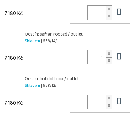
Do 
7 180 Kč
Odstín: safran rooted / outlet
Skladem
| 658/14/
Do 
7 180 Kč
Odstín: hotchilli mix / outlet
Skladem
| 658/12/
Do 
7 180 Kč
Z