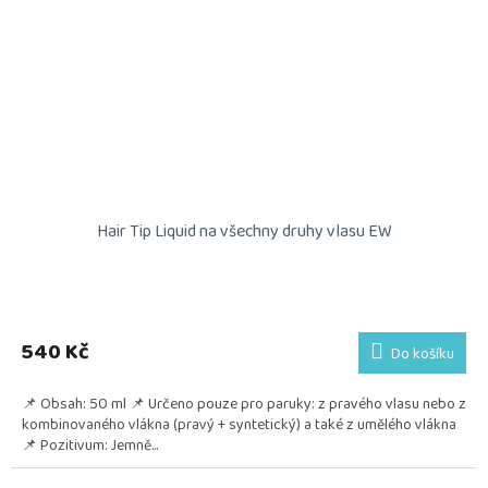
Hair Tip Liquid na všechny druhy vlasu EW
540 Kč
Do košíku
📌 Obsah: 50 ml 📌 Určeno pouze pro paruky: z pravého vlasu nebo z
kombinovaného vlákna (pravý + syntetický) a také z umělého vlákna
📌 Pozitivum: Jemně...