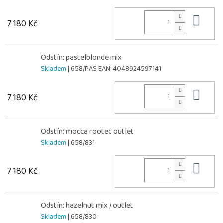
Do 
7 180 Kč
Odstín: pastelblonde mix
Skladem
| 658/PAS
EAN:
4048924597141
Do 
7 180 Kč
Odstín: mocca rooted outlet
Skladem
| 658/831
Do 
7 180 Kč
Odstín: hazelnut mix / outlet
Skladem
| 658/830