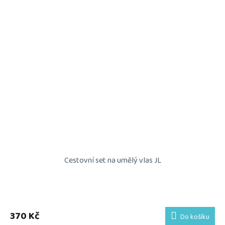
Cestovní set na umělý vlas JL
Průměrné
hodnocení
produktu
370 Kč
Do košíku
je