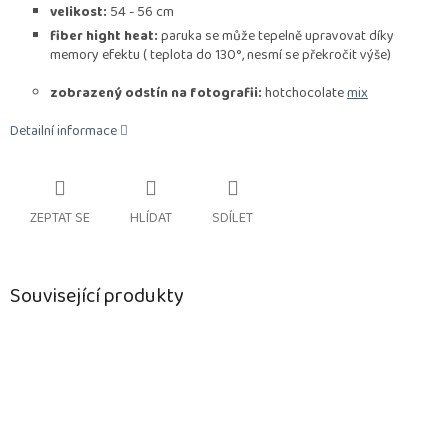
velikost:
54 - 56 cm
fiber hight heat:
paruka se může tepelně upravovat díky
memory efektu ( teplota do 130°, nesmí se překročit výše)
zobrazený odstín na fotografii:
hotchocolate
mix
Detailní informace
ZEPTAT SE
HLÍDAT
SDÍLET
Související produkty