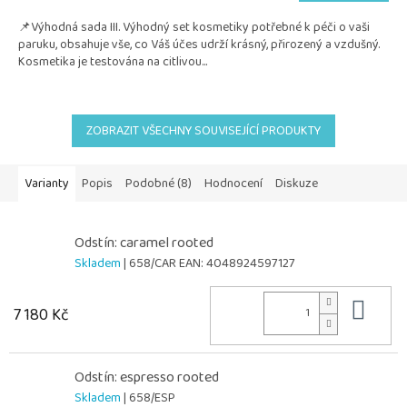
5,0
📌Výhodná sada III. Výhodný set kosmetiky potřebné k péči o vaši
z
paruku, obsahuje vše, co Váš účes udrží krásný, přirozený a vzdušný.
5
Kosmetika je testována na citlivou...
hvězdiček.
ZOBRAZIT VŠECHNY SOUVISEJÍCÍ PRODUKTY
Varianty
Popis
Podobné (8)
Hodnocení
Diskuze
Odstín: caramel rooted
Skladem
| 658/CAR
EAN:
4048924597127
Do 
7 180 Kč
Odstín: espresso rooted
Skladem
| 658/ESP