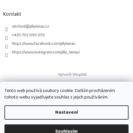
á
p
a
Kontakt
t
í
obchod
@
jillylenau.cz
+420 702 095 053
https://www.facebook.com/jillylenau
https://www.instagram.com/jilly_lenau/
Vytvořil Shoptet
Tento web používá soubory cookie. Dalším procházením
Copyright 2026
Paruky Jilly Lenau s.r.o.
. Všechna práva vyhrazena.
tohoto webu vyjadřujete souhlas s jejich používáním.
Nastavení
Souhlasím