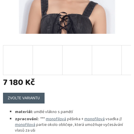
7 180 Kč
Měrná
cena:
ZVOLTE VARIANTU
materiál:
umělé vlákno s pamětí
zpracování:
***
monofilová
pěšinka +
monofilová
vsadka //
monofilová
partie okolo obličeje , která umožňuje vyčesávání
vlasů za uši