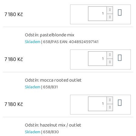
Do 
7 180 Kč
Odstín: pastelblonde mix
Skladem
| 658/PAS
EAN:
4048924597141
Do 
7 180 Kč
Odstín: mocca rooted outlet
Skladem
| 658/831
Do 
7 180 Kč
Odstín: hazelnut mix / outlet
Skladem
| 658/830