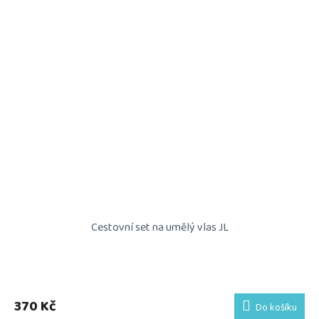
Cestovní set na umělý vlas JL
Průměrné
hodnocení
produktu
370 Kč
Do košíku
je