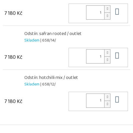
Do 
7 180 Kč
Odstín: safran rooted / outlet
Skladem
| 658/14/
Do 
7 180 Kč
Odstín: hotchilli mix / outlet
Skladem
| 658/12/
Do 
7 180 Kč
Z