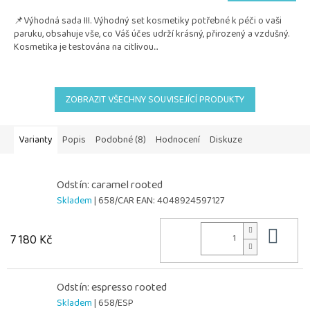
5,0
📌Výhodná sada III. Výhodný set kosmetiky potřebné k péči o vaši
z
paruku, obsahuje vše, co Váš účes udrží krásný, přirozený a vzdušný.
5
Kosmetika je testována na citlivou...
hvězdiček.
ZOBRAZIT VŠECHNY SOUVISEJÍCÍ PRODUKTY
Varianty
Popis
Podobné (8)
Hodnocení
Diskuze
Odstín: caramel rooted
Skladem
| 658/CAR
EAN:
4048924597127
Do 
7 180 Kč
Odstín: espresso rooted
Skladem
| 658/ESP