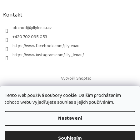
á
p
a
Kontakt
t
í
obchod
@
jillylenau.cz
+420 702 095 053
https://www.facebook.com/jillylenau
https://www.instagram.com/jilly_lenau/
Vytvořil Shoptet
Tento web používá soubory cookie. Dalším procházením
Copyright 2026
Paruky Jilly Lenau s.r.o.
. Všechna práva vyhrazena.
tohoto webu vyjadřujete souhlas s jejich používáním.
Nastavení
Souhlasím