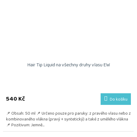
Hair Tip Liquid na všechny druhy vlasu EW
540 Kč
Do košíku
📌 Obsah: 50 ml 📌 Určeno pouze pro paruky: z pravého vlasu nebo z
kombinovaného vlákna (pravý + syntetický) a také z umělého vlákna
📌 Pozitivum: Jemně...