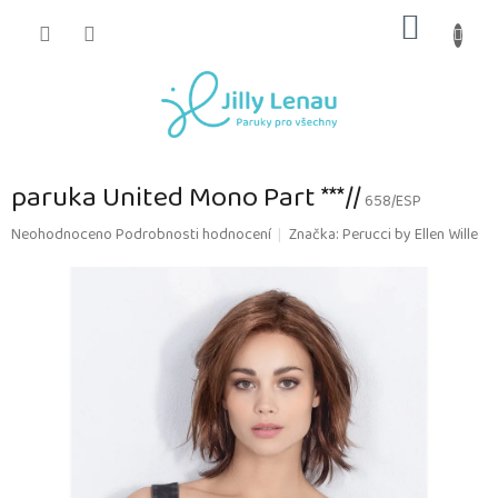
Přejít
NÁKUP
na
obsah
KOŠÍK
paruka United Mono Part ***//
658/ESP
Průměrné
Neohodnoceno
Podrobnosti hodnocení
Značka:
Perucci by Ellen Wille
hodnocení
produktu
je
0,0
z
5
hvězdiček.