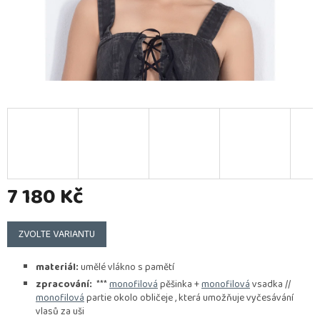
7 180 Kč
Měrná
cena:
ZVOLTE VARIANTU
materiál:
umělé vlákno s pamětí
zpracování:
***
monofilová
pěšinka +
monofilová
vsadka //
monofilová
partie okolo obličeje , která umožňuje vyčesávání
vlasů za uši