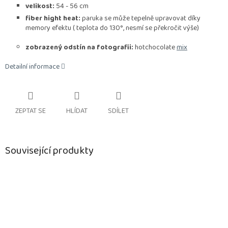
velikost:
54 - 56 cm
fiber hight heat:
paruka se může tepelně upravovat díky
memory efektu ( teplota do 130°, nesmí se překročit výše)
zobrazený odstín na fotografii:
hotchocolate
mix
Detailní informace
ZEPTAT SE
HLÍDAT
SDÍLET
Související produkty