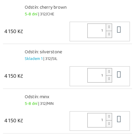
Odstín: cherry brown
5-8 dní
| 312/CHE
Do 
4 150 Kč
Odstín: silverstone
Skladem 1
| 312/SIL
Do 
4 150 Kč
Odstín: minx
5-8 dní
| 312/MIN
Do 
4 150 Kč