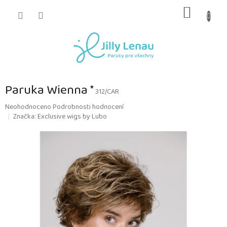
Přejít
NÁKUP
na
obsah
KOŠÍK
Paruka Wienna *
312/CAR
Průměrné
Neohodnoceno
Podrobnosti hodnocení
hodnocení
Značka:
Exclusive wigs by Lubo
produktu
je
0,0
z
5
hvězdiček.