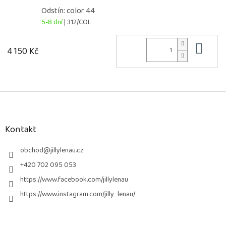
Odstín: color 44
5-8 dní
| 312/COL
Do 
4 150 Kč
Z
á
p
a
Kontakt
t
í
obchod
@
jillylenau.cz
+420 702 095 053
https://www.facebook.com/jillylenau
https://www.instagram.com/jilly_lenau/