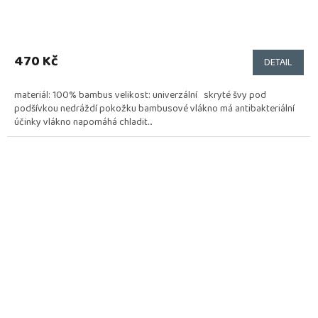
470 Kč
DETAIL
materiál: 100% bambus velikost: univerzální skryté švy pod
podšívkou nedráždí pokožku bambusové vlákno má antibakteriální
účinky vlákno napomáhá chladit...