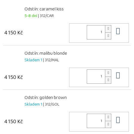
Odstín: caramel kiss
5-8 dní
| 312/CAR
Do 
4 150 Kč
Odstín: malibu blonde
Skladem 1
| 312/MAL
Do 
4 150 Kč
Odstín: golden brown
Skladem 1
| 312/GOL
Do 
4 150 Kč