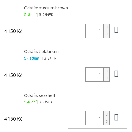
Odstín: medium brown
5-8 dní
| 312/MED
Do 
4 150 Kč
Odstín: t platinum
Skladem 1
| 312/T P
Do 
4 150 Kč
Odstín: seashell
5-8 dní
| 312/SEA
Do 
4 150 Kč