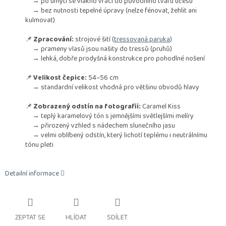
→ po umytí se vlákno vrací do původního tvaru účesu
→ bez nutnosti tepelné úpravy (nelze fénovat, žehlit ani
kulmovat)
📌
Zpracování:
strojové šití (
tressovaná paruka
)
→ prameny vlasů jsou našity do tressů (pruhů)
→ lehká, dobře prodyšná konstrukce pro pohodlné nošení
📌
Velikost čepice:
54–56 cm
→ standardní velikost vhodná pro většinu obvodů hlavy
📌
Zobrazený odstín na fotografii:
Caramel Kiss
→ teplý karamelový tón s jemnějšími světlejšími melíry
→ přirozený vzhled s nádechem slunečního jasu
→ velmi oblíbený odstín, který lichotí teplému i neutrálnímu
tónu pleti
Detailní informace
ZEPTAT SE
HLÍDAT
SDÍLET