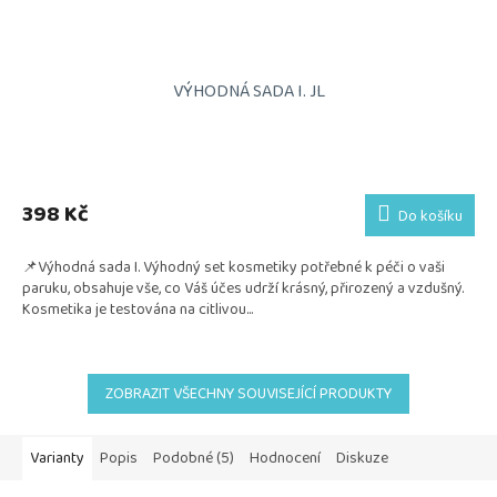
VÝHODNÁ SADA I. JL
398 Kč
Do košíku
📌Výhodná sada I. Výhodný set kosmetiky potřebné k péči o vaši
paruku, obsahuje vše, co Váš účes udrží krásný, přirozený a vzdušný.
Kosmetika je testována na citlivou...
ZOBRAZIT VŠECHNY SOUVISEJÍCÍ PRODUKTY
Varianty
Popis
Podobné (5)
Hodnocení
Diskuze