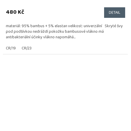
hodnocení
produktu
480 Kč
DETAIL
je
5,0
materiál: 95% bambus + 5% elastan velikost: univerzální Skryté švy
z
pod podšívkou nedráždí pokožku bambusové vlákno má
5
antibakteriální účinky vlákno napomáhá...
hvězdiček.
CR/19
CR/23