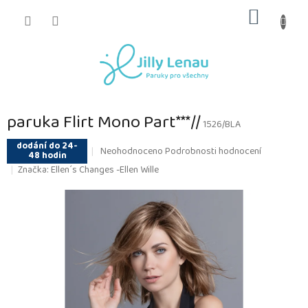
Přejít
NÁKUP
na
obsah
KOŠÍK
paruka Flirt Mono Part***//
1526/BLA
dodání do 24-
Průměrné
Neohodnoceno
Podrobnosti hodnocení
48 hodin
hodnocení
Značka:
Ellen´s Changes -Ellen Wille
produktu
je
0,0
z
5
hvězdiček.