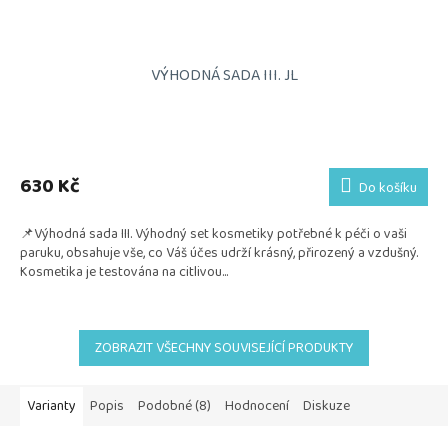
VÝHODNÁ SADA III. JL
Průměrné
hodnocení
produktu
630 Kč
Do košíku
je
5,0
📌Výhodná sada III. Výhodný set kosmetiky potřebné k péči o vaši
z
paruku, obsahuje vše, co Váš účes udrží krásný, přirozený a vzdušný.
5
Kosmetika je testována na citlivou...
hvězdiček.
ZOBRAZIT VŠECHNY SOUVISEJÍCÍ PRODUKTY
Varianty
Popis
Podobné (8)
Hodnocení
Diskuze