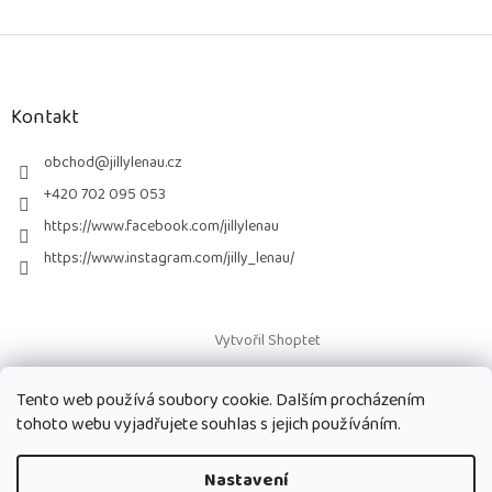
Z
á
p
a
Kontakt
t
í
obchod
@
jillylenau.cz
+420 702 095 053
https://www.facebook.com/jillylenau
https://www.instagram.com/jilly_lenau/
Vytvořil Shoptet
Tento web používá soubory cookie. Dalším procházením
Copyright 2026
Paruky Jilly Lenau s.r.o.
. Všechna práva vyhrazena.
tohoto webu vyjadřujete souhlas s jejich používáním.
Nastavení