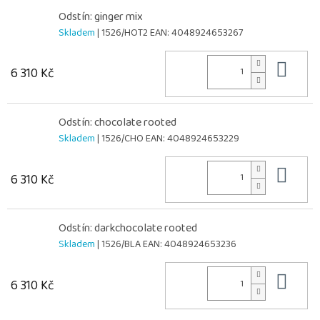
Odstín: ginger mix
Skladem
| 1526/HOT2
EAN:
4048924653267
Do 
6 310 Kč
Odstín: chocolate rooted
Skladem
| 1526/CHO
EAN:
4048924653229
Do 
6 310 Kč
Odstín: darkchocolate rooted
Skladem
| 1526/BLA
EAN:
4048924653236
Do 
6 310 Kč