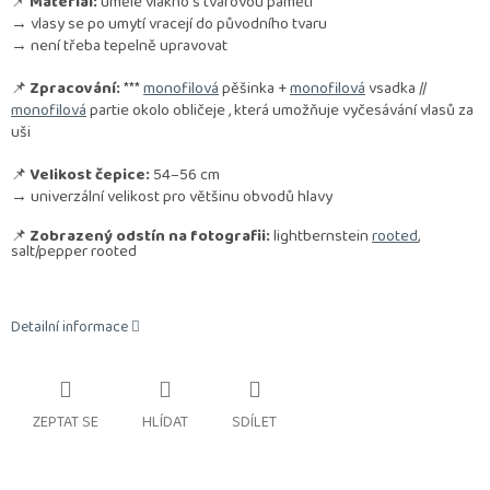
📌
Materiál:
umělé vlákno s tvarovou pamětí
→ vlasy se po umytí vracejí do původního tvaru
→ není třeba tepelně upravovat
📌
Zpracování:
***
monofilová
pěšinka +
monofilová
vsadka //
monofilová
partie okolo obličeje , která umožňuje vyčesávání vlasů za
uši
📌
Velikost čepice:
54–56 cm
→ univerzální velikost pro většinu obvodů hlavy
📌
Zobrazený odstín na fotografii:
lightbernstein
rooted
,
salt/pepper rooted
Detailní informace
ZEPTAT SE
HLÍDAT
SDÍLET