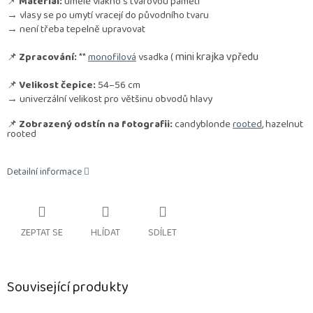
📌
Materiál:
umělé vlákno s tvarovou pamětí
→ vlasy se po umytí vracejí do původního tvaru
→ není třeba tepelně upravovat
mini krajka vpředu
📌
Zpracování:
**
monofilová
vsadka (
📌
Velikost čepice:
54–56 cm
→ univerzální velikost pro většinu obvodů hlavy
📌
Zobrazený odstín na fotografii:
candyblonde
rooted
, hazelnut
rooted
Detailní informace
ZEPTAT SE
HLÍDAT
SDÍLET
Související produkty