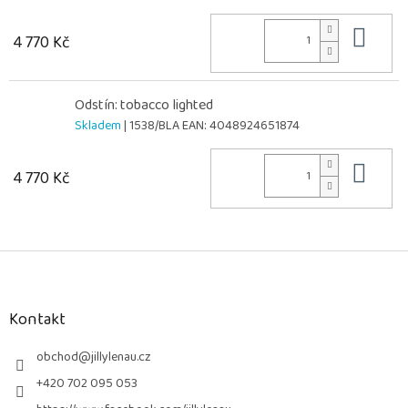
Do 
4 770 Kč
Odstín: tobacco lighted
Skladem
| 1538/BLA
EAN:
4048924651874
Do 
4 770 Kč
Z
á
p
a
Kontakt
t
í
obchod
@
jillylenau.cz
+420 702 095 053