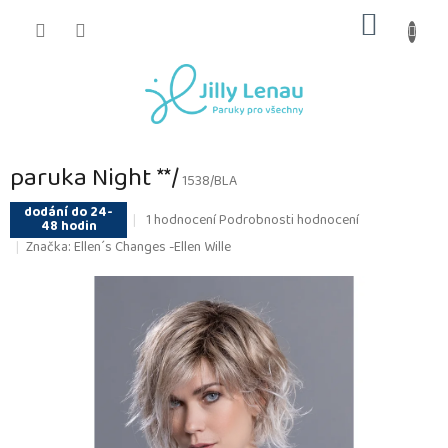
Přejít
NÁKUP
na
obsah
KOŠÍK
paruka Night **/
1538/BLA
dodání do 24-
Průměrné
1 hodnocení
Podrobnosti hodnocení
48 hodin
hodnocení
Značka:
Ellen´s Changes -Ellen Wille
produktu
je
5,0
z
5
hvězdiček.