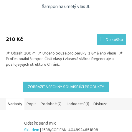
Šampon na umělý vlas JL
210 Kč
Do košíku
📌 Obsah: 200 ml 📌 Určeno pouze pro paruky: z umělého vlasu 📌
Profesionální šampon Čistí vlasy i vlasová vlákna Regeneruje a
posiluje jejich strukturu Chrání...
ZOBRAZIT VŠECHNY SOUVISEJÍCÍ PRODUKTY
Varianty
Popis
Podobné (7)
Hodnocení (1)
Diskuze
Odstín: sand mix
Skladem
| 1538/COF
EAN:
4048924651898