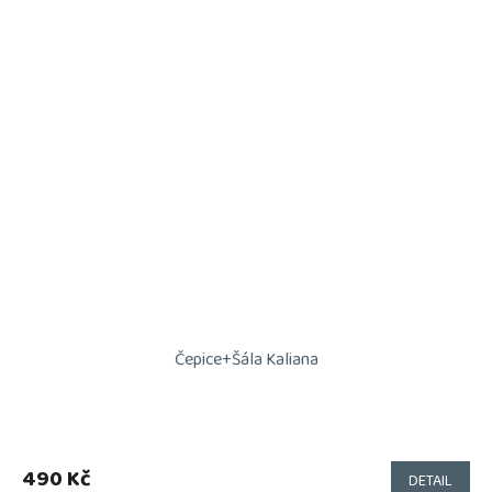
Čepice+Šála Kaliana
490 Kč
DETAIL