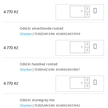
Do 
4 770 Kč
Odstín: silverblonde rooted
Skladem
| 1538/DAR
EAN:
4048924651959
Do 
4 770 Kč
Odstín: hazelnut rooted
Skladem
| 1538/HAZ
EAN:
4048924651867
Do 
4 770 Kč
Odstín: stonegrey mix
Skladem
| 1538/SAN
EAN:
4048924651942