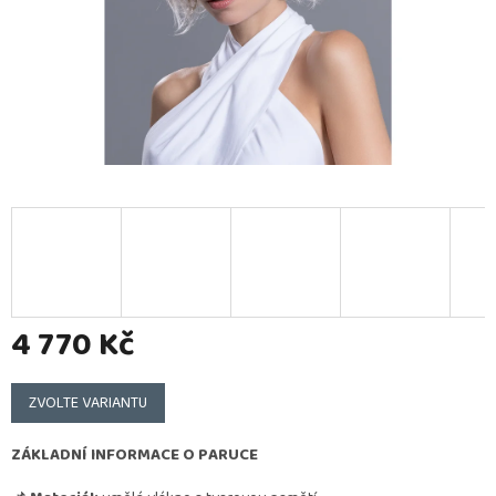
4 770 Kč
Měrná
cena:
ZVOLTE VARIANTU
ZÁKLADNÍ INFORMACE O PARUCE