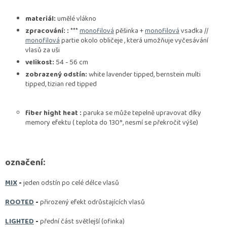
materiál:
umělé vlákno
zpracování:
:
***
monofilová
pěšinka +
monofilová
vsadka //
monofilová
partie okolo obličeje , která umožňuje vyčesávání
vlasů za uši
velikost:
54 - 56 cm
zobrazený odstín:
white lavender tipped, bernstein multi
tipped, tizian red tipped
fiber hight heat :
paruka se může tepelně
upravovat díky
memory efektu ( teplota do 130°, nesmí se překročit výše)
označení:
MIX
-
jeden odstín po celé délce vlasů
ROOTED
-
přirozený efekt odrůstajících vlasů
LIGHTED
-
přední část světlejší (ofinka)