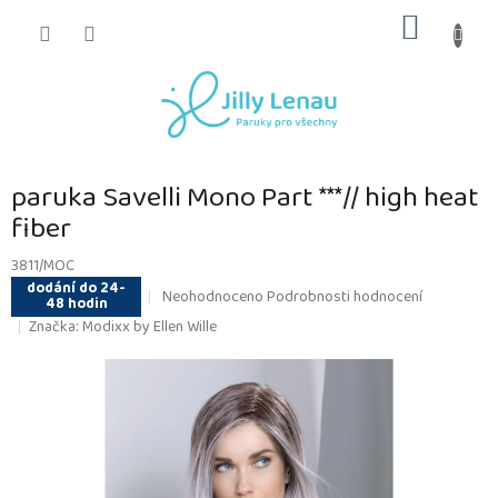
Přejít
NÁKUP
na
obsah
KOŠÍK
paruka Savelli Mono Part ***// high heat
fiber
3811/MOC
dodání do 24-
Průměrné
Neohodnoceno
Podrobnosti hodnocení
48 hodin
hodnocení
Značka:
Modixx by Ellen Wille
produktu
je
0,0
z
5
hvězdiček.