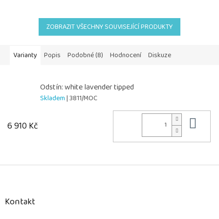
ZOBRAZIT VŠECHNY SOUVISEJÍCÍ PRODUKTY
Varianty
Popis
Podobné (8)
Hodnocení
Diskuze
Odstín: white lavender tipped
Skladem
| 3811/MOC
Do 
6 910 Kč
Z
á
p
a
Kontakt
t