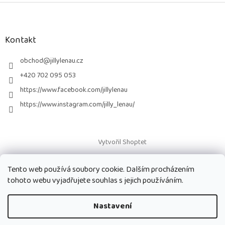
Z
á
p
a
Kontakt
t
í
obchod
@
jillylenau.cz
+420 702 095 053
https://www.facebook.com/jillylenau
https://www.instagram.com/jilly_lenau/
Vytvořil Shoptet
Tento web používá soubory cookie. Dalším procházením
Copyright 2026
Paruky Jilly Lenau s.r.o.
. Všechna práva vyhrazena.
tohoto webu vyjadřujete souhlas s jejich používáním.
Nastavení