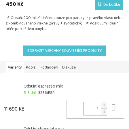
450 Kč
Do košíku
📌 Obsah: 200 ml 📌 Určeno pouze pro paruky: z pravého vlasu nebo
z kombinovaného vlákna (pravý + syntetický) 📌 Pozitivum: Ideální
péče po každém umytí...
ZOBRAZIT VŠECHNY SOUVISEJÍCÍ PRODUKTY
Varianty
Popis
Hodnocení
Diskuze
Odstín: espresso mix
5-8 dní
| 3286/ESP
Do 
11 690 Kč
Odstín: chocolate mix