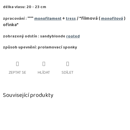
délka vlasu: 20 - 23 cm
****
+
/ "filmová (
)
zpracování :
monofilament
tress
monofilová
ofinka"
zobrazený odstín : sandyblonde
rooted
způsob upevnění: prolamovací sponky
ZEPTAT SE
HLÍDAT
SDÍLET
Související produkty