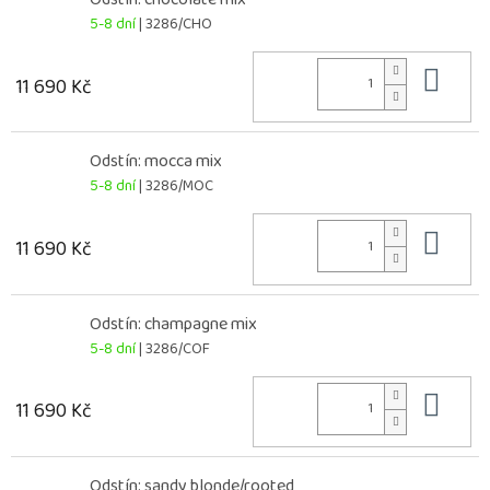
5-8 dní
| 3286/CHO
Do 
11 690 Kč
Odstín: mocca mix
5-8 dní
| 3286/MOC
Do 
11 690 Kč
Odstín: champagne mix
5-8 dní
| 3286/COF
Do 
11 690 Kč
Odstín: sandy blonde/rooted