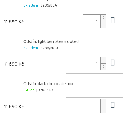
Skladem
| 3286/BLA
Do 
11 690 Kč
Odstín: light bernstein rooted
Skladem
| 3286/NOU
Do 
11 690 Kč
Odstín: dark chocolate mix
5-8 dní
| 3286/HOT
Do 
11 690 Kč