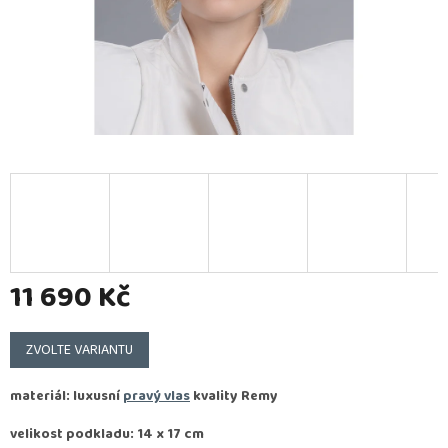
11 690 Kč
Měrná
cena:
ZVOLTE VARIANTU
materiál: luxusní
pravý vlas
kvality
Remy
velikost podkladu: 14 x 17 cm