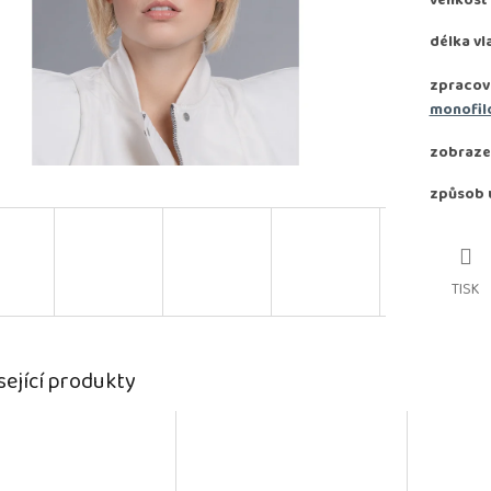
velikost
délka vl
zpracov
monofil
zobraze
způsob 
TISK
sející produkty