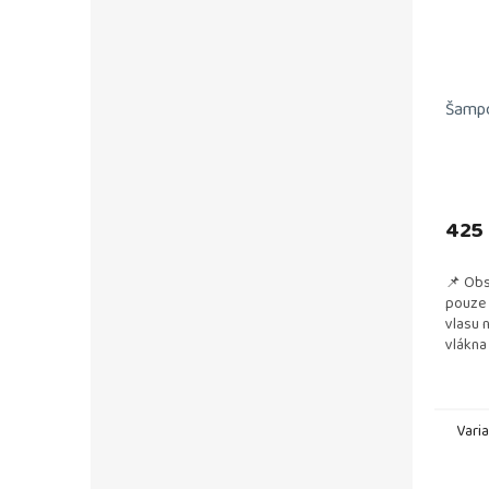
Šampo
425
📌 Obs
pouze 
vlasu 
vlákna
📌 Poz
Poskytu
Vari