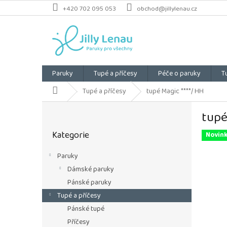
Přejít
+420 702 095 053
obchod@jillylenau.cz
na
obsah
Paruky
Tupé a příčesy
Péče o paruky
T
Domů
Tupé a příčesy
tupé Magic ****/ HH
P
tupé
o
Přeskočit
s
Kategorie
kategorie
Novin
t
r
Paruky
a
Dámské paruky
n
n
Pánské paruky
í
Tupé a příčesy
p
Pánské tupé
a
Příčesy