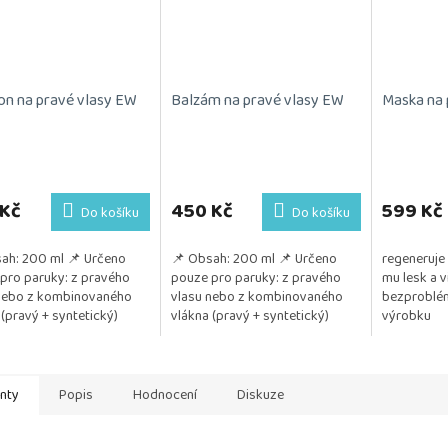
n na pravé vlasy EW
Balzám na pravé vlasy EW
Maska na 
 Kč
450 Kč
599 Kč
Do košíku
Do košíku
ah: 200 ml 📌 Určeno
📌 Obsah: 200 ml 📌 Určeno
regeneruje
pro paruky: z pravého
pouze pro paruky: z pravého
mu lesk a vi
nebo z kombinovaného
vlasu nebo z kombinovaného
bezproblé
 (pravý + syntetický)
vlákna (pravý + syntetický)
výrobku
itivum: Jemně čistí vlasy
📌 Pozitivum: Ideální péče po
je...
každém umytí...
anty
Popis
Hodnocení
Diskuze