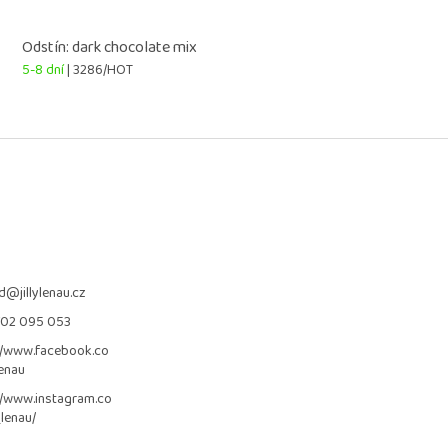
Odstín: dark chocolate mix
5-8 dní
| 3286/HOT
d
@
jillylenau.cz
702 095 053
//www.facebook.co
lenau
//www.instagram.co
_lenau/