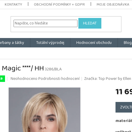
KONTAKTY
OBCHODNÍ PODMÍNKY + GDPR
MOJE OBJEDNÁVKA
HLEDAT
urbany a šátky
Totální výprodej
Hodnocení obchodu
Blog
 Magic ****/ HH
3286/BLA
Průměrné
Neohodnoceno
Podrobnosti hodnocení
Značka:
Top Power by Ellen 
ka
hodnocení
11 6
produktu
je
0,0
Měrná
z
cena:
ZVOLT
5
hvězdiček.
materiál