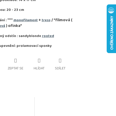
 podkladu: 14 x 17 cm
asu: 20 - 23 cm
****
+
/ "filmová (
ání :
monofilament
tress
) ofinka"
ová
ný odstín : sandyblonde
rooted
upevnění: prolamovací sponky
ZEPTAT SE
HLÍDAT
SDÍLET