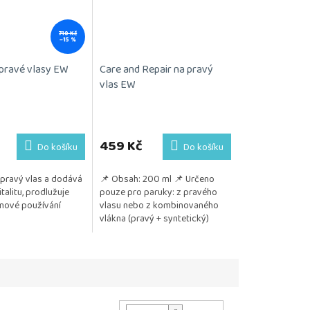
710 Kč
–15 %
pravé vlasy EW
Care and Repair na pravý
vlas EW
459 Kč
Do košíku
Do košíku
 pravý vlas a dodává
📌 Obsah: 200 ml 📌 Určeno
talitu, prodlužuje
pouze pro paruky: z pravého
mové používání
vlasu nebo z kombinovaného
vlákna (pravý + syntetický)
📌 Pozitivum: Zvlhčuje vlasy
Dodává...