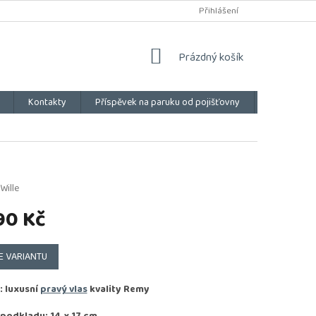
Přihlášení
NÁKUPNÍ
Prázdný košík
KOŠÍK
Kontakty
Příspěvek na paruku od pojišťovny
Vše o náku
Wille
90 Kč
E VARIANTU
: luxusní
pravý vlas
kvality
Remy