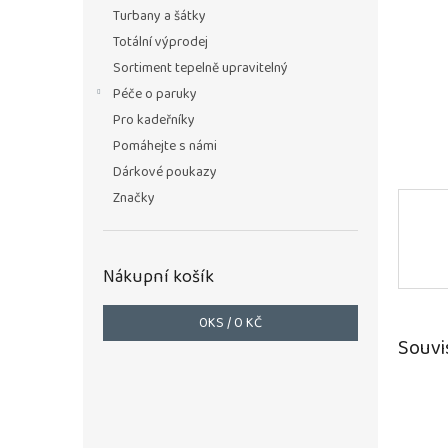
n
Turbany a šátky
e
Totální výprodej
l
Sortiment tepelně upravitelný
Péče o paruky
Pro kadeřníky
Pomáhejte s námi
Dárkové poukazy
Značky
Nákupní košík
0
KS /
0 KČ
Souvi