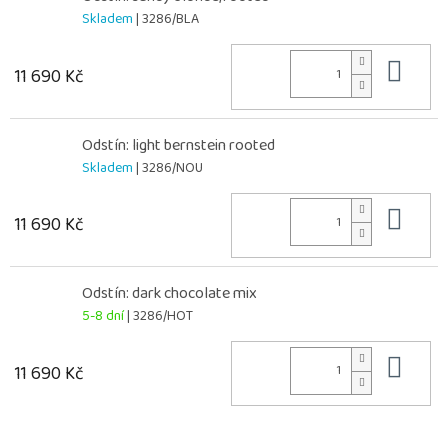
Skladem
| 3286/BLA
Do 
11 690 Kč
Odstín: light bernstein rooted
Skladem
| 3286/NOU
Do 
11 690 Kč
Odstín: dark chocolate mix
5-8 dní
| 3286/HOT
Do 
11 690 Kč