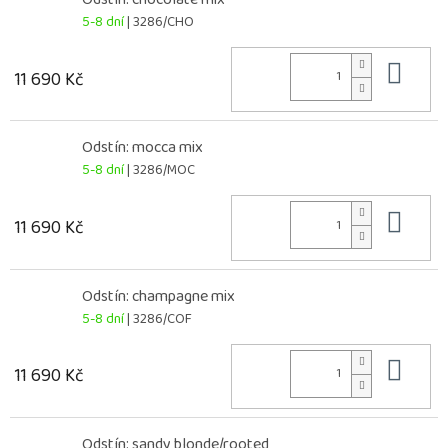
5-8 dní
| 3286/CHO
Do 
11 690 Kč
Odstín: mocca mix
5-8 dní
| 3286/MOC
Do 
11 690 Kč
Odstín: champagne mix
5-8 dní
| 3286/COF
Do 
11 690 Kč
Odstín: sandy blonde/rooted