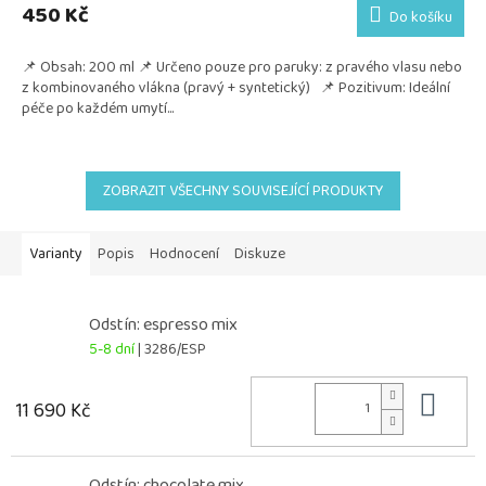
450 Kč
Do košíku
📌 Obsah: 200 ml 📌 Určeno pouze pro paruky: z pravého vlasu nebo
z kombinovaného vlákna (pravý + syntetický) 📌 Pozitivum: Ideální
péče po každém umytí...
ZOBRAZIT VŠECHNY SOUVISEJÍCÍ PRODUKTY
Varianty
Popis
Hodnocení
Diskuze
Odstín: espresso mix
5-8 dní
| 3286/ESP
Do 
11 690 Kč
Odstín: chocolate mix