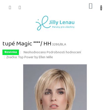
Přejít
NÁKUP
na
obsah
KOŠÍK
tupé Magic ****/ HH
3286/BLA
Průměrné
Neohodnoceno
Podrobnosti hodnocení
Novinka
hodnocení
Značka:
Top Power by Ellen Wille
produktu
je
0,0
z
5
hvězdiček.