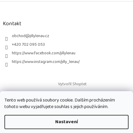
Z
á
p
a
Kontakt
t
í
obchod
@
jillylenau.cz
+420 702 095 053
https://www.facebook.com/jillylenau
https://www.instagram.com/jilly_lenau/
Vytvořil Shoptet
Tento web používá soubory cookie. Dalším procházením
Copyright 2026
Paruky Jilly Lenau s.r.o.
. Všechna práva vyhrazena.
tohoto webu vyjadřujete souhlas s jejich používáním.
Nastavení