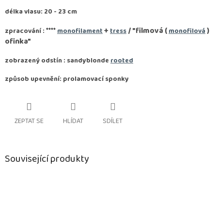
délka vlasu: 20 - 23 cm
****
+
/ "filmová (
)
zpracování :
monofilament
tress
monofilová
ofinka"
zobrazený odstín : sandyblonde
rooted
způsob upevnění: prolamovací sponky
ZEPTAT SE
HLÍDAT
SDÍLET
Související produkty