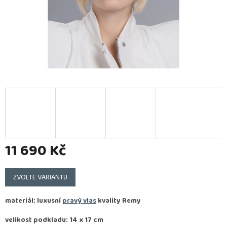
11 690 Kč
Měrná
cena:
ZVOLTE VARIANTU
materiál: luxusní
pravý vlas
kvality
Remy
velikost podkladu: 14 x 17 cm