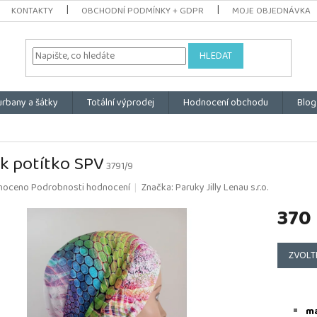
KONTAKTY
OBCHODNÍ PODMÍNKY + GDPR
MOJE OBJEDNÁVKA
HLEDAT
urbany a šátky
Totální výprodej
Hodnocení obchodu
Blog
k potítko SPV
3791/9
é
noceno
Podrobnosti hodnocení
Značka:
Paruky Jilly Lenau s.r.o.
ní
370
u
Měrná
cena:
ZVOLT
k.
ma