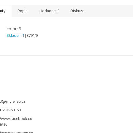
anty
Popis
Hodnocení
Diskuze
color: 9
Skladem 1
| 3791/9
d
@
jillylenau.cz
702 095 053
//www.facebook.co
lenau