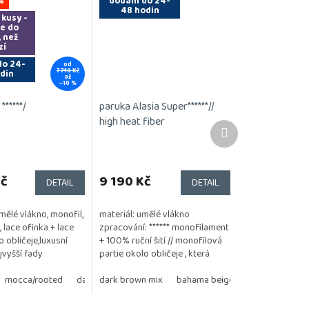
%
dodání do 24-
48 hodin
 kusy -
te do
, než
zí
do 24-
od
7 740 Kč
din
až
–10 %
******/
paruka Alasia Super******//
high heat fiber
Další
produkt
Kč
9 190 Kč
DETAIL
DETAIL
umělé vlákno, monofil,
materiál: umělé vlákno
, lace ofinka + lace
zpracování: ****** monofilament
o obličeje,luxusní
+ 100% ruční šití // monofilová
jvyšší řady
partie okolo obličeje , která
odstín : chocolate
umožňuje vyčesávání vlasů za
ix velikost...
onde/rooted
mocca/rooted
medium brown
darksnow rooted
darksand rooted
amber velvet
uši velikost: 54 - 56...
dark brown mix
safranred rooted / outlet
butter scotch
bahama beige shad
safari
sunset red
lighthoney r
ivory blo