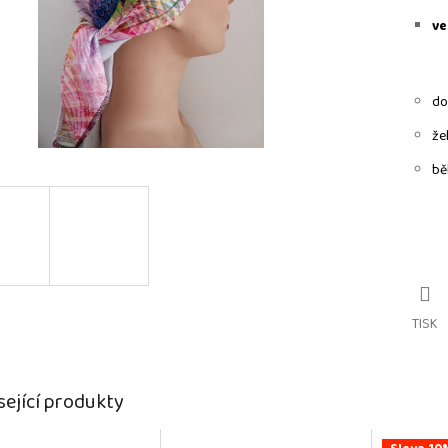
ve
do
že
bě
TISK
sející produkty