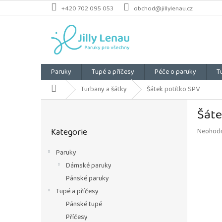
Přejít
+420 702 095 053
obchod@jillylenau.cz
na
obsah
Paruky
Tupé a příčesy
Péče o paruky
T
Domů
Turbany a šátky
Šátek potítko SPV
P
Šáte
o
Přeskočit
s
Kategorie
Průměrn
Neohod
kategorie
t
hodnoce
r
produkt
Paruky
a
je
Dámské paruky
n
0,0
z
n
Pánské paruky
5
í
Tupé a příčesy
hvězdiče
p
Pánské tupé
a
Příčesy