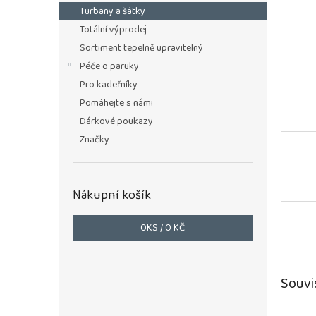
n
Turbany a šátky
e
Totální výprodej
l
Sortiment tepelně upravitelný
Péče o paruky
Pro kadeřníky
Pomáhejte s námi
Dárkové poukazy
Značky
Nákupní košík
0
KS /
0 KČ
Souvi