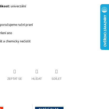
likost:
u
niverzální
poručujeme ruční praní
hlení ano
lit a chemicky nečistit
ZEPTAT SE
HLÍDAT
SDÍLET