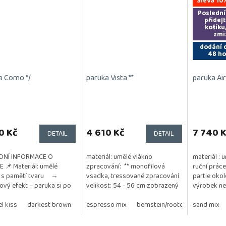
Sleva 10
Poslední
přidej
košíku
zmi
dodání 
48 ho
a Como */
paruka Vista **
paruka Air 
0 Kč
4 610 Kč
7 740 
DETAIL
DETAIL
DNÍ INFORMACE O
materiál: umělé vlákno
materiál : 
 📌 Materiál: umělé
zpracování: ** monofilová
ruční práce
o s pamětí tvaru →
vsadka, tressované zpracování
partie okol
vý efekt – paruka si po
velikost: 54 - 56 cm zobrazený
výrobek ne
zachová původní tvar
odstín na fotografii:
zobrazený 
 → není vhodná pro
l kiss
darkest brown
malibu blonde
salt/pepper mix
espresso mix
light brown
bernstein/rooted
coconut cream
mix, silver m
sand mix
sandy bl
u...