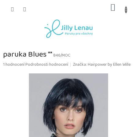
Přejít
NÁKUP
na
obsah
KOŠÍK
paruka Blues **
846/MOC
Průměrné
1 hodnocení
Podrobnosti hodnocení
Značka:
Hairpower by Ellen Wille
hodnocení
produktu
je
5,0
z
5
hvězdiček.