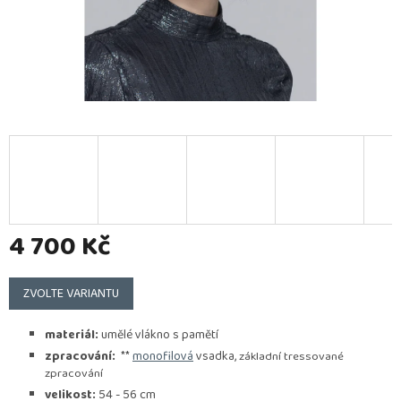
4 700 Kč
Měrná
cena:
ZVOLTE VARIANTU
materiál:
umělé vlákno s pamětí
zpracování:
**
monofilová
vsadka,
základní tressované
zpracování
velikost:
54 - 56 cm