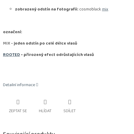
zobrazený odstín na fotografii:
cosmoblack
mix
označení:
MIX
- jeden odstín po celé délce vlasů
ROOTED
-
přirozený efect odrůstajících vlasů
Detailní informace
ZEPTAT SE
HLÍDAT
SDÍLET