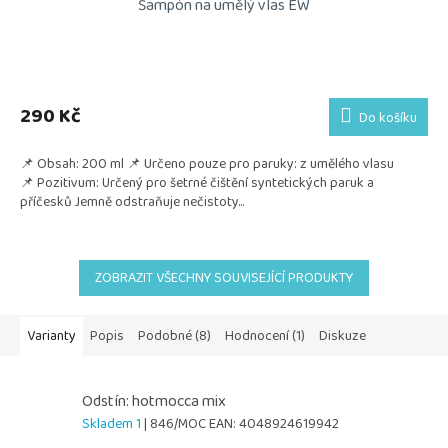
Šampón na umělý vlas EW
290 Kč
Do košíku
📌 Obsah: 200 ml 📌 Určeno pouze pro paruky: z umělého vlasu
📌 Pozitivum: Určený pro šetrné čištění syntetických paruk a
příčesků Jemně odstraňuje nečistoty...
ZOBRAZIT VŠECHNY SOUVISEJÍCÍ PRODUKTY
Varianty
Popis
Podobné (8)
Hodnocení (1)
Diskuze
Odstín: hotmocca mix
Skladem 1
| 846/MOC
EAN:
4048924619942