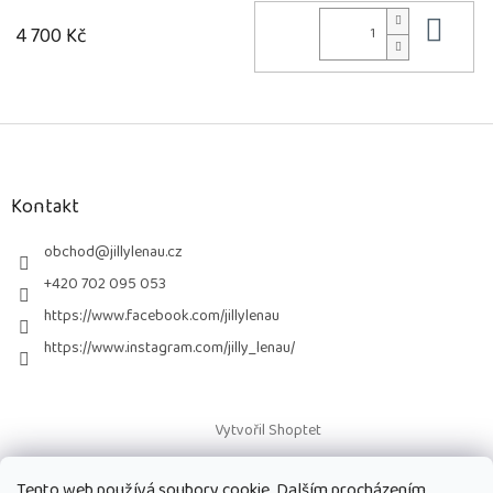
Do 
4 700 Kč
Z
á
p
a
Kontakt
t
í
obchod
@
jillylenau.cz
+420 702 095 053
https://www.facebook.com/jillylenau
https://www.instagram.com/jilly_lenau/
Vytvořil Shoptet
Tento web používá soubory cookie. Dalším procházením