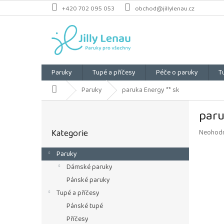
Přejít
+420 702 095 053
obchod@jillylenau.cz
na
obsah
Paruky
Tupé a příčesy
Péče o paruky
T
Domů
Paruky
paruka Energy ** sk
P
paru
o
Přeskočit
s
Kategorie
Průměrn
Neohod
kategorie
t
hodnoce
r
produkt
Paruky
a
je
Dámské paruky
n
0,0
z
n
Pánské paruky
5
í
Tupé a příčesy
hvězdiče
p
Pánské tupé
a
Příčesy