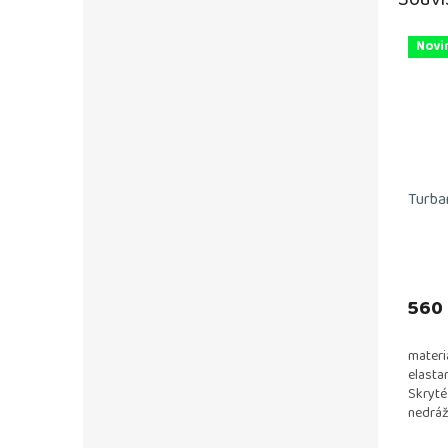
Novi
Turba
560
materi
elasta
Skryté
nedrá
vlákno