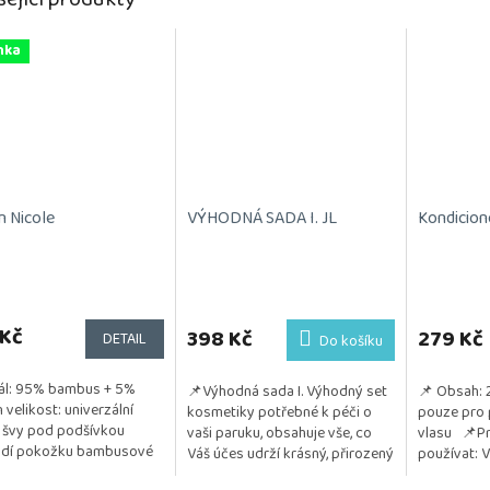
nka
n Nicole
VÝHODNÁ SADA I. JL
Kondicion
Průměrné
hodnocení
 Kč
produktu
398 Kč
279 Kč
DETAIL
Do košíku
je
5,0
ál: 95% bambus + 5%
📌Výhodná sada I. Výhodný set
📌 Obsah: 
z
n velikost: univerzální
kosmetiky potřebné k péči o
pouze pro 
5
 švy pod podšívkou
vaši paruku, obsahuje vše, co
vlasu 📌Pr
hvězdiček.
ždí pokožku bambusové
Váš účes udrží krásný, přirozený
používat: 
 má antibakteriální účinky
a vzdušný. Kosmetika je
paruky zůst