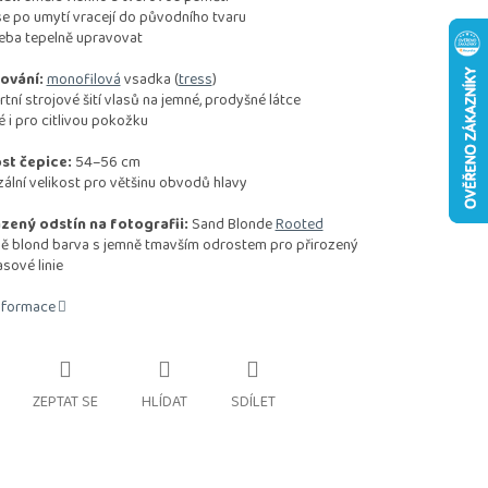
e po umytí vracejí do původního tvaru
eba tepelně upravovat
ování:
monofilová
vsadka (
tress
)
ní strojové šití vlasů na jemné, prodyšné látce
i pro citlivou pokožku
st čepice:
54–56 cm
ální velikost pro většinu obvodů hlavy
zený odstín na fotografii:
Sand Blonde
Rooted
ě blond barva s jemně tmavším odrostem pro přirozený
asové linie
informace
ZEPTAT SE
HLÍDAT
SDÍLET