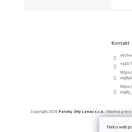
Z
á
p
a
t
Kontakt
í
obcho
+420 
https:
m/jilly
https:
m/jilly
Copyright 2026
Paruky Jilly Lenau s.r.o.
. Všechna práva
Tento web po