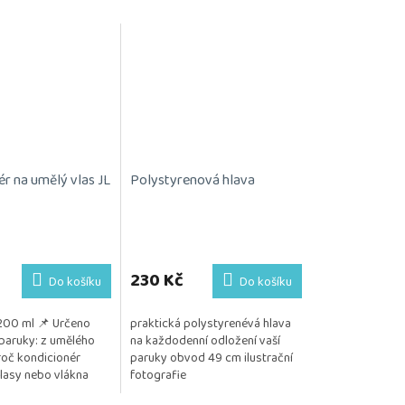
ér na umělý vlas JL
Polystyrenová hlava
230 Kč
Do košíku
Do košíku
200 ml 📌 Určeno
praktická polystyrenévá hlava
paruky: z umělého
na každodenní odložení vaší
oč kondicionér
paruky obvod 49 cm ilustrační
Vlasy nebo vlákna
fotografie
ávají jemné, hladké