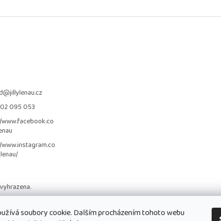
d
@
jillylenau.cz
702 095 053
//www.facebook.co
lenau
//www.instagram.co
_lenau/
 vyhrazena.
užívá soubory cookie. Dalším procházením tohoto webu