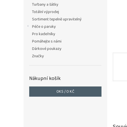
n
Turbany a šátky
e
Totální výprodej
l
Sortiment tepelně upravitelný
Péče o paruky
Pro kadeřníky
Pomáhejte s námi
Dárkové poukazy
Značky
Nákupní košík
0
KS /
0 KČ
Souvi