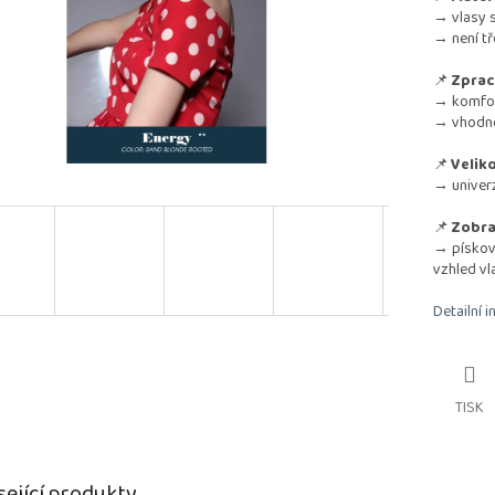
→ vlasy s
→ není tř
📌
Zprac
→ komfort
→ vhodné 
📌
Veliko
→ univerz
📌
Zobra
→ pískov
vzhled vl
Detailní 
TISK
sející produkty