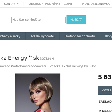
KONTAKTY
OBCHODNÍ PODMÍNKY + GDPR
MOJE OBJEDNÁVKA
HLEDAT
urbany a šátky
Totální výprodej
Hodnocení obchodu
Blog
ka Energy ** sk
3073/MIN
é
noceno
Podrobnosti hodnocení
Značka:
Exclusive wigs by Lubo
ní
5 63
u
Měrná
cena:
ZVOLT
k.
ZÁKLAD
📌
Materi