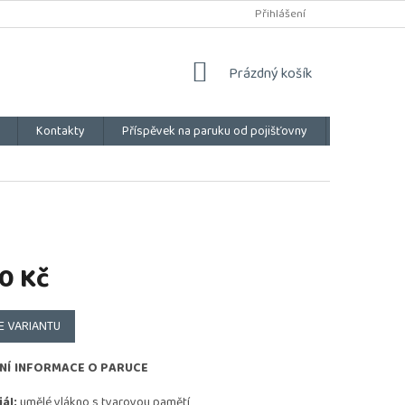
Přihlášení
NÁKUPNÍ
Prázdný košík
KOŠÍK
Kontakty
Příspěvek na paruku od pojišťovny
Vše o náku
0 Kč
E VARIANTU
NÍ INFORMACE O PARUCE
ál:
umělé vlákno s tvarovou pamětí