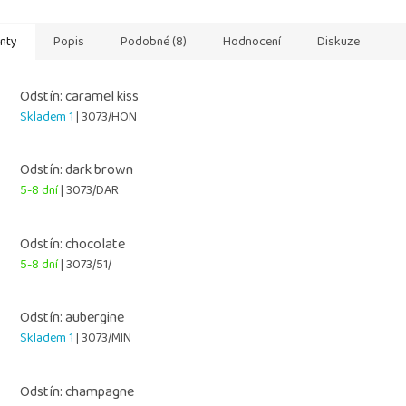
 napomáhá...
testována na citlivou...
a lesklé Chr
anty
Popis
Podobné (8)
Hodnocení
Diskuze
Odstín: caramel kiss
Skladem 1
| 3073/HON
Odstín: dark brown
5-8 dní
| 3073/DAR
Odstín: chocolate
5-8 dní
| 3073/51/
Odstín: aubergine
Skladem 1
| 3073/MIN
Odstín: champagne