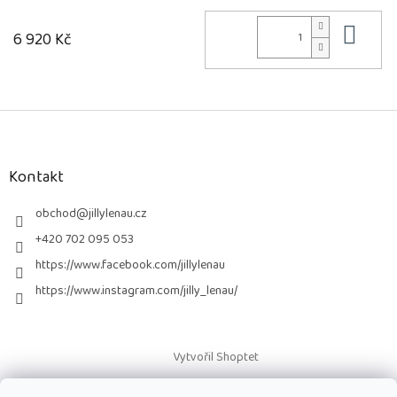
Do 
6 920 Kč
Z
á
p
a
Kontakt
t
í
obchod
@
jillylenau.cz
+420 702 095 053
https://www.facebook.com/jillylenau
https://www.instagram.com/jilly_lenau/
Vytvořil Shoptet