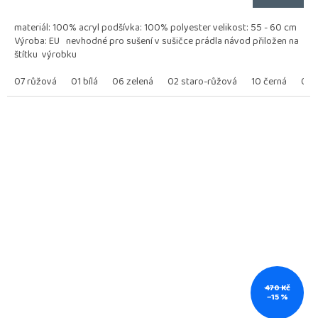
materiál: 100% acryl podšívka: 100% polyester velikost: 55 - 60 cm
Výroba: EU nevhodné pro sušení v sušičce prádla návod přiložen na
štítku výrobku
07 růžová
01 bílá
06 zelená
02 staro-růžová
10 černá
03 
470 Kč
–15 %