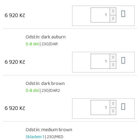
Do 
6 920 Kč
Odstín: dark auburn
5-8 dní
| 230/DAR
Do 
6 920 Kč
Odstín: dark brown
5-8 dní
| 230/DAR2
Do 
6 920 Kč
Odstín: medium brown
Skladem 1
| 230/MED