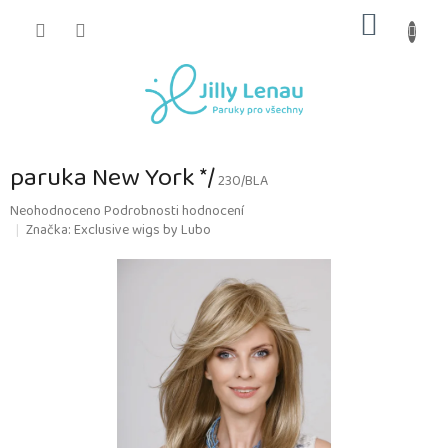
Přejít
NÁKUP
na
obsah
KOŠÍK
paruka New York */
230/BLA
Průměrné
Neohodnoceno
Podrobnosti hodnocení
hodnocení
Značka:
Exclusive wigs by Lubo
produktu
je
0,0
z
5
hvězdiček.