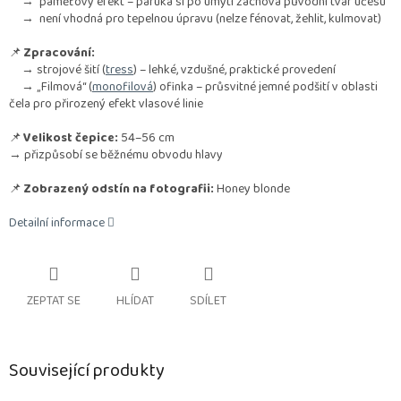
→ paměťový efekt – paruka si po umytí zachová původní tvar účesu
→ není vhodná pro tepelnou úpravu (nelze fénovat, žehlit, kulmovat)
📌
Zpracování:
→ strojové šití (
tress
) – lehké, vzdušné, praktické provedení
→ „Filmová“ (
monofilová
) ofinka – průsvitné jemné podšití v oblasti
čela pro přirozený efekt vlasové linie
📌
Velikost čepice:
54–56 cm
→ přizpůsobí se běžnému obvodu hlavy
📌
Zobrazený odstín na fotografii:
Honey blonde
Detailní informace
ZEPTAT SE
HLÍDAT
SDÍLET
Související produkty