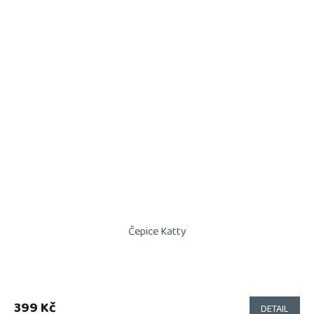
Čepice Katty
399 Kč
DETAIL