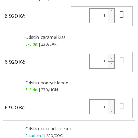
Do 
6 920 Kč
Odstín: caramel kiss
5-8 dní
| 230/CAR
Do 
6 920 Kč
Odstín: honey blonde
5-8 dní
| 230/HON
Do 
6 920 Kč
Odstín: coconut cream
Skladem 1
| 230/COC