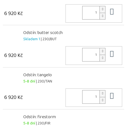
Do 
6 920 Kč
Odstín: butter scotch
Skladem 1
| 230/BUT
Do 
6 920 Kč
Odstín: tangelo
5-8 dní
| 230/TAN
Do 
6 920 Kč
Odstín: firestorm
5-8 dní
| 230/FIR