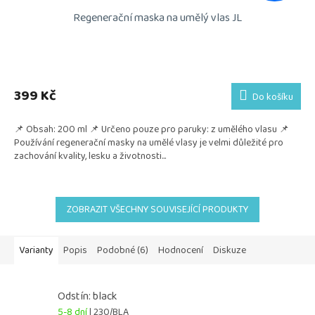
Regenerační maska na umělý vlas JL
399 Kč
Do košíku
📌 Obsah: 200 ml 📌 Určeno pouze pro paruky: z umělého vlasu 📌
Používání regenerační masky na umělé vlasy je velmi důležité pro
zachování kvality, lesku a životnosti...
ZOBRAZIT VŠECHNY SOUVISEJÍCÍ PRODUKTY
Varianty
Popis
Podobné (6)
Hodnocení
Diskuze
Odstín: black
5-8 dní
| 230/BLA