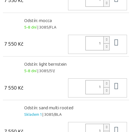
7 550 Kč
Odstín: mocca
5-8 dní
| 3085/FLA
Do 
7 550 Kč
Odstín: light bernstein
5-8 dní
| 3085/51/
Do 
7 550 Kč
Odstín: sand multi rooted
Skladem 1
| 3085/BLA
Do 
7 550 Kč