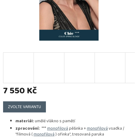
7 550 Kč
Měrná
cena:
ZVOLTE VARIANTU
materiál:
umělé vlákno s pamětí
zpracování:
***
monofilová
pěšinka +
monofilová
vsadka /
"filmová (
monofilová
) ofinka", tresovaná paruka