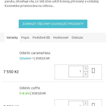
paruku, obsahuje vše, co Váš účes udrží krásný, přirozený a vzdušný.
Kosmetika je testována na citlivou...
ZOBRAZIT VŠECHNY SOUVISEJÍCÍ PRODUKTY
Varianty
Popis
Podobné (8)
Hodnocení
Diskuze
Odstín: caramel kiss
Skladem 1
| 3085/CAR
Do 
7 550 Kč
Odstín: coffe
5-8 dní
| 3085/DAR
Do 