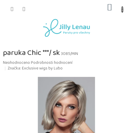
Přejít
NÁKUP
na
obsah
KOŠÍK
paruka Chic ***/ sk
3085/MIN
Průměrné
Neohodnoceno
Podrobnosti hodnocení
hodnocení
Značka:
Exclusive wigs by Lubo
produktu
je
0,0
z
5
hvězdiček.