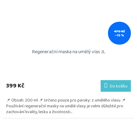
470 Kč
–15 %
Regenerační maska na umělý vlas JL
399 Kč
Do košíku
📌 Obsah: 200 ml 📌 Určeno pouze pro paruky: z umělého vlasu 📌
Používání regenerační masky na umělé vlasy je velmi důležité pro
zachování kvality, lesku a životnosti...