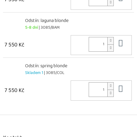
Odstín: laguna blonde
5-8 dní
| 3085/BAM
Do 
7 550 Kč
Odstín: spring blonde
Skladem 1
| 3085/COL
Do 
7 550 Kč
Z
á
p