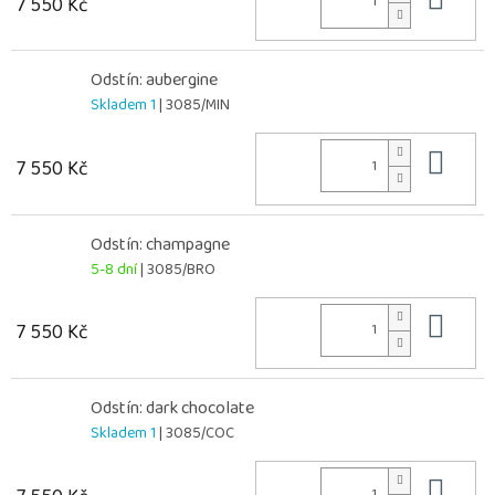
7 550 Kč
Odstín: aubergine
Skladem 1
| 3085/MIN
Do 
7 550 Kč
Odstín: champagne
5-8 dní
| 3085/BRO
Do 
7 550 Kč
Odstín: dark chocolate
Skladem 1
| 3085/COC
Do 