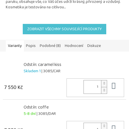
paruku, obsahuje vše, co Váš účes udrží krásný, přirozený a vzdušný.
Kosmetika je testována na citlivou...
ZOBRAZIT VŠECHNY SOUVISEJÍCÍ PRODUKTY
Varianty
Popis
Podobné (8)
Hodnocení
Diskuze
Odstín: caramel kiss
Skladem 1
| 3085/CAR
Do 
7 550 Kč
Odstín: coffe
5-8 dní
| 3085/DAR
Do 