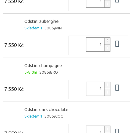
7 550 Kč
Odstín: aubergine
Skladem 1
| 3085/MIN
Do 
7 550 Kč
Odstín: champagne
5-8 dní
| 3085/BRO
Do 
7 550 Kč
Odstín: dark chocolate
Skladem 1
| 3085/COC
Do 