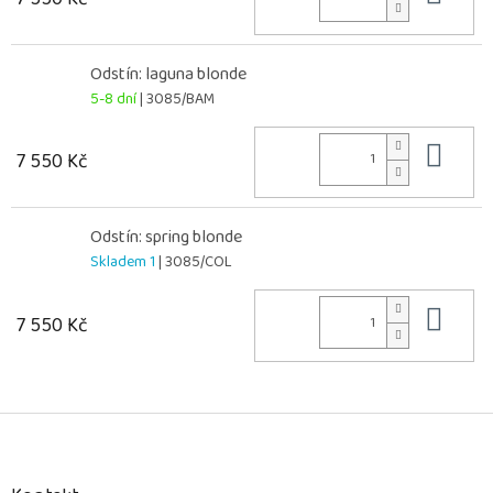
Odstín: laguna blonde
5-8 dní
| 3085/BAM
Do 
7 550 Kč
Odstín: spring blonde
Skladem 1
| 3085/COL
Do 
7 550 Kč
Z
á
p