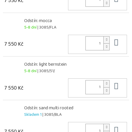
7 550 Kč
Odstín: mocca
5-8 dní
| 3085/FLA
Do 
7 550 Kč
Odstín: light bernstein
5-8 dní
| 3085/51/
Do 
7 550 Kč
Odstín: sand multi rooted
Skladem 1
| 3085/BLA
Do 
7 550 Kč