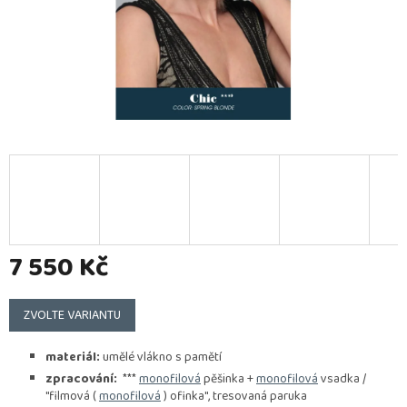
7 550 Kč
Měrná
cena:
ZVOLTE VARIANTU
materiál:
umělé vlákno s pamětí
zpracování:
***
monofilová
pěšinka +
monofilová
vsadka /
"filmová (
monofilová
) ofinka", tresovaná paruka