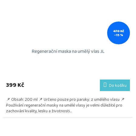
470 Kč
–15 %
Regenerační maska na umělý vlas JL
399 Kč
Do košíku
📌 Obsah: 200 ml 📌 Určeno pouze pro paruky: z umělého vlasu 📌
Používání regenerační masky na umělé vlasy je velmi důležité pro
zachování kvality, lesku a životnosti...