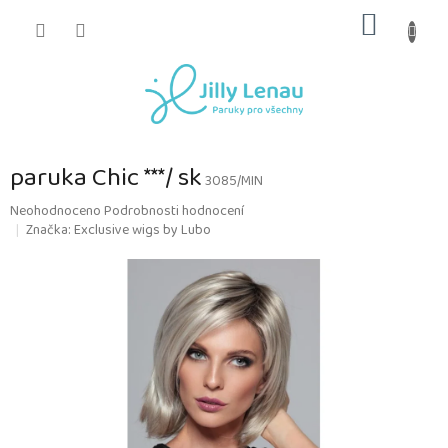
Přejít
NÁKUP
na
obsah
KOŠÍK
paruka Chic ***/ sk
3085/MIN
Průměrné
Neohodnoceno
Podrobnosti hodnocení
hodnocení
Značka:
Exclusive wigs by Lubo
produktu
je
0,0
z
5
hvězdiček.