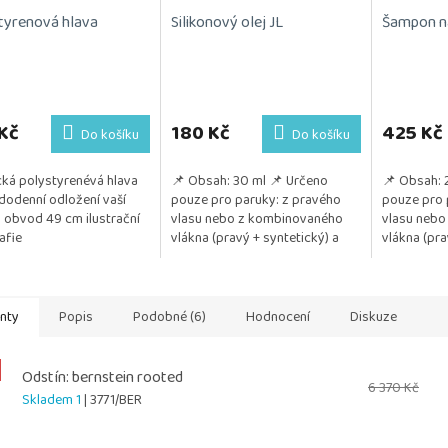
tyrenová hlava
Silikonový olej JL
Šampon na
Kč
180 Kč
425 Kč
Do košíku
Do košíku
cká polystyrenévá hlava
📌 Obsah: 30 ml 📌 Určeno
📌 Obsah: 
dodenní odložení vaší
pouze pro paruky: z pravého
pouze pro 
 obvod 49 cm ilustrační
vlasu nebo z kombinovaného
vlasu nebo
afie
vlákna (pravý + syntetický) a
vlákna (pr
také z umělého vlákna
📌 Pozitivu
📌 Pozitivum: Jemně...
Poskytuje...
anty
Popis
Podobné (6)
Hodnocení
Diskuze
Odstín: bernstein rooted
6 370 Kč
Skladem 1
| 3771/BER