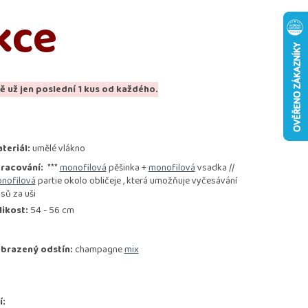
kce
ě už jen poslední 1 kus od každého.
teriál:
umělé vlákno
racování:
***
monofilová
pěšinka +
monofilová
vsadka //
nofilová
partie okolo obličeje , která umožňuje vyčesávání
asů za uši
likost:
54 - 56 cm
brazený odstín:
champagne
mix
í: