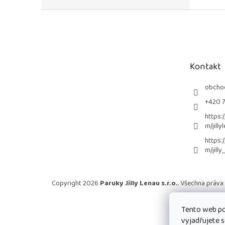
Z
á
p
a
t
Kontakt
í
obcho
+420 
https:
m/jilly
https:
m/jilly
Copyright 2026
Paruky Jilly Lenau s.r.o.
. Všechna práva
Tento web po
vyjadřujete s