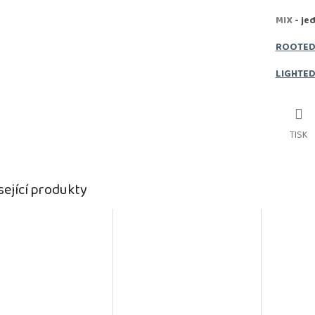
MIX
- je
ROOTE
LIGHTE
TISK
sející produkty