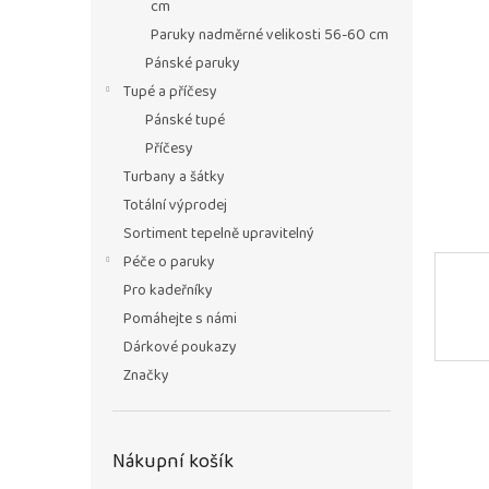
n
cm
e
Paruky nadměrné velikosti 56-60 cm
l
Pánské paruky
Tupé a příčesy
Pánské tupé
Příčesy
Turbany a šátky
Totální výprodej
Sortiment tepelně upravitelný
Péče o paruky
Pro kadeřníky
Pomáhejte s námi
Dárkové poukazy
Značky
Nákupní košík