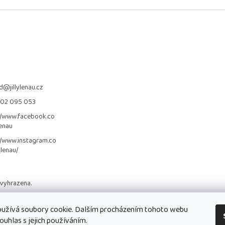
d
@
jillylenau.cz
702 095 053
//www.facebook.co
lenau
//www.instagram.co
_lenau/
 vyhrazena.
užívá soubory cookie. Dalším procházením tohoto webu
ouhlas s jejich používáním.