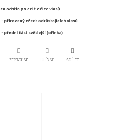
den odstín po celé délce vlasů
D
-
přirozený efect odrůstajících vlasů
D
-
přední část světlejší (ofinka)
ZEPTAT SE
HLÍDAT
SDÍLET