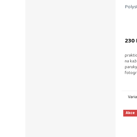
Polys
230 
prakti
na kaž
paruky
fotogr
Vari
Akce