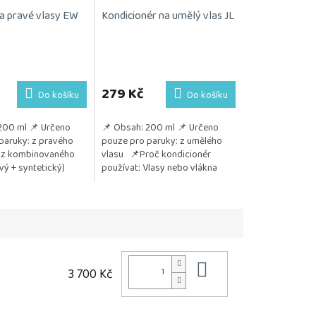
 pravé vlasy EW
Kondicionér na umělý vlas JL
Průměrné
hodnocení
produktu
279 Kč
Do košíku
Do košíku
je
5,0
200 ml 📌 Určeno
📌 Obsah: 200 ml 📌 Určeno
z
paruky: z pravého
pouze pro paruky: z umělého
5
 z kombinovaného
vlasu 📌Proč kondicionér
hvězdiček.
avý + syntetický)
používat: Vlasy nebo vlákna
m: Jemně čistí vlasy
paruky zůstávají jemné, hladké
a lesklé Chrání před...
Do košíku
3 700 Kč