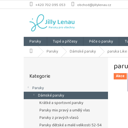
Přejít
+420 702 095 053
obchod@jillylenau.cz
na
obsah
Paruky
Tupé a příčesy
Péče o paruky
T
Domů
Paruky
Dámské paruky
paruka Like 
P
paru
o
Přeskočit
s
Kategorie
kategorie
Akce
t
r
Paruky
a
Dámské paruky
n
n
Krátké a sportovní paruky
í
Paruky mix pravý a umělý vlas
p
Paruky z pravých vlasů
a
Paruky dětské a malé velikosti 52-54