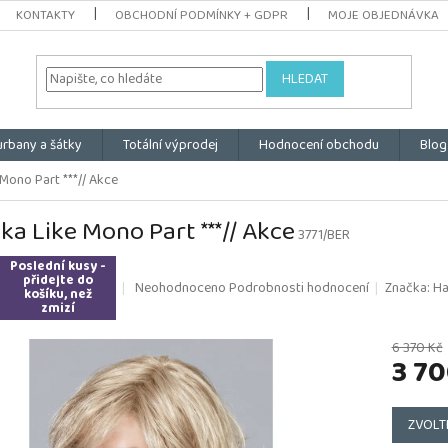
KONTAKTY
OBCHODNÍ PODMÍNKY + GDPR
MOJE OBJEDNÁVKA
HLEDAT
urbany a šátky
Totální výprodej
Hodnocení obchodu
Blog
Mono Part ***// Akce
ka Like Mono Part ***// Akce
3771/BER
Poslední kusy -
přidejte do
Průměrné
Neohodnoceno
Podrobnosti hodnocení
Značka:
Ha
košíku, než
hodnocení
zmizí
produktu
je
6 370 Kč
3 70
0,0
z
5
Měrná
hvězdiček.
cena:
ZVOLT