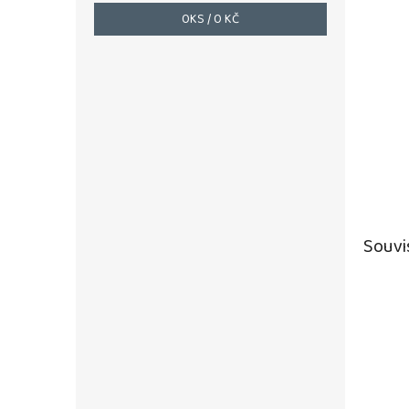
0
KS /
0 KČ
Souvi