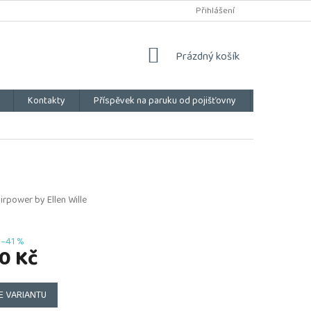
Přihlášení
NÁKUPNÍ
Prázdný košík
KOŠÍK
Kontakty
Příspěvek na paruku od pojišťovny
Vše o náku
irpower by Ellen Wille
–41 %
0 Kč
E VARIANTU