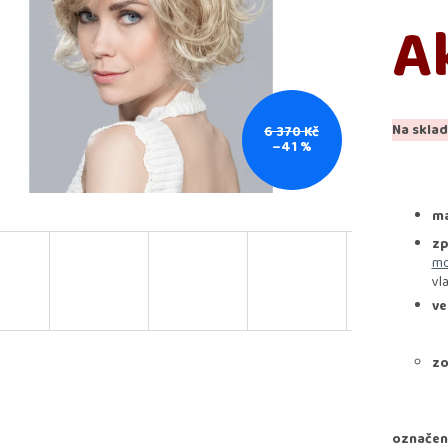
A
Na sklad
6 370 Kč
–41 %
ma
zp
mo
vl
ve
zo
označen