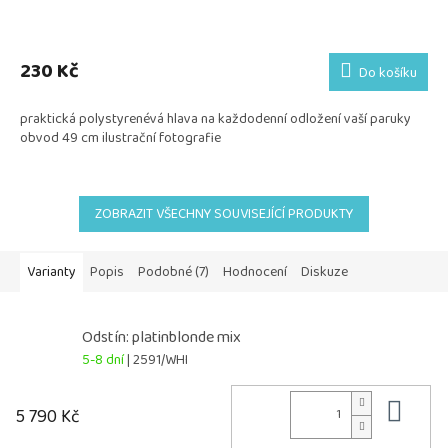
230 Kč
Do košíku
praktická polystyrenévá hlava na každodenní odložení vaší paruky
obvod 49 cm ilustrační fotografie
ZOBRAZIT VŠECHNY SOUVISEJÍCÍ PRODUKTY
Varianty
Popis
Podobné (7)
Hodnocení
Diskuze
Odstín: platinblonde mix
5-8 dní
| 2591/WHI
Do 
5 790 Kč