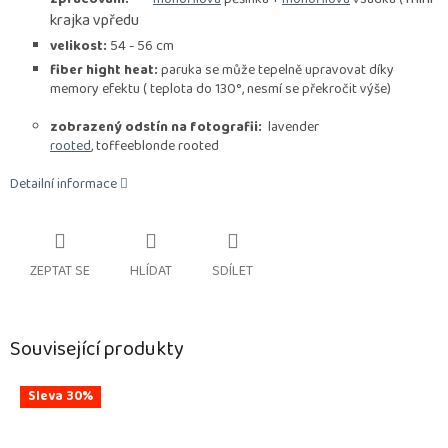
krajka vpředu
velikost:
54 - 56 cm
fiber hight heat:
paruka se může tepelně upravovat díky
memory efektu ( teplota do 130°, nesmí se překročit výše)
zobrazený odstín na fotografii:
lavender
rooted
, toffeeblonde rooted
Detailní informace
ZEPTAT SE
HLÍDAT
SDÍLET
Související produkty
Sleva 30%