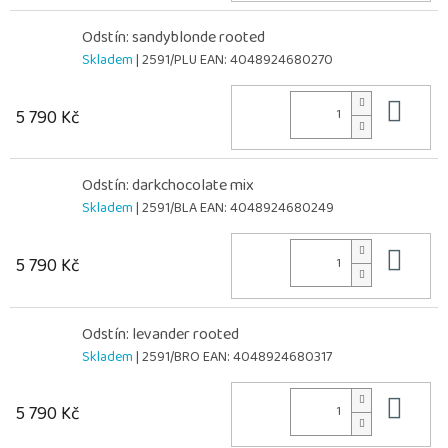
Odstín: sandyblonde rooted
Skladem
| 2591/PLU
EAN:
4048924680270
Do 
5 790 Kč
Odstín: darkchocolate mix
Skladem
| 2591/BLA
EAN:
4048924680249
Do 
5 790 Kč
Odstín: levander rooted
Skladem
| 2591/BRO
EAN:
4048924680317
Do 
5 790 Kč