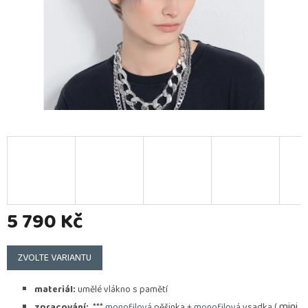
5 790 Kč
Měrná
cena:
ZVOLTE VARIANTU
materiál:
umělé vlákno s pamětí
mini
zpracování:
***
monofilová
pěšinka +
monofilová
vsadka (