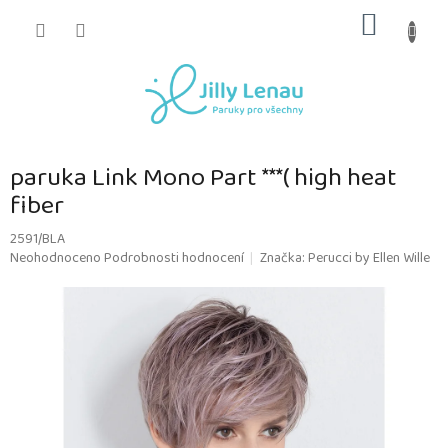
Přejít
NÁKUP
na
obsah
KOŠÍK
paruka Link Mono Part ***( high heat
fiber
2591/BLA
Průměrné
Neohodnoceno
Podrobnosti hodnocení
Značka:
Perucci by Ellen Wille
hodnocení
produktu
je
0,0
z
5
hvězdiček.