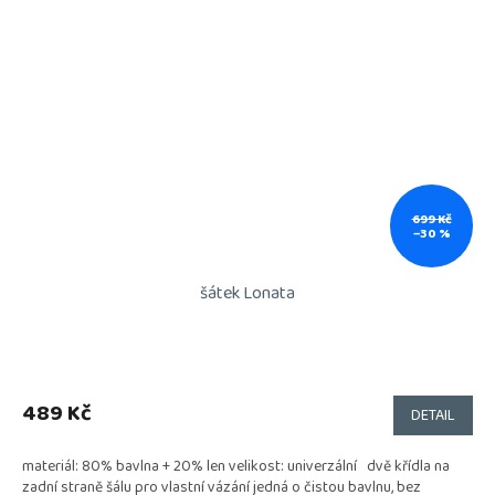
699 Kč
–30 %
šátek Lonata
Průměrné
hodnocení
produktu
489 Kč
DETAIL
je
5,0
materiál: 80% bavlna + 20% len velikost: univerzální dvě křídla na
z
zadní straně šálu pro vlastní vázání jedná o čistou bavlnu, bez
5