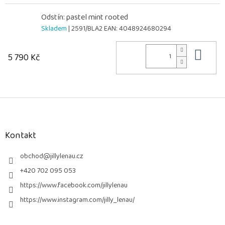
Odstín: pastel mint rooted
Skladem
| 2591/BLA2
EAN:
4048924680294
Do 
5 790 Kč
Z
á
p
a
Kontakt
t
í
obchod
@
jillylenau.cz
+420 702 095 053
https://www.facebook.com/jillylenau
https://www.instagram.com/jilly_lenau/