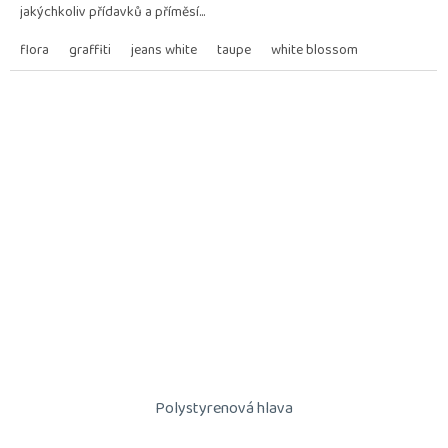
jakýchkoliv přídavků a příměsí...
hvězdiček.
flora
graffiti
jeans white
taupe
white blossom
Polystyrenová hlava