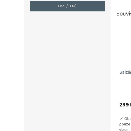
0
KS /
0 KČ
Souvi
Balzá
239 
📌 Obs
pouze 
vlasu