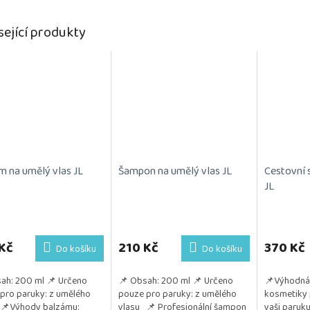
sející produkty
m na umělý vlas JL
Šampon na umělý vlas JL
Cestovní 
JL
Průměrné
hodnocení
produktu
Kč
210 Kč
370 Kč
Do košíku
Do košíku
je
5,0
ah: 200 ml 📌 Určeno
📌 Obsah: 200 ml 📌 Určeno
📌Výhodná 
z
pro paruky: z umělého
pouze pro paruky: z umělého
kosmetiky 
5
 📌Výhody balzámu:
vlasu 📌 Profesionální šampon
vaši paruku
hvězdiček.