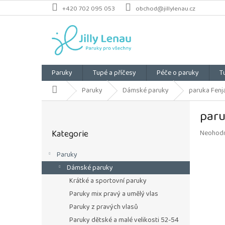
Přejít
+420 702 095 053
obchod@jillylenau.cz
na
obsah
Paruky
Tupé a příčesy
Péče o paruky
T
Domů
Paruky
Dámské paruky
paruka Fenj
P
paru
o
Přeskočit
s
Kategorie
Průměrn
Neohod
kategorie
t
hodnoce
r
produkt
Paruky
a
je
Dámské paruky
n
0,0
z
n
Krátké a sportovní paruky
5
í
Paruky mix pravý a umělý vlas
hvězdiče
p
Paruky z pravých vlasů
a
Paruky dětské a malé velikosti 52-54