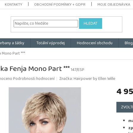
KONTAKTY
OBCHODNÍ PODMÍNKY + GDPR
MOJE OBJEDNÁVKA
HLEDAT
urbany a šátky
Totální výprodej
Hodnocení obchodu
Blog
a Mono Part ***
ka Fenja Mono Part ***
147/ESP
é
noceno
Podrobnosti hodnocení
Značka:
Hairpower by Ellen Wille
ní
4 9
u
Měrná
cena:
ZVOLT
k.
ma
zp