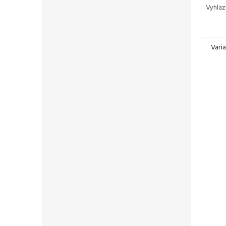
Vyhlaz
Usnadň
před v
Vari