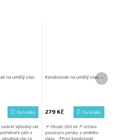
Další
set na umělý vlas
Kondicionér na umělý vlas JL
produkt
Průměrné
hodnocení
produktu
279 Kč
Do košíku
Do košíku
je
5,0
sada III. Výhodný set
📌 Obsah: 200 ml 📌 Určeno
z
potřebné k péči o
pouze pro paruky: z umělého
5
, obsahuje vše, co
vlasu 📌Proč kondicionér
hvězdiček.