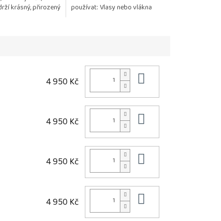
rží krásný, přirozený
používat: Vlasy nebo vlákna
Kosmetika je
paruky zůstávají jemné, hladké
 citlivou...
a lesklé Chrání před...
Do košíku
4 950 Kč
Do košíku
4 950 Kč
Do košíku
4 950 Kč
Do košíku
4 950 Kč