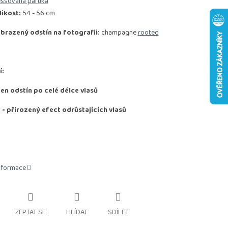
essovaná paruka
likost:
54 - 56 cm
brazený odstín na fotografii:
champagne
rooted
í:
den odstín po celé délce vlasů
D
-
přirozený efect odrůstajících vlasů
informace
ZEPTAT SE
HLÍDAT
SDÍLET