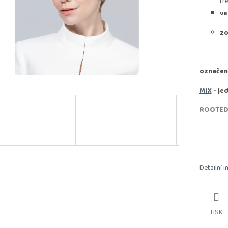
tr
ve
zo
označen
MIX
- je
ROOTE
Detailní 
TISK