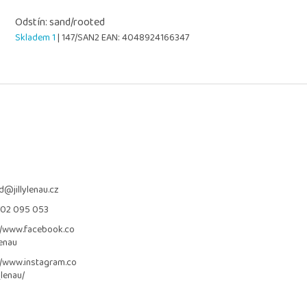
Odstín: sand/rooted
Skladem 1
| 147/SAN2
EAN:
4048924166347
d
@
jillylenau.cz
702 095 053
//www.facebook.co
lenau
//www.instagram.co
_lenau/