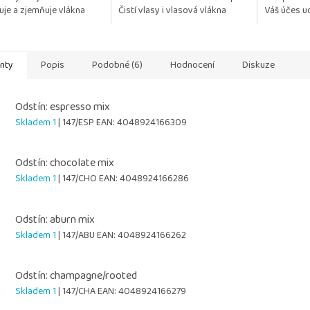
uje a zjemňuje vlákna
Čistí vlasy i vlasová vlákna
Váš účes ud
uje rozčesávání Chrání
Regeneruje a posiluje jejich
a vzdušný. 
ysoušením a...
strukturu Chrání...
testována na
anty
Popis
Podobné (6)
Hodnocení
Diskuze
Odstín: espresso mix
Skladem 1
| 147/ESP
EAN:
4048924166309
Odstín: chocolate mix
Skladem 1
| 147/CHO
EAN:
4048924166286
Odstín: aburn mix
Skladem 1
| 147/ABU
EAN:
4048924166262
Odstín: champagne/rooted
Skladem 1
| 147/CHA
EAN:
4048924166279