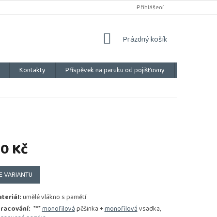
Přihlášení
NÁKUPNÍ
Prázdný košík
KOŠÍK
Kontakty
Příspěvek na paruku od pojišťovny
Vše o náku
50 Kč
E VARIANTU
teriál:
umělé vlákno s pamětí
racování:
***
monofilová
pěšinka +
monofilová
vsadka,