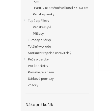
n
cm
e
Paruky nadměrné velikosti 56-60 cm
l
Pánské paruky
Tupé a příčesy
Pánské tupé
Příčesy
Turbany a šátky
Totální výprodej
Sortiment tepelně upravitelný
Péče o paruky
Pro kadeřníky
Pomáhejte s námi
Dárkové poukazy
Značky
Nákupní košík