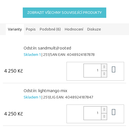
ZOBRAZIT VŠECHNY SOUVISEJÍCÍ PRODUKTY
Varianty
Popis
Podobné (6)
Hodnocení
Diskuze
Odstín: sandmulti/rooted
Skladem 1
| 251/SAN
EAN:
4048924187878
Do 
4 250 Kč
Odstín: lightmango mix
Skladem 1
| 251/LIG
EAN:
4048924187847
Do 
4 250 Kč