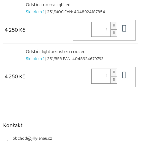
Odstín: mocca lighted
Skladem 1
| 251/MOC
EAN:
4048924187854
Do 
4 250 Kč
Odstín: lightbernstein rooted
Skladem 1
| 251/BER
EAN:
4048924679793
Do 
4 250 Kč
Z
á
p
a
Kontakt
t
í
obchod
@
jillylenau.cz