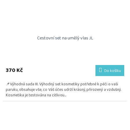
Cestovní set na umělý vlas JL
Průměrné
hodnocení
produktu
370 Kč
Do košíku
je
5,0
📌Výhodná sada III. Výhodný set kosmetiky potřebné k péči o vaši
z
paruku, obsahuje vše, co Váš účes udrží krásný, přirozený a vzdušný.
5
Kosmetika je testována na citlivou...
hvězdiček.