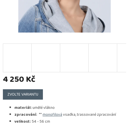
4 250 Kč
Měrná
cena:
ZVOLTE VARIANTU
materiál:
umělé vlákno
zpracování:
**
monofilová
vsadka, trassované zpracování
velikost:
54 - 56 cm