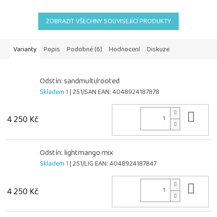
ZOBRAZIT VŠECHNY SOUVISEJÍCÍ PRODUKTY
Varianty
Popis
Podobné (6)
Hodnocení
Diskuze
Odstín: sandmulti/rooted
Skladem 1
| 251/SAN
EAN:
4048924187878
Do 
4 250 Kč
Odstín: lightmango mix
Skladem 1
| 251/LIG
EAN:
4048924187847
Do 
4 250 Kč