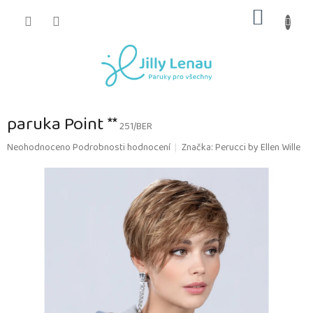
Přejít
NÁKUP
na
obsah
KOŠÍK
paruka Point **
251/BER
Průměrné
Neohodnoceno
Podrobnosti hodnocení
Značka:
Perucci by Ellen Wille
hodnocení
produktu
je
0,0
z
5
hvězdiček.