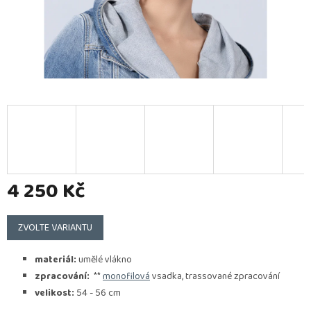
4 250 Kč
Měrná
cena:
ZVOLTE VARIANTU
materiál:
umělé vlákno
zpracování:
**
monofilová
vsadka, trassované zpracování
velikost:
54 - 56 cm