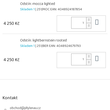
Odstín: mocca lighted
Skladem 1
| 251/MOC
EAN:
4048924187854
Do 
4 250 Kč
Odstín: lightbernstein rooted
Skladem 1
| 251/BER
EAN:
4048924679793
Do 
4 250 Kč
Z
á
p
a
Kontakt
t
í
obchod
@
jillylenau.cz