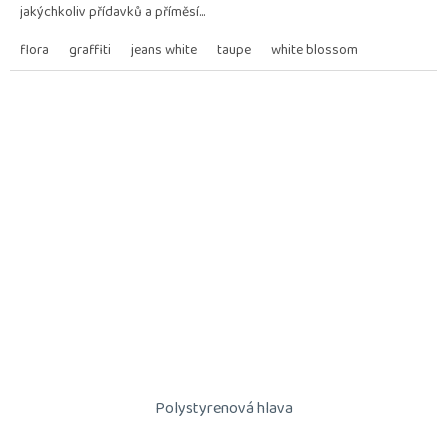
jakýchkoliv přídavků a příměsí...
hvězdiček.
flora
graffiti
jeans white
taupe
white blossom
Polystyrenová hlava