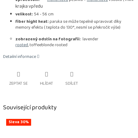
krajka vpředu
velikost:
54 - 56 cm
fiber hight heat:
paruka se může tepelně upravovat díky
memory efektu ( teplota do 130°, nesmí se překročit výše)
zobrazený odstín na fotografii:
lavender
rooted
, toffeeblonde rooted
Detailní informace
ZEPTAT SE
HLÍDAT
SDÍLET
Související produkty
Sleva 30%