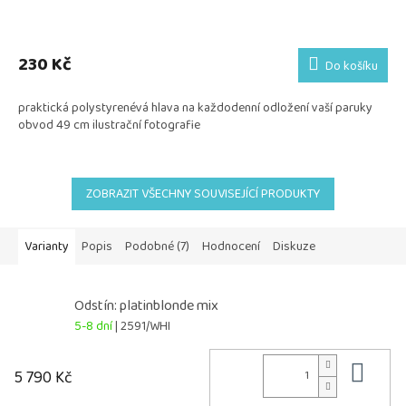
230 Kč
Do košíku
praktická polystyrenévá hlava na každodenní odložení vaší paruky
obvod 49 cm ilustrační fotografie
ZOBRAZIT VŠECHNY SOUVISEJÍCÍ PRODUKTY
Varianty
Popis
Podobné (7)
Hodnocení
Diskuze
Odstín: platinblonde mix
5-8 dní
| 2591/WHI
Do 
5 790 Kč