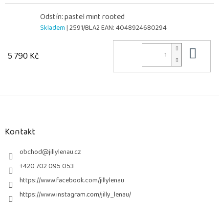
Odstín: pastel mint rooted
Skladem
| 2591/BLA2
EAN:
4048924680294
Do 
5 790 Kč
Z
á
p
a
Kontakt
t
í
obchod
@
jillylenau.cz
+420 702 095 053
https://www.facebook.com/jillylenau
https://www.instagram.com/jilly_lenau/