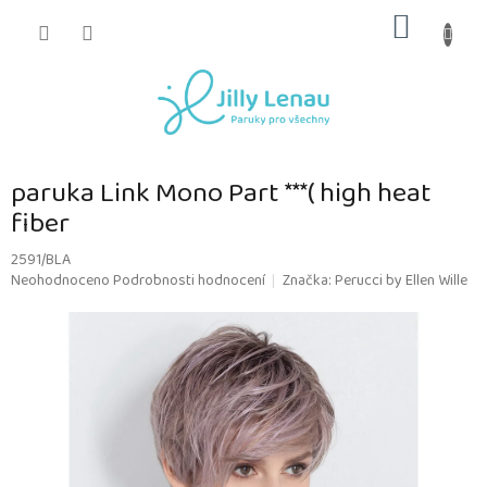
Přejít
NÁKUP
na
obsah
KOŠÍK
paruka Link Mono Part ***( high heat
fiber
2591/BLA
Průměrné
Neohodnoceno
Podrobnosti hodnocení
Značka:
Perucci by Ellen Wille
hodnocení
produktu
je
0,0
z
5
hvězdiček.