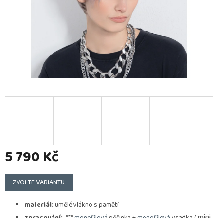
5 790 Kč
Měrná
cena:
ZVOLTE VARIANTU
materiál:
umělé vlákno s pamětí
mini
zpracování:
***
monofilová
pěšinka +
monofilová
vsadka (