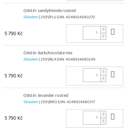
Odstín: sandyblonde rooted
Skladem
| 2591/PLU
EAN:
4048924680270
Do 
5 790 Kč
Odstín: darkchocolate mix
Skladem
| 2591/BLA
EAN:
4048924680249
Do 
5 790 Kč
Odstín: levander rooted
Skladem
| 2591/BRO
EAN:
4048924680317
Do 
5 790 Kč