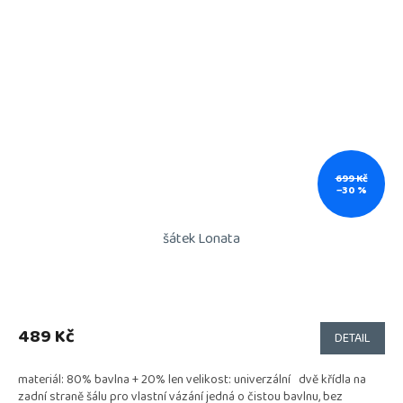
699 Kč
–30 %
šátek Lonata
Průměrné
hodnocení
produktu
489 Kč
DETAIL
je
5,0
materiál: 80% bavlna + 20% len velikost: univerzální dvě křídla na
z
zadní straně šálu pro vlastní vázání jedná o čistou bavlnu, bez
5