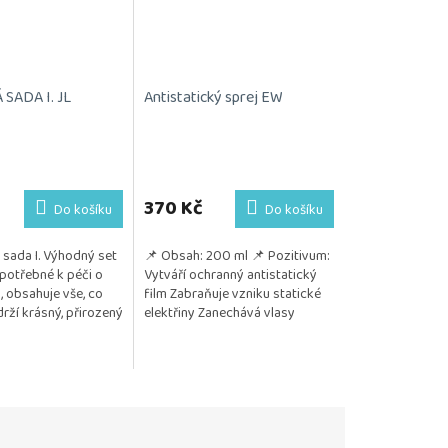
SADA I. JL
Antistatický sprej EW
370 Kč
Do košíku
Do košíku
sada I. Výhodný set
📌 Obsah: 200 ml 📌 Pozitivum:
potřebné k péči o
Vytváří ochranný antistatický
, obsahuje vše, co
film Zabraňuje vzniku statické
rží krásný, přirozený
elektřiny Zanechává vlasy
Kosmetika je
hladké, lesklé a zdravě
 citlivou...
vypadající...