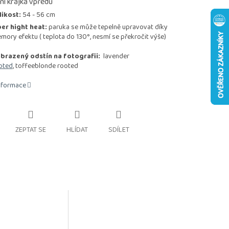
ni krajka vpředu
likost:
54 - 56 cm
ber hight heat:
paruka se může tepelně upravovat díky
mory efektu ( teplota do 130°, nesmí se překročit výše)
brazený odstín na fotografii:
lavender
oted
, toffeeblonde rooted
informace
ZEPTAT SE
HLÍDAT
SDÍLET