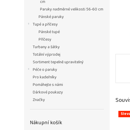
n
cm
e
Paruky nadměrné velikosti 56-60 cm
l
Pánské paruky
Tupé a příčesy
Pánské tupé
Příčesy
Turbany a šátky
Totální výprodej
Sortiment tepelně upravitelný
Péče o paruky
Pro kadeřníky
Pomáhejte s námi
Dárkové poukazy
Souvi
Značky
Slev
Nákupní košík