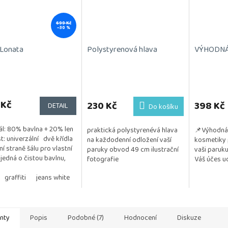
699 Kč
–30 %
 Lonata
Polystyrenová hlava
VÝHODNÁ 
rné
cení
ktu
 Kč
230 Kč
398 Kč
DETAIL
Do košíku
ál: 80% bavlna + 20% len
praktická polystyrenévá hlava
📌Výhodná 
st: univerzální dvě křídla
na každodenní odložení vaší
kosmetiky 
í straně šálu pro vlastní
paruky obvod 49 cm ilustrační
vaši paruku
ček.
 jedná o čistou bavlnu,
fotografie
Váš účes ud
kýchkoliv přídavků a
a vzdušný. 
..
graffiti
jeans white
taupe
white blossom
testována na
anty
Popis
Podobné (7)
Hodnocení
Diskuze