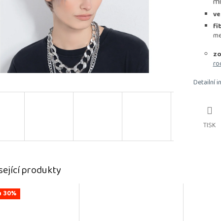
mi
ve
fi
me
zo
ro
Detailní 
TISK
sející produkty
a 30%