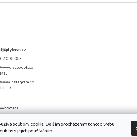
d
@
jillylenau.cz
702 095 053
//www.facebook.co
lenau
//www.instagram.co
_lenau/
 vyhrazena.
užívá soubory cookie. Dalším procházením tohoto webu
ouhlas s jejich používáním.