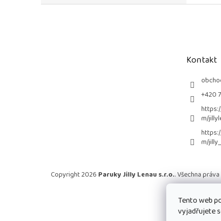
Z
á
p
a
t
Kontakt
í
obcho
+420 
https:
m/jilly
https:
m/jilly
Copyright 2026
Paruky Jilly Lenau s.r.o.
. Všechna práva
Tento web po
vyjadřujete s