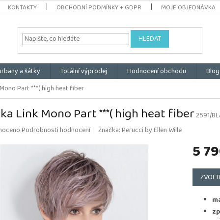
KONTAKTY
OBCHODNÍ PODMÍNKY + GDPR
MOJE OBJEDNÁVKA
HLEDAT
urbany a šátky
Totální výprodej
Hodnocení obchodu
Blog
Mono Part ***( high heat fiber
ka Link Mono Part ***( high heat fiber
2591/BL
é
noceno
Podrobnosti hodnocení
Značka:
Perucci by Ellen Wille
ní
5 79
u
Měrná
cena:
ZVOLT
k.
ma
zp