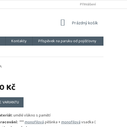
Přihlášení
NÁKUPNÍ
Prázdný košík
KOŠÍK
Kontakty
Příspěvek na paruku od pojišťovny
Vše o náku
A
0 Kč
E VARIANTU
teriál:
umělé vlákno s pamětí
racování:
***
monofilová
pěšinka +
monofilová
vsadka (