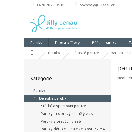
Přejít
+420 702 095 053
obchod@jillylenau.cz
na
obsah
Paruky
Tupé a příčesy
Péče o paruky
T
Domů
Paruky
Dámské paruky
paruka Link 
P
paru
o
Přeskočit
s
Kategorie
Průměrn
Neohod
kategorie
t
hodnoce
r
produkt
Paruky
a
je
Dámské paruky
n
0,0
z
n
Krátké a sportovní paruky
5
í
Paruky mix pravý a umělý vlas
hvězdiče
p
Paruky z pravých vlasů
a
Paruky dětské a malé velikosti 52-54