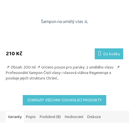
Šampon na umělý vlas JL
210 Kč
Do košíku
📌 Obsah: 200 ml 📌 Určeno pouze pro paruky: z umělého vlasu 📌
Profesionální šampon Čistí vlasy i vlasová vlákna Regeneruje a
posiluje jejich strukturu Chrání...
ZOBRAZIT VŠECHNY SOUVISEJÍCÍ PRODUKTY
Varianty
Popis
Podobné (8)
Hodnocení
Diskuze