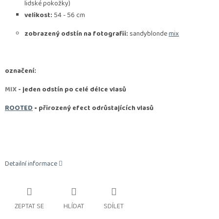
lidské pokožky)
velikost:
54 - 56 cm
zobrazený odstín na fotografii:
sandyblonde
mix
označení:
MIX
- jeden odstín po celé délce vlasů
ROOTED
-
přirozený efect odrůstajících vlasů
Detailní informace
ZEPTAT SE
HLÍDAT
SDÍLET