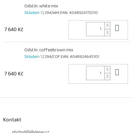
Odstín: white mix
Skladem 1
| 294/WHI
EAN:
4048924172010
Do 
7 640 Kč
Odstín: coffeebrown mix
Skladem 1
| 294/COF
EAN:
4048924645101
Do 
7 640 Kč
Z
á
p
a
Kontakt
t
í
obchod
@
jillylenau.cz