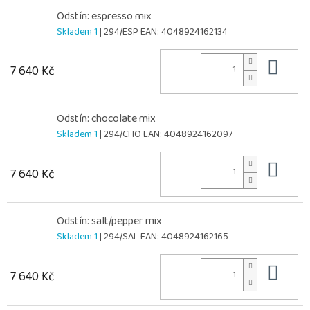
Odstín: espresso mix
Skladem 1
| 294/ESP
EAN:
4048924162134
Do 
7 640 Kč
Odstín: chocolate mix
Skladem 1
| 294/CHO
EAN:
4048924162097
Do 
7 640 Kč
Odstín: salt/pepper mix
Skladem 1
| 294/SAL
EAN:
4048924162165
Do 
7 640 Kč