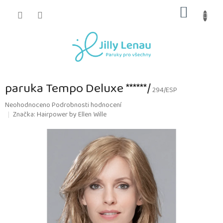
Přejít
NÁKUP
na
obsah
KOŠÍK
paruka Tempo Deluxe ******/
294/ESP
Průměrné
Neohodnoceno
Podrobnosti hodnocení
hodnocení
Značka:
Hairpower by Ellen Wille
produktu
je
0,0
z
5
hvězdiček.