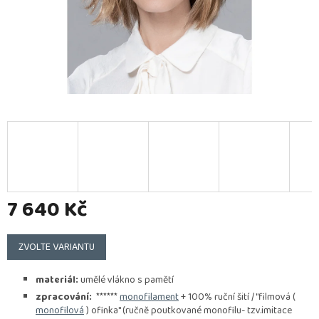
7 640 Kč
Měrná
cena:
ZVOLTE VARIANTU
materiál:
umělé vlákno s pamětí
zpracování:
******
monofilament
+ 100% ruční šití / "filmová (
monofilová
) ofinka" (ručně poutkované monofilu- tzv.imitace