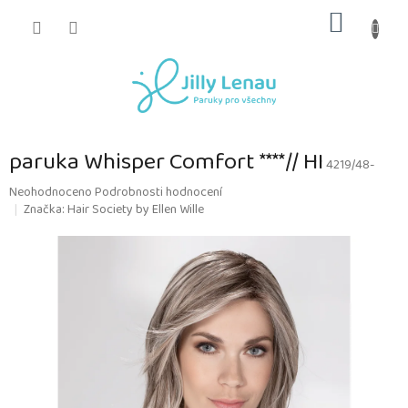
Přejít
NÁKUP
na
obsah
KOŠÍK
paruka Whisper Comfort ****// HI
4219/48-
Průměrné
Neohodnoceno
Podrobnosti hodnocení
hodnocení
Značka:
Hair Society by Ellen Wille
produktu
je
0,0
z
5
hvězdiček.