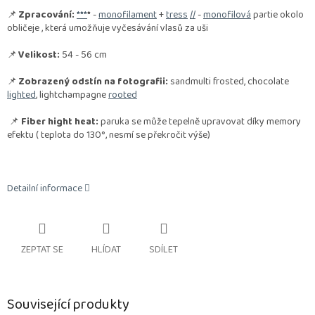
📌
Zpracování:
**
*
*
-
monofilament
+
tress
//
-
monofilová
partie okolo
obličeje , která umožňuje vyčesávání vlasů za uši
📌
Velikost:
54 - 56 cm
📌
Zobrazený odstín na fotografii:
sandmulti frosted, chocolate
lighted
, lightchampagne
rooted
📌
Fiber hight heat:
paruka se může tepelně upravovat díky memory
efektu ( teplota do 130°, nesmí se překročit výše)
Detailní informace
ZEPTAT SE
HLÍDAT
SDÍLET
Související produkty