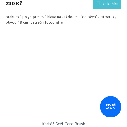
230 Kč
Do košíku
praktická polystyrenévá hlava na každodenní odložení vaší paruky
obvod 49 cm ilustrační fotografie
550 Kč
–30 %
Kartáč Soft Care Brush