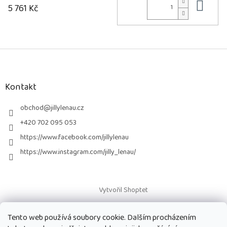
Do 
5 761 Kč
Z
á
p
a
Kontakt
t
í
obchod
@
jillylenau.cz
+420 702 095 053
https://www.facebook.com/jillylenau
https://www.instagram.com/jilly_lenau/
Vytvořil Shoptet
Tento web používá soubory cookie. Dalším procházením
Copyright 2026
Paruky Jilly Lenau s.r.o.
. Všechna práva vyhrazena.