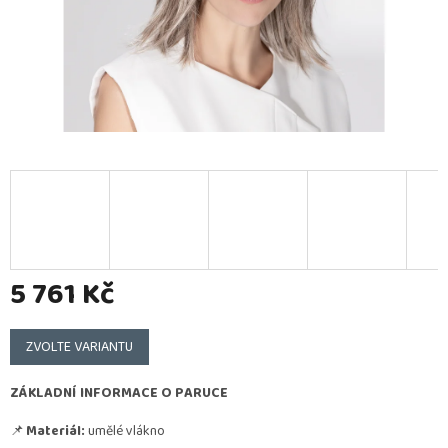
5 761 Kč
Měrná
cena:
ZVOLTE VARIANTU
ZÁKLADNÍ INFORMACE O PARUCE
📌
Materiál:
umělé vlákno