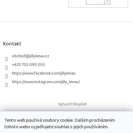
Z
á
p
a
Kontakt
t
í
obchod
@
jillylenau.cz
+420 702 095 053
https://www.facebook.com/jillylenau
https://www.instagram.com/jilly_lenau/
Vytvořil Shoptet
Tento web používá soubory cookie. Dalším procházením
Copyright 2026
Paruky Jilly Lenau s.r.o.
. Všechna práva vyhrazena.
tohoto webu vyjadřujete souhlas s jejich používáním.