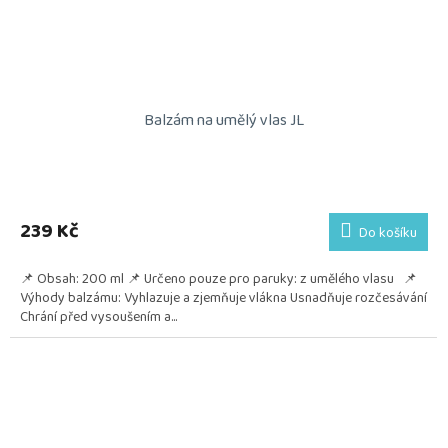
Balzám na umělý vlas JL
239 Kč
Do košíku
📌 Obsah: 200 ml 📌 Určeno pouze pro paruky: z umělého vlasu 📌
Výhody balzámu: Vyhlazuje a zjemňuje vlákna Usnadňuje rozčesávání
Chrání před vysoušením a...