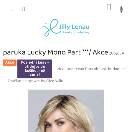
Přejít
NÁKUP
na
obsah
KOŠÍK
paruka Lucky Mono Part ***/ Akce
205/BLA
Akce
Poslední kusy -
přidejte do
Průměrné
Neohodnoceno
Podrobnosti hodnocení
košíku, než
hodnocení
zmizí
produktu
Značka:
Hairpower by Ellen Wille
je
0,0
z
5
hvězdiček.