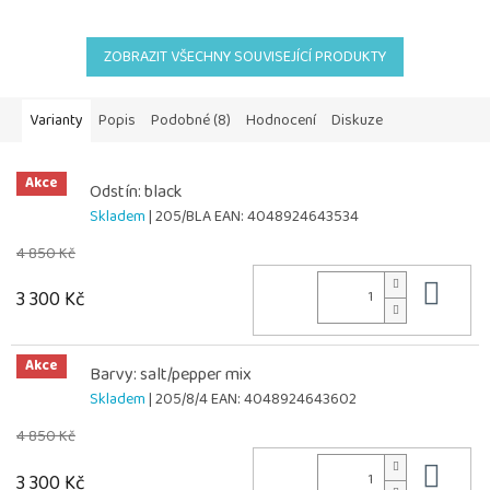
ZOBRAZIT VŠECHNY SOUVISEJÍCÍ PRODUKTY
Varianty
Popis
Podobné (8)
Hodnocení
Diskuze
Akce
Odstín: black
Skladem
| 205/BLA
EAN:
4048924643534
4 850 Kč
Do 
3 300 Kč
Akce
Barvy: salt/pepper mix
Skladem
| 205/8/4
EAN:
4048924643602
4 850 Kč
Do 
3 300 Kč