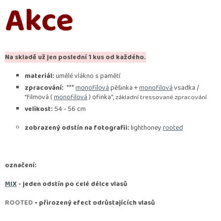
Akce
Na skladě už jen poslední 1 kus od každého.
materiál:
umělé vlákno s pamětí
zpracování:
***
monofilová
pěšinka +
monofilová
vsadka /
"filmová (
monofilová
) ofinka",
základní tressované zpracování
velikost:
54 - 56 cm
zobrazený odstín na fotografii:
lighthoney
rooted
označení:
MIX
- jeden odstín po celé délce vlasů
ROOTED
-
přirozený efect odrůstajících vlasů