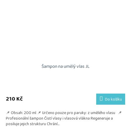
Šampon na umělý vlas JL
210 Kč
Do košíku
📌 Obsah: 200 ml 📌 Určeno pouze pro paruky: z umělého vlasu 📌
Profesionální šampon Čistí vlasy i vlasová vlákna Regeneruje a
posiluje jejich strukturu Chrání...