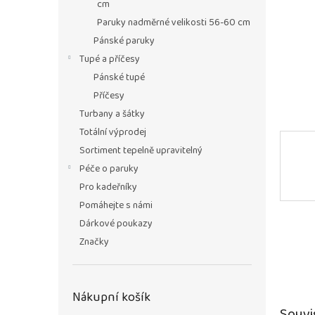
n
cm
e
Paruky nadměrné velikosti 56-60 cm
l
Pánské paruky
Tupé a příčesy
Pánské tupé
Příčesy
Turbany a šátky
Totální výprodej
Sortiment tepelně upravitelný
Péče o paruky
Pro kadeřníky
Pomáhejte s námi
Dárkové poukazy
Značky
Nákupní košík
Souvi