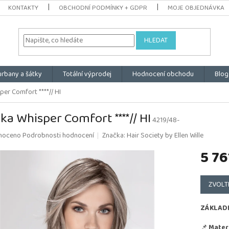
KONTAKTY
OBCHODNÍ PODMÍNKY + GDPR
MOJE OBJEDNÁVKA
HLEDAT
urbany a šátky
Totální výprodej
Hodnocení obchodu
Blog
er Comfort ****// HI
ka Whisper Comfort ****// HI
4219/48-
é
noceno
Podrobnosti hodnocení
Značka:
Hair Society by Ellen Wille
ní
5 76
u
Měrná
cena:
ZVOLT
k.
ZÁKLAD
📌
Materi