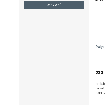
0
KS /
0 KČ
Polys
230 
prakti
na kaž
paruky
fotogr