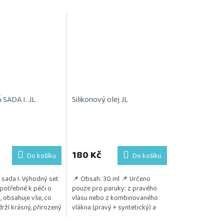
SADA I. JL
Silikonový olej JL
180 Kč
Do košíku
Do košíku
sada I. Výhodný set
📌 Obsah: 30 ml 📌 Určeno
potřebné k péči o
pouze pro paruky: z pravého
, obsahuje vše, co
vlasu nebo z kombinovaného
rží krásný, přirozený
vlákna (pravý + syntetický) a
Kosmetika je
také z umělého vlákna