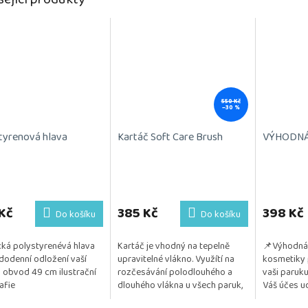
550 Kč
–30 %
tyrenová hlava
Kartáč Soft Care Brush
VÝHODNÁ 
Kč
385 Kč
398 Kč
Do košíku
Do košíku
cká polystyrenévá hlava
Kartáč je vhodný na tepelně
📌Výhodná 
dodenní odložení vaší
upravitelné vlákno. Využítí na
kosmetiky 
 obvod 49 cm ilustrační
rozčesávání polodlouhého a
vaši paruku
afie
dlouhého vlákna u všech paruk,
Váš účes ud
jak ve vlhkém tak i v suchém
a vzdušný. 