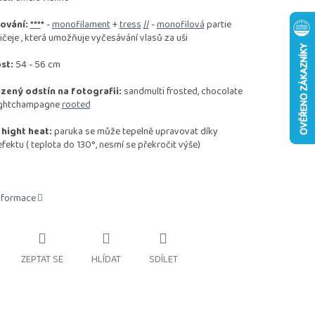
ování:
**
*
*
-
monofilament
+
tress
//
-
monofilová
partie
ičeje , která umožňuje vyčesávání vlasů za uši
st:
54 - 56 cm
zený odstín na fotografii:
sandmulti frosted, chocolate
lightchampagne
rooted
 hight heat:
paruka se může tepelně upravovat díky
ektu ( teplota do 130°, nesmí se překročit výše)
informace
ZEPTAT SE
HLÍDAT
SDÍLET