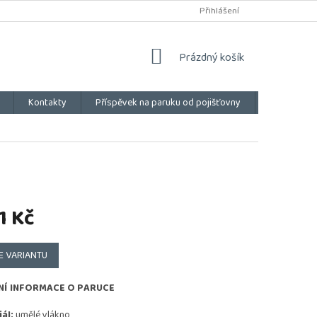
Přihlášení
NÁKUPNÍ
Prázdný košík
KOŠÍK
Kontakty
Příspěvek na paruku od pojišťovny
Vše o náku
1 Kč
E VARIANTU
NÍ INFORMACE O PARUCE
ál:
umělé vlákno