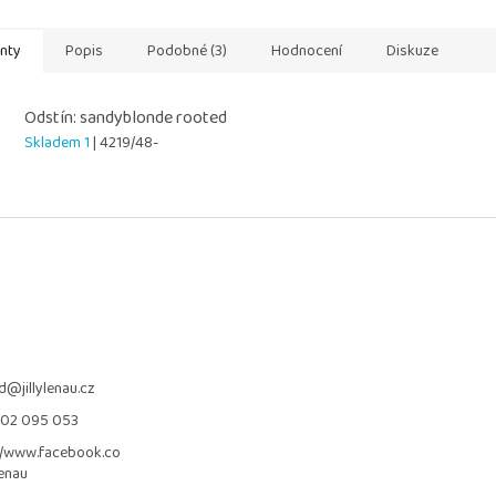
stavu.
testována na
anty
Popis
Podobné (3)
Hodnocení
Diskuze
Odstín: sandyblonde rooted
Skladem 1
| 4219/48-
d
@
jillylenau.cz
702 095 053
//www.facebook.co
lenau