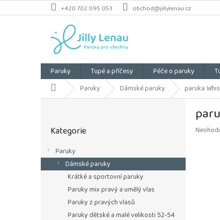
Přejít
+420 702 095 053
obchod@jillylenau.cz
na
obsah
Paruky
Tupé a příčesy
Péče o paruky
T
Domů
Paruky
Dámské paruky
paruka Whisp
P
paru
o
Přeskočit
s
Kategorie
Průměrn
Neohod
kategorie
t
hodnoce
r
produkt
Paruky
a
je
Dámské paruky
n
0,0
z
n
Krátké a sportovní paruky
5
í
Paruky mix pravý a umělý vlas
hvězdiče
p
Paruky z pravých vlasů
a
Paruky dětské a malé velikosti 52-54