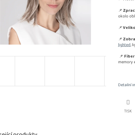
📌
Zprac
okolo obl
📌
Veliko
📌
Zobra
lighted
, 
📌
Fiber
memory ef
Detailní 
TISK
sející produkty