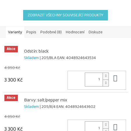
ZOBRAZIT VŠECHNY SOUVISEJÍCÍ PRODUKTY
Varianty
Popis
Podobné (8)
Hodnocení
Diskuze
Akce
Odstín: black
Skladem
| 205/BLA
EAN:
4048924643534
4 850 Kč
Do 
3 300 Kč
Akce
Barvy: salt/pepper mix
Skladem
| 205/8/4
EAN:
4048924643602
4 850 Kč
Do 
3 300 Kč