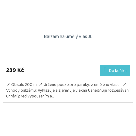
Balzám na umělý vlas JL
239 Kč
Do košíku
📌 Obsah: 200 ml 📌 Určeno pouze pro paruky: z umělého vlasu 📌
Výhody balzámu: Vyhlazuje a zjemňuje vlákna Usnadňuje rozčesávání
Chrání před vysoušením a...