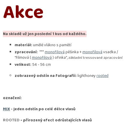
Akce
Na skladě už jen poslední 1 kus od každého.
materiál:
umělé vlákno s pamětí
zpracování:
***
monofilová
pěšinka +
monofilová
vsadka /
"filmová (
monofilová
) ofinka",
základní tressované zpracování
velikost:
54 - 56 cm
zobrazený odstín na fotografii:
lighthoney
rooted
označení:
MIX
- jeden odstín po celé délce vlasů
ROOTED
-
přirozený efect odrůstajících vlasů