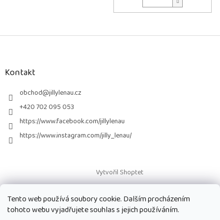
Z
á
p
a
Kontakt
t
í
obchod
@
jillylenau.cz
+420 702 095 053
https://www.facebook.com/jillylenau
https://www.instagram.com/jilly_lenau/
Vytvořil Shoptet
Tento web používá soubory cookie. Dalším procházením
Copyright 2026
Paruky Jilly Lenau s.r.o.
. Všechna práva vyhrazena.
tohoto webu vyjadřujete souhlas s jejich používáním.