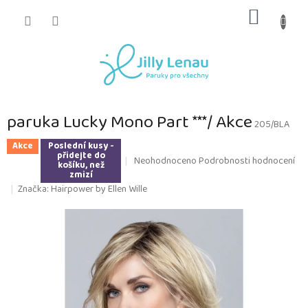
Přejít
NÁKUP
na
obsah
KOŠÍK
paruka Lucky Mono Part ***/ Akce
205/BLA
Akce
Poslední kusy -
přidejte do
Průměrné
Neohodnoceno
Podrobnosti hodnocení
košíku, než
hodnocení
zmizí
produktu
Značka:
Hairpower by Ellen Wille
je
0,0
z
5
hvězdiček.