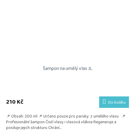
Šampon na umělý vlas JL
210 Kč
Do košíku
📌 Obsah: 200 ml 📌 Určeno pouze pro paruky: z umělého vlasu 📌
Profesionální šampon Čistí vlasy i vlasová vlákna Regeneruje a
posiluje jejich strukturu Chrání...