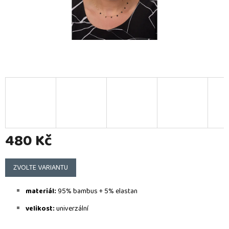
480 Kč
Měrná
cena:
ZVOLTE VARIANTU
materiál:
95% bambus + 5% elastan
velikost:
u
niverzální