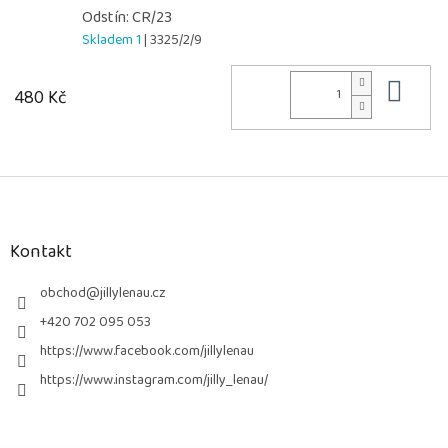
Odstín: CR/23
Skladem 1
| 3325/2/9
Do 
480 Kč
Z
á
p
a
Kontakt
t
í
obchod
@
jillylenau.cz
+420 702 095 053
https://www.facebook.com/jillylenau
https://www.instagram.com/jilly_lenau/