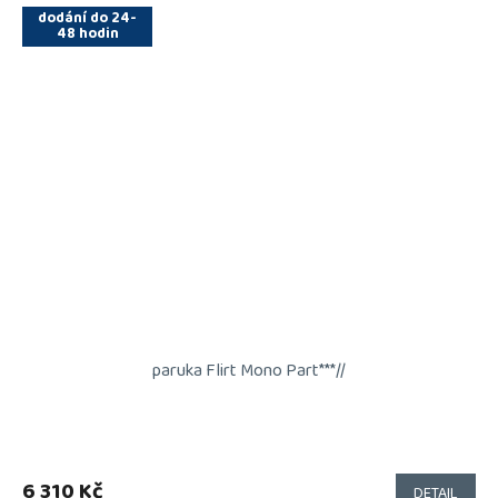
dodání do 24-
48 hodin
paruka Flirt Mono Part***//
6 310 Kč
DETAIL