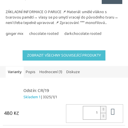
ZÁKLADNÍ INFORMACE O PARUCE 📌 Materiál: umělé vlákno s
tvarovou pamětí→ vlasy se po umytí vracejí do původního tvaru→
není třeba tepelně upravovat 📌 Zpracování: *** monofilová...
ginger mix
chocolate rooted
darkchocolate rooted
ZOBRAZIT VŠECHNY SOUVISEJÍCÍ PRODUKTY
Varianty
Popis
Hodnocení (1)
Diskuze
Odstín: CR/19
Skladem 1
| 3325/1/1
Do 
480 Kč