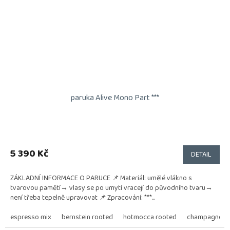
paruka Alive Mono Part ***
Průměrné
hodnocení
produktu
5 390 Kč
DETAIL
je
5,0
ZÁKLADNÍ INFORMACE O PARUCE 📌 Materiál: umělé vlákno s
z
tvarovou pamětí→ vlasy se po umytí vracejí do původního tvaru→
5
není třeba tepelně upravovat 📌 Zpracování: ***...
hvězdiček.
espresso mix
bernstein rooted
hotmocca rooted
champagne ro