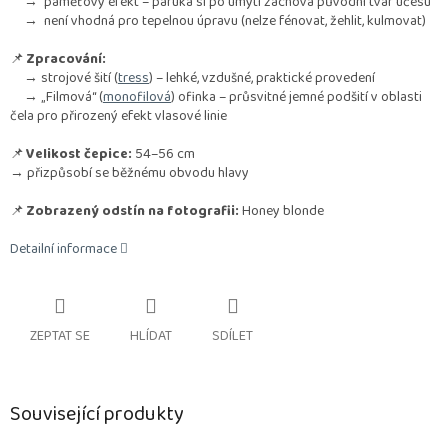
→ paměťový efekt – paruka si po umytí zachová původní tvar účesu
→ není vhodná pro tepelnou úpravu (nelze fénovat, žehlit, kulmovat)
📌
Zpracování:
→ strojové šití (
tress
) – lehké, vzdušné, praktické provedení
→ „Filmová“ (
monofilová
) ofinka – průsvitné jemné podšití v oblasti
čela pro přirozený efekt vlasové linie
📌
Velikost čepice:
54–56 cm
→ přizpůsobí se běžnému obvodu hlavy
📌
Zobrazený odstín na fotografii:
Honey blonde
Detailní informace
ZEPTAT SE
HLÍDAT
SDÍLET
Související produkty