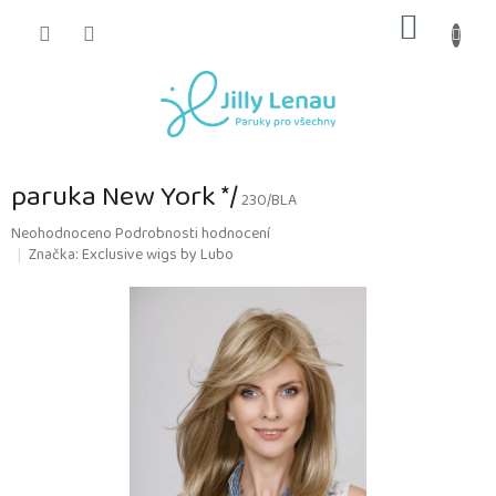
Přejít
NÁKUP
na
obsah
KOŠÍK
paruka New York */
230/BLA
Průměrné
Neohodnoceno
Podrobnosti hodnocení
hodnocení
Značka:
Exclusive wigs by Lubo
produktu
je
0,0
z
5
hvězdiček.