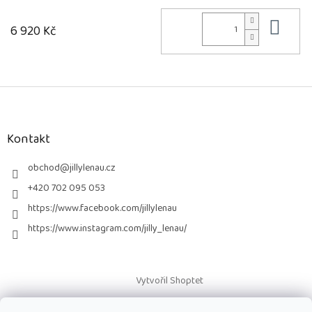
Do 
6 920 Kč
Z
á
p
a
Kontakt
t
í
obchod
@
jillylenau.cz
+420 702 095 053
https://www.facebook.com/jillylenau
https://www.instagram.com/jilly_lenau/
Vytvořil Shoptet