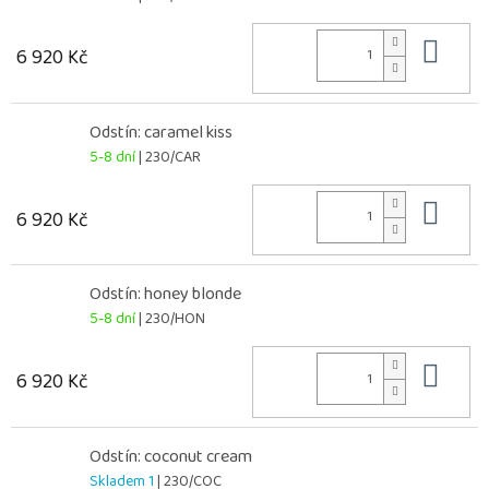
Do 
6 920 Kč
Odstín: caramel kiss
5-8 dní
| 230/CAR
Do 
6 920 Kč
Odstín: honey blonde
5-8 dní
| 230/HON
Do 
6 920 Kč
Odstín: coconut cream
Skladem 1
| 230/COC