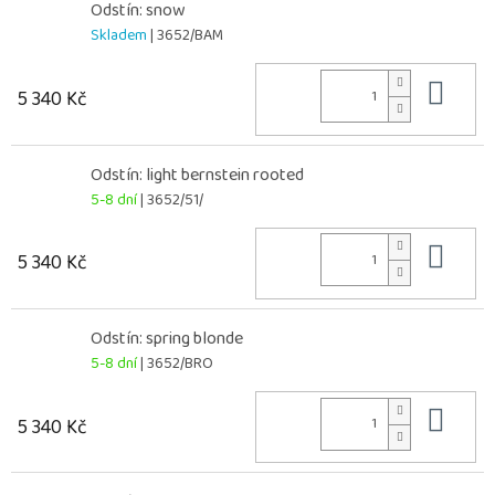
Odstín: snow
Skladem
| 3652/BAM
Do 
5 340 Kč
Odstín: light bernstein rooted
5-8 dní
| 3652/51/
Do 
5 340 Kč
Odstín: spring blonde
5-8 dní
| 3652/BRO
Do 
5 340 Kč