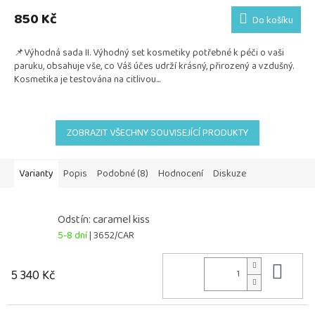
850 Kč
Do košíku
📌Výhodná sada II. Výhodný set kosmetiky potřebné k péči o vaši
paruku, obsahuje vše, co Váš účes udrží krásný, přirozený a vzdušný.
Kosmetika je testována na citlivou...
ZOBRAZIT VŠECHNY SOUVISEJÍCÍ PRODUKTY
Varianty
Popis
Podobné (8)
Hodnocení
Diskuze
Odstín: caramel kiss
5-8 dní
| 3652/CAR
Do 
5 340 Kč