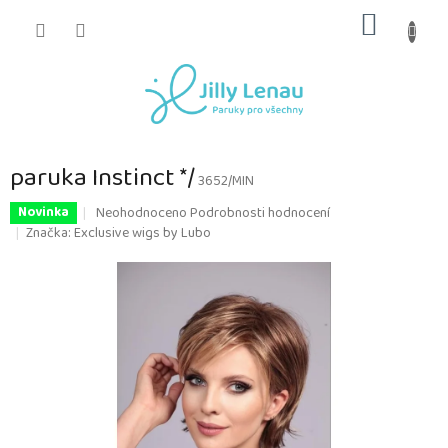
Přejít
NÁKUP
na
obsah
KOŠÍK
paruka Instinct */
3652/MIN
Průměrné
Neohodnoceno
Podrobnosti hodnocení
Novinka
hodnocení
Značka:
Exclusive wigs by Lubo
produktu
je
0,0
z
5
hvězdiček.