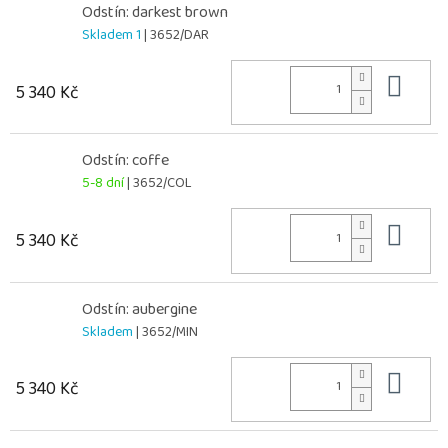
Odstín: darkest brown
Skladem 1
| 3652/DAR
Do 
5 340 Kč
Odstín: coffe
5-8 dní
| 3652/COL
Do 
5 340 Kč
Odstín: aubergine
Skladem
| 3652/MIN
Do 
5 340 Kč