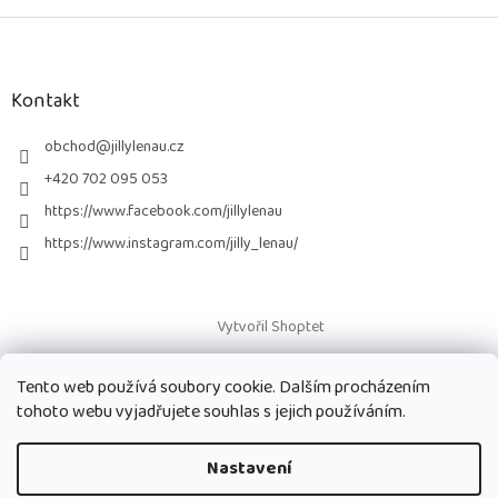
Z
á
p
a
Kontakt
t
í
obchod
@
jillylenau.cz
+420 702 095 053
https://www.facebook.com/jillylenau
https://www.instagram.com/jilly_lenau/
Vytvořil Shoptet
Tento web používá soubory cookie. Dalším procházením
Copyright 2026
Paruky Jilly Lenau s.r.o.
. Všechna práva vyhrazena.
tohoto webu vyjadřujete souhlas s jejich používáním.
Nastavení