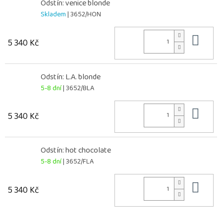
Odstín: venice blonde
Skladem
| 3652/HON
Do 
5 340 Kč
Odstín: L.A. blonde
5-8 dní
| 3652/BLA
Do 
5 340 Kč
Odstín: hot chocolate
5-8 dní
| 3652/FLA
Do 
5 340 Kč