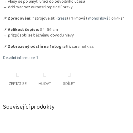
→ vlasy se po umytí vrací do původního účesu
→ drží tvar bez nutnosti tepelné úpravy
📌
Zpracování:
* strojové šití (
tress
) / "filmová (
monofilová
) ofinka"
📌
Velikost čepice:
54–56 cm
→ přizpůsobí se běžnému obvodu hlavy
📌
Zobrazený odstín na fotografii:
caramel kiss
Detailní informace
ZEPTAT SE
HLÍDAT
SDÍLET
Související produkty