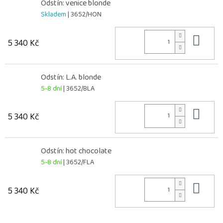
Odstín: venice blonde
Skladem
| 3652/HON
Do 
5 340 Kč
Odstín: L.A. blonde
5-8 dní
| 3652/BLA
Do 
5 340 Kč
Odstín: hot chocolate
5-8 dní
| 3652/FLA
Do 
5 340 Kč