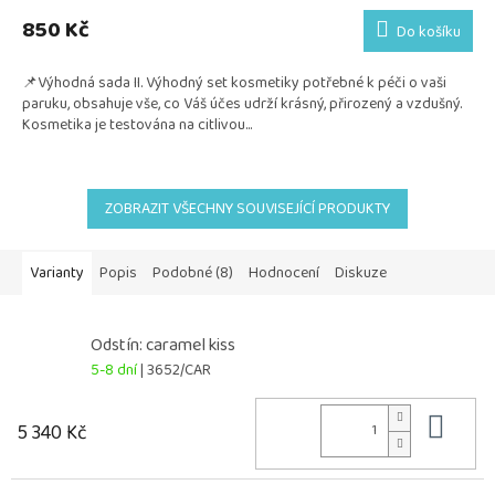
850 Kč
Do košíku
📌Výhodná sada II. Výhodný set kosmetiky potřebné k péči o vaši
paruku, obsahuje vše, co Váš účes udrží krásný, přirozený a vzdušný.
Kosmetika je testována na citlivou...
ZOBRAZIT VŠECHNY SOUVISEJÍCÍ PRODUKTY
Varianty
Popis
Podobné (8)
Hodnocení
Diskuze
Odstín: caramel kiss
5-8 dní
| 3652/CAR
Do 
5 340 Kč