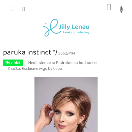
Přejít
NÁKUP
na
obsah
KOŠÍK
paruka Instinct */
3652/MIN
Průměrné
Neohodnoceno
Podrobnosti hodnocení
Novinka
hodnocení
Značka:
Exclusive wigs by Lubo
produktu
je
0,0
z
5
hvězdiček.