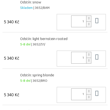
Odstín: snow
Skladem
| 3652/BAM
Do 
5 340 Kč
Odstín: light bernstein rooted
5-8 dní
| 3652/51/
Do 
5 340 Kč
Odstín: spring blonde
5-8 dní
| 3652/BRO
Do 
5 340 Kč