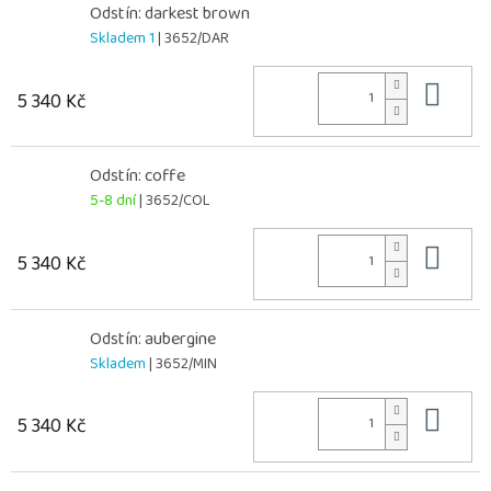
Odstín: darkest brown
Skladem 1
| 3652/DAR
Do 
5 340 Kč
Odstín: coffe
5-8 dní
| 3652/COL
Do 
5 340 Kč
Odstín: aubergine
Skladem
| 3652/MIN
Do 
5 340 Kč