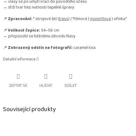
→ vlasy se po umytí vrací do původního účesu
→ drží tvar bez nutnosti tepelné úpravy
📌
Zpracování:
* strojové šití (
tress
) / "filmová (
monofilová
) ofinka"
📌
Velikost čepice:
54–56 cm
→ přizpůsobí se běžnému obvodu hlavy
📌
Zobrazený odstín na fotografii:
caramel kiss
Detailní informace
ZEPTAT SE
HLÍDAT
SDÍLET
Související produkty