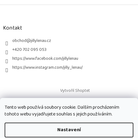
Z
á
p
a
Kontakt
t
í
obchod
@
jillylenau.cz
+420 702 095 053
https://www.facebook.com/jillylenau
https://www.instagram.com/jilly_lenau/
Vytvořil Shoptet
Tento web používá soubory cookie. Dalším procházením
Copyright 2026
Paruky Jilly Lenau s.r.o.
. Všechna práva vyhrazena.
tohoto webu vyjadřujete souhlas s jejich používáním.
Nastavení