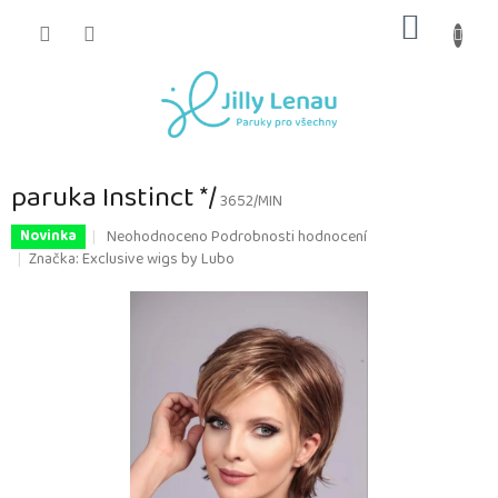
Přejít
NÁKUP
na
obsah
KOŠÍK
paruka Instinct */
3652/MIN
Průměrné
Neohodnoceno
Podrobnosti hodnocení
Novinka
hodnocení
Značka:
Exclusive wigs by Lubo
produktu
je
0,0
z
5
hvězdiček.