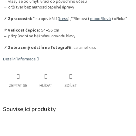
→ vlasy se po umytí vrací do původního účesu
→ drží tvar bez nutnosti tepelné úpravy
📌
Zpracování:
* strojové šití (
tress
) / "filmová (
monofilová
) ofinka"
📌
Velikost čepice:
54–56 cm
→ přizpůsobí se běžnému obvodu hlavy
📌
Zobrazený odstín na fotografii:
caramel kiss
Detailní informace
ZEPTAT SE
HLÍDAT
SDÍLET
Související produkty