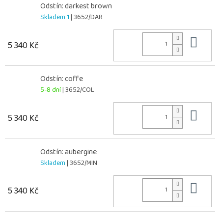
Odstín: darkest brown
Skladem 1
| 3652/DAR
Do 
5 340 Kč
Odstín: coffe
5-8 dní
| 3652/COL
Do 
5 340 Kč
Odstín: aubergine
Skladem
| 3652/MIN
Do 
5 340 Kč