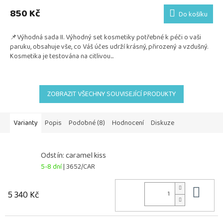
850 Kč
Do košíku
📌Výhodná sada II. Výhodný set kosmetiky potřebné k péči o vaši
paruku, obsahuje vše, co Váš účes udrží krásný, přirozený a vzdušný.
Kosmetika je testována na citlivou...
ZOBRAZIT VŠECHNY SOUVISEJÍCÍ PRODUKTY
Varianty
Popis
Podobné (8)
Hodnocení
Diskuze
Odstín: caramel kiss
5-8 dní
| 3652/CAR
Do 
5 340 Kč