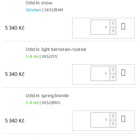
Odstín: snow
Skladem
| 3652/BAM
Do 
5 340 Kč
Odstín: light bernstein rooted
5-8 dní
| 3652/51/
Do 
5 340 Kč
Odstín: spring blonde
5-8 dní
| 3652/BRO
Do 
5 340 Kč