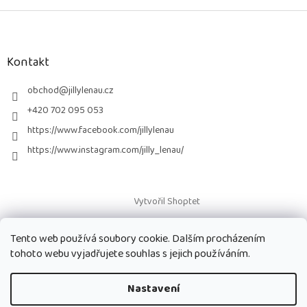
Z
á
p
a
Kontakt
t
í
obchod
@
jillylenau.cz
+420 702 095 053
https://www.facebook.com/jillylenau
https://www.instagram.com/jilly_lenau/
Vytvořil Shoptet
Tento web používá soubory cookie. Dalším procházením
Copyright 2026
Paruky Jilly Lenau s.r.o.
. Všechna práva vyhrazena.
tohoto webu vyjadřujete souhlas s jejich používáním.
Nastavení