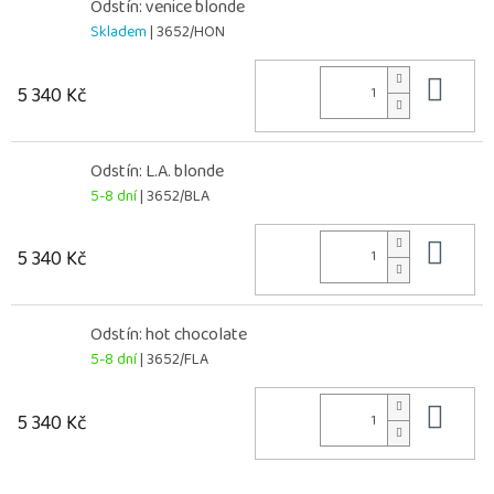
Odstín: venice blonde
Skladem
| 3652/HON
Do 
5 340 Kč
Odstín: L.A. blonde
5-8 dní
| 3652/BLA
Do 
5 340 Kč
Odstín: hot chocolate
5-8 dní
| 3652/FLA
Do 
5 340 Kč