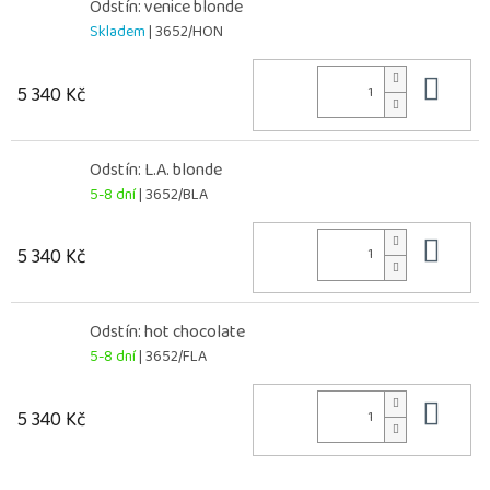
Odstín: venice blonde
Skladem
| 3652/HON
Do 
5 340 Kč
Odstín: L.A. blonde
5-8 dní
| 3652/BLA
Do 
5 340 Kč
Odstín: hot chocolate
5-8 dní
| 3652/FLA
Do 
5 340 Kč