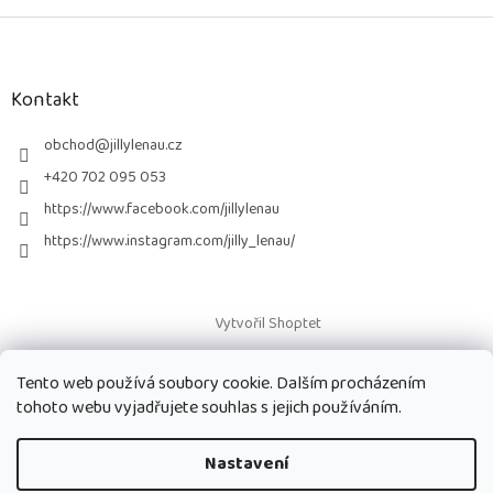
Z
á
p
a
Kontakt
t
í
obchod
@
jillylenau.cz
+420 702 095 053
https://www.facebook.com/jillylenau
https://www.instagram.com/jilly_lenau/
Vytvořil Shoptet
Tento web používá soubory cookie. Dalším procházením
Copyright 2026
Paruky Jilly Lenau s.r.o.
. Všechna práva vyhrazena.
tohoto webu vyjadřujete souhlas s jejich používáním.
Nastavení