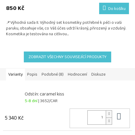
850 Kč
Do košíku
📌Výhodná sada II. Výhodný set kosmetiky potřebné k péči o vaši
paruku, obsahuje vše, co Váš účes udrží krásný, přirozený a vzdušný.
Kosmetika je testována na citlivou...
ZOBRAZIT VŠECHNY SOUVISEJÍCÍ PRODUKTY
Varianty
Popis
Podobné (8)
Hodnocení
Diskuze
Odstín: caramel kiss
5-8 dní
| 3652/CAR
Do 
5 340 Kč