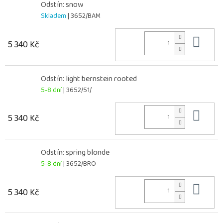
Odstín: snow
Skladem
| 3652/BAM
Do 
5 340 Kč
Odstín: light bernstein rooted
5-8 dní
| 3652/51/
Do 
5 340 Kč
Odstín: spring blonde
5-8 dní
| 3652/BRO
Do 
5 340 Kč