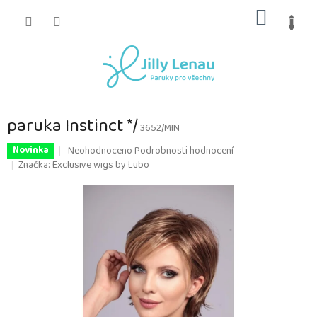
Přejít
NÁKUP
na
obsah
KOŠÍK
paruka Instinct */
3652/MIN
Průměrné
Neohodnoceno
Podrobnosti hodnocení
Novinka
hodnocení
Značka:
Exclusive wigs by Lubo
produktu
je
0,0
z
5
hvězdiček.