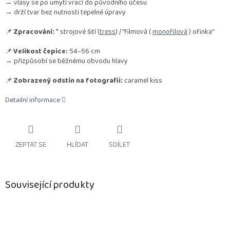
→ vlasy se po umytí vrací do původního účesu
→ drží tvar bez nutnosti tepelné úpravy
📌
Zpracování:
* strojové šití (
tress
) / "filmová (
monofilová
) ofinka"
📌
Velikost čepice:
54–56 cm
→ přizpůsobí se běžnému obvodu hlavy
📌
Zobrazený odstín na fotografii:
caramel kiss
Detailní informace
ZEPTAT SE
HLÍDAT
SDÍLET
Související produkty