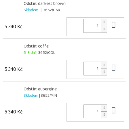
Odstín: darkest brown
Skladem 1
| 3652/DAR
Do 
5 340 Kč
Odstín: coffe
5-8 dní
| 3652/COL
Do 
5 340 Kč
Odstín: aubergine
Skladem
| 3652/MIN
Do 
5 340 Kč