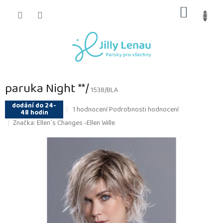
Přejít
NÁKUP
na
obsah
KOŠÍK
paruka Night **/
1538/BLA
dodání do 24-
Průměrné
1 hodnocení
Podrobnosti hodnocení
48 hodin
hodnocení
Značka:
Ellen´s Changes -Ellen Wille
produktu
je
5,0
z
5
hvězdiček.