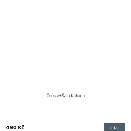
Čepice+Šála Kaliana
490 Kč
DETAIL