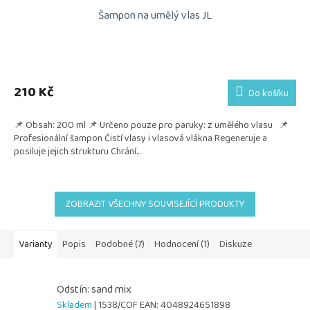
Šampon na umělý vlas JL
210 Kč
Do košíku
📌 Obsah: 200 ml 📌 Určeno pouze pro paruky: z umělého vlasu 📌
Profesionální šampon Čistí vlasy i vlasová vlákna Regeneruje a
posiluje jejich strukturu Chrání...
ZOBRAZIT VŠECHNY SOUVISEJÍCÍ PRODUKTY
Varianty
Popis
Podobné (7)
Hodnocení (1)
Diskuze
Odstín: sand mix
Skladem
| 1538/COF
EAN:
4048924651898