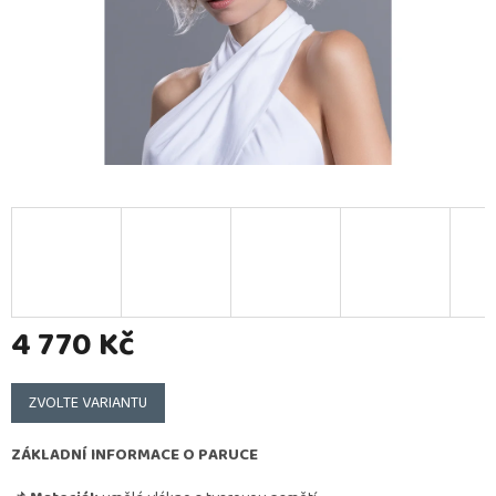
4 770 Kč
Měrná
cena:
ZVOLTE VARIANTU
ZÁKLADNÍ INFORMACE O PARUCE