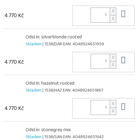
Do 
4 770 Kč
Odstín: silverblonde rooted
Skladem
| 1538/DAR
EAN:
4048924651959
Do 
4 770 Kč
Odstín: hazelnut rooted
Skladem
| 1538/HAZ
EAN:
4048924651867
Do 
4 770 Kč
Odstín: stonegrey mix
Skladem
| 1538/SAN
EAN:
4048924651942