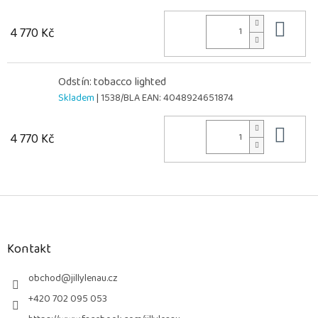
Do 
4 770 Kč
Odstín: tobacco lighted
Skladem
| 1538/BLA
EAN:
4048924651874
Do 
4 770 Kč
Z
á
p
a
Kontakt
t
í
obchod
@
jillylenau.cz
+420 702 095 053