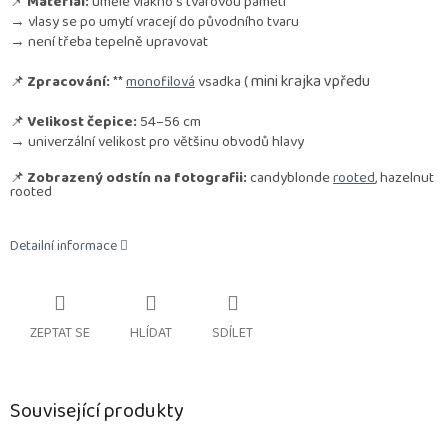
📌
Materiál:
umělé vlákno s tvarovou pamětí
→ vlasy se po umytí vracejí do původního tvaru
→ není třeba tepelně upravovat
mini krajka vpředu
📌
Zpracování:
**
monofilová
vsadka (
📌
Velikost čepice:
54–56 cm
→ univerzální velikost pro většinu obvodů hlavy
📌
Zobrazený odstín na fotografii:
candyblonde
rooted
, hazelnut
rooted
Detailní informace
ZEPTAT SE
HLÍDAT
SDÍLET
Související produkty