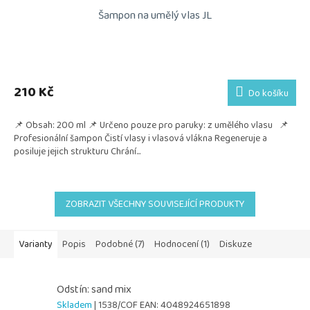
Šampon na umělý vlas JL
210 Kč
Do košíku
📌 Obsah: 200 ml 📌 Určeno pouze pro paruky: z umělého vlasu 📌
Profesionální šampon Čistí vlasy i vlasová vlákna Regeneruje a
posiluje jejich strukturu Chrání...
ZOBRAZIT VŠECHNY SOUVISEJÍCÍ PRODUKTY
Varianty
Popis
Podobné (7)
Hodnocení (1)
Diskuze
Odstín: sand mix
Skladem
| 1538/COF
EAN:
4048924651898