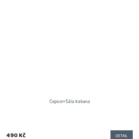
Čepice+Šála Kaliana
490 Kč
DETAIL