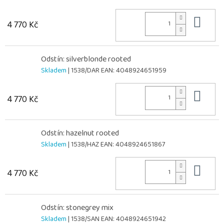
Do 
4 770 Kč
Odstín: silverblonde rooted
Skladem
| 1538/DAR
EAN:
4048924651959
Do 
4 770 Kč
Odstín: hazelnut rooted
Skladem
| 1538/HAZ
EAN:
4048924651867
Do 
4 770 Kč
Odstín: stonegrey mix
Skladem
| 1538/SAN
EAN:
4048924651942