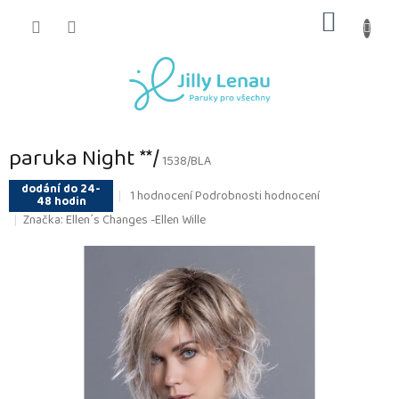
Přejít
NÁKUP
na
obsah
KOŠÍK
paruka Night **/
1538/BLA
dodání do 24-
Průměrné
1 hodnocení
Podrobnosti hodnocení
48 hodin
hodnocení
Značka:
Ellen´s Changes -Ellen Wille
produktu
je
5,0
z
5
hvězdiček.