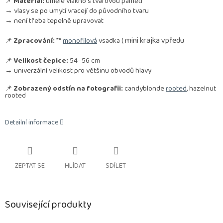
📌
Materiál:
umělé vlákno s tvarovou pamětí
→ vlasy se po umytí vracejí do původního tvaru
→ není třeba tepelně upravovat
mini krajka vpředu
📌
Zpracování:
**
monofilová
vsadka (
📌
Velikost čepice:
54–56 cm
→ univerzální velikost pro většinu obvodů hlavy
📌
Zobrazený odstín na fotografii:
candyblonde
rooted
, hazelnut
rooted
Detailní informace
ZEPTAT SE
HLÍDAT
SDÍLET
Související produkty