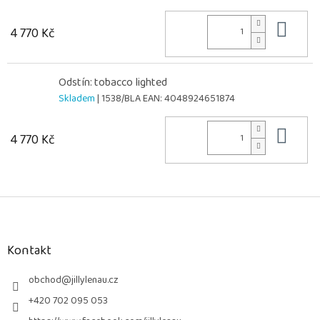
Do 
4 770 Kč
Odstín: tobacco lighted
Skladem
| 1538/BLA
EAN:
4048924651874
Do 
4 770 Kč
Z
á
p
a
Kontakt
t
í
obchod
@
jillylenau.cz
+420 702 095 053