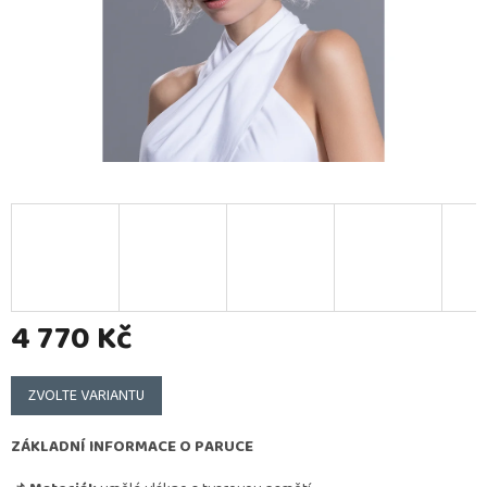
4 770 Kč
Měrná
cena:
ZVOLTE VARIANTU
ZÁKLADNÍ INFORMACE O PARUCE