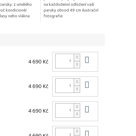
paruky: z umělého
na každodenní odložení vaší
oč kondicionér
paruky obvod 49 cm ilustrační
Vlasy nebo vlákna
fotografie
ávají jemné, hladké
ání před...
Do košíku
4 690 Kč
Do košíku
4 690 Kč
Do košíku
4 690 Kč
Do košíku
4 690 Kč