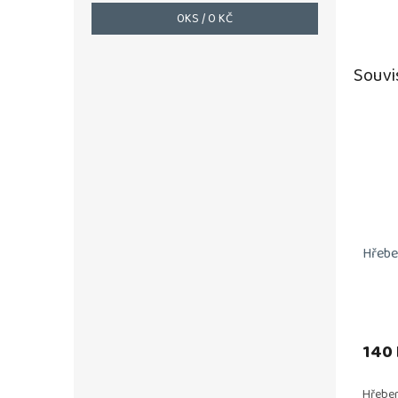
0
KS /
0 KČ
Souvi
Hřeb
140 
Hřeben