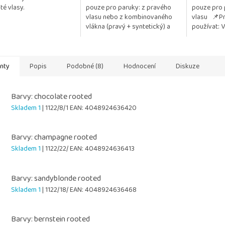
té vlasy.
pouze pro paruky: z pravého
pouze pro 
5
vlasu nebo z kombinovaného
vlasu 📌Pr
hvězdiček.
vlákna (pravý + syntetický) a
používat: 
také z umělého vlákna
paruky zůst
📌 Pozitivum: Jemně...
a lesklé Chr
anty
Popis
Podobné (8)
Hodnocení
Diskuze
Barvy: chocolate rooted
Skladem 1
| 1122/8/1
EAN:
4048924636420
Barvy: champagne rooted
Skladem 1
| 1122/22/
EAN:
4048924636413
Barvy: sandyblonde rooted
Skladem 1
| 1122/18/
EAN:
4048924636468
Barvy: bernstein rooted