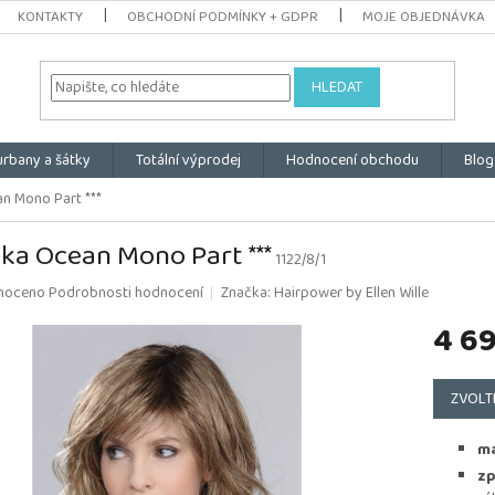
KONTAKTY
OBCHODNÍ PODMÍNKY + GDPR
MOJE OBJEDNÁVKA
HLEDAT
urbany a šátky
Totální výprodej
Hodnocení obchodu
Blog
n Mono Part ***
ka Ocean Mono Part ***
1122/8/1
é
noceno
Podrobnosti hodnocení
Značka:
Hairpower by Ellen Wille
ní
4 6
u
Měrná
cena:
ZVOLT
k.
ma
zp