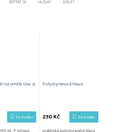
ZEPTAT SE
HLÍDAT
SDÍLET
ér na umělý vlas JL
Polystyrenová hlava
230 Kč
Do košíku
Do košíku
200 ml 📌 Určeno
praktická polystyrenévá hlava