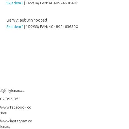
Skladem 1
| 1122/14/
EAN:
4048924636406
Barvy: auburn rooted
Skladem 1
| 1122/33/
EAN:
4048924636390
d
@
jillylenau.cz
702 095 053
//www.facebook.co
lenau
//www.instagram.co
_lenau/