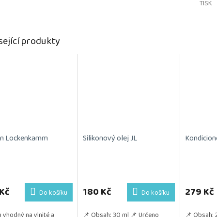
TISK
sející produkty
en Lockenkamm
Silikonový olej JL
Kondicion
Průměrné
hodnocení
produktu
Kč
180 Kč
279 Kč
Do košíku
Do košíku
je
5,0
 vhodný na vlnité a
📌 Obsah: 30 ml 📌 Určeno
📌 Obsah: 
z