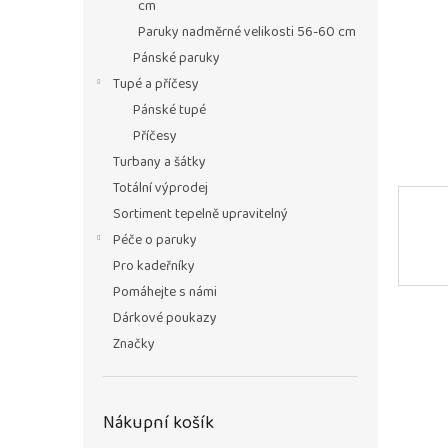
n
cm
e
Paruky nadměrné velikosti 56-60 cm
l
Pánské paruky
Tupé a příčesy
Pánské tupé
Příčesy
Turbany a šátky
Totální výprodej
Sortiment tepelně upravitelný
Péče o paruky
Pro kadeřníky
Pomáhejte s námi
Dárkové poukazy
Značky
Nákupní košík