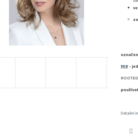
zá
ve
zo
označen
MIX
- je
ROOTE
používa
Detailní 