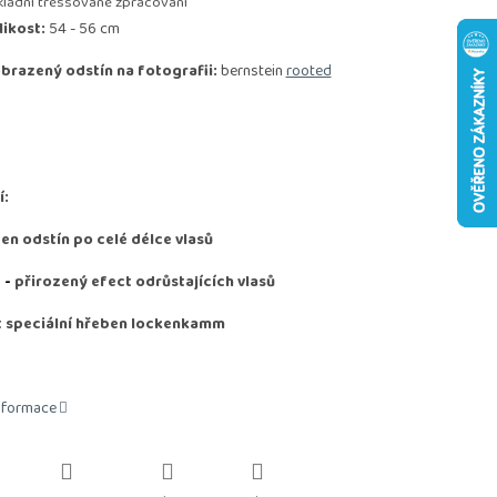
kladní tressované zpracování
likost:
54 - 56 cm
brazený odstín na fotografii:
bernstein
rooted
í:
den odstín po celé délce vlasů
D
-
přirozený efect odrůstajících vlasů
t speciální hřeben lockenkamm
informace