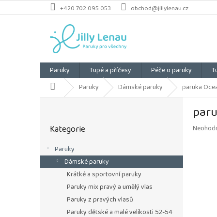
Přejít
+420 702 095 053
obchod@jillylenau.cz
na
obsah
Paruky
Tupé a příčesy
Péče o paruky
T
Domů
Paruky
Dámské paruky
paruka Ocea
P
paru
o
Přeskočit
s
Kategorie
Průměrn
Neohod
kategorie
t
hodnoce
r
produkt
Paruky
a
je
Dámské paruky
n
0,0
z
n
Krátké a sportovní paruky
5
í
Paruky mix pravý a umělý vlas
hvězdiče
p
Paruky z pravých vlasů
a
Paruky dětské a malé velikosti 52-54