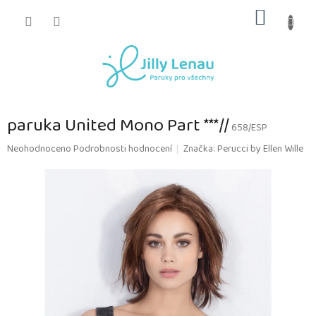
Přejít
NÁKUP
na
obsah
KOŠÍK
paruka United Mono Part ***//
658/ESP
Průměrné
Neohodnoceno
Podrobnosti hodnocení
Značka:
Perucci by Ellen Wille
hodnocení
produktu
je
0,0
z
5
hvězdiček.