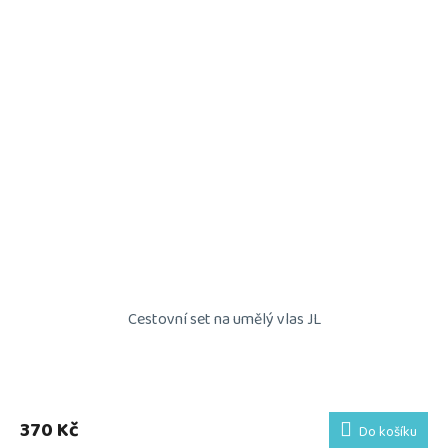
Cestovní set na umělý vlas JL
Průměrné
hodnocení
produktu
370 Kč
Do košíku
je