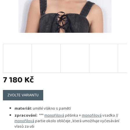
7 180 Kč
Měrná
cena:
ZVOLTE VARIANTU
materiál:
umělé vlákno s pamětí
zpracování:
***
monofilová
pěšinka +
monofilová
vsadka //
monofilová
partie okolo obličeje , která umožňuje vyčesávání
vlasů za uši