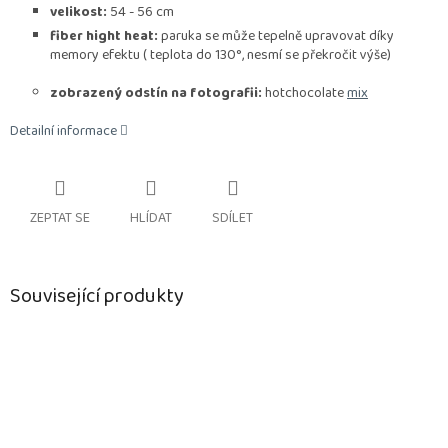
velikost:
54 - 56 cm
fiber hight heat:
paruka se může tepelně upravovat díky
memory efektu ( teplota do 130°, nesmí se překročit výše)
zobrazený odstín na fotografii:
hotchocolate
mix
Detailní informace
ZEPTAT SE
HLÍDAT
SDÍLET
Související produkty