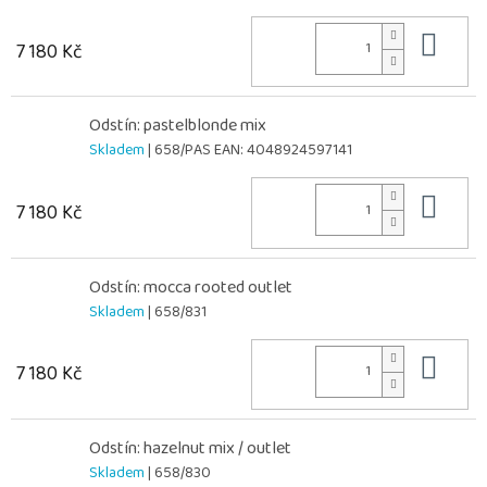
Do 
7 180 Kč
Odstín: pastelblonde mix
Skladem
| 658/PAS
EAN:
4048924597141
Do 
7 180 Kč
Odstín: mocca rooted outlet
Skladem
| 658/831
Do 
7 180 Kč
Odstín: hazelnut mix / outlet
Skladem
| 658/830