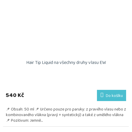
Hair Tip Liquid na všechny druhy vlasu EW
540 Kč
Do košíku
📌 Obsah: 50 ml 📌 Určeno pouze pro paruky: z pravého vlasu nebo z
kombinovaného vlákna (pravý + syntetický) a také z umělého vlákna
📌 Pozitivum: Jemně...