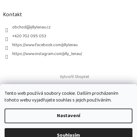
á
p
a
Kontakt
t
í
obchod
@
jillylenau.cz
+420 702 095 053
https://www.facebook.com/jillylenau
https://www.instagram.com/jilly_lenau/
Vytvořil Shoptet
Tento web používá soubory cookie. Dalším procházením
Copyright 2026
Paruky Jilly Lenau s.r.o.
. Všechna práva vyhrazena.
tohoto webu vyjadřujete souhlas s jejich používáním.
Nastavení
Souhlasím