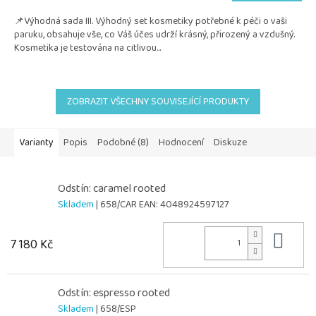
5,0
📌Výhodná sada III. Výhodný set kosmetiky potřebné k péči o vaši
z
paruku, obsahuje vše, co Váš účes udrží krásný, přirozený a vzdušný.
5
Kosmetika je testována na citlivou...
hvězdiček.
ZOBRAZIT VŠECHNY SOUVISEJÍCÍ PRODUKTY
Varianty
Popis
Podobné (8)
Hodnocení
Diskuze
Odstín: caramel rooted
Skladem
| 658/CAR
EAN:
4048924597127
Do 
7 180 Kč
Odstín: espresso rooted
Skladem
| 658/ESP