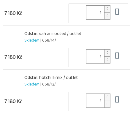
Do 
7 180 Kč
Odstín: safran rooted / outlet
Skladem
| 658/14/
Do 
7 180 Kč
Odstín: hotchilli mix / outlet
Skladem
| 658/12/
Do 
7 180 Kč
Z