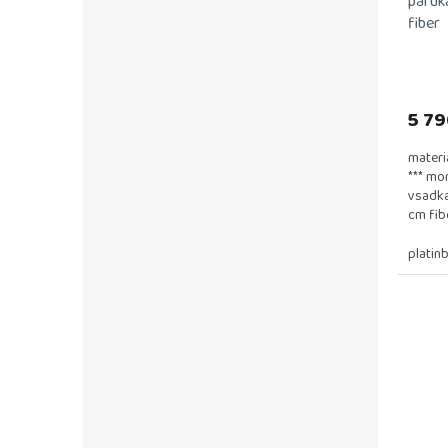
paruka
fiber
5 79
materi
*** mo
vsadka
cm fib
platin