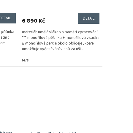
DETAIL
DETAIL
6 890 Kč
á pěšinka
materiál: umělé vlákno s pamětí zpracování:
tín :
*** monofilová pěšinka + monofilová vsadka
9 cm
// monofilová partie okolo obličeje , která
umožňuje vyčesávání vlasů za uši...
M7s