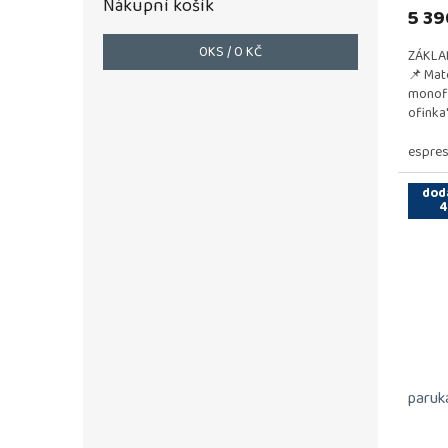
Nákupní košík
5 39
0
KS /
0 KČ
ZÁKLA
📌 Mat
monofi
ofinka
univerz
espres
dod
4
paruka