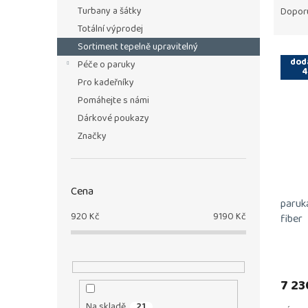
n
a
Turbany a šátky
Dopor
e
z
Totální výprodej
l
e
Sortiment tepelně upravitelný
V
n
dod
Péče o paruky
ý
í
4
p
Pro kadeřníky
p
i
r
Pomáhejte s námi
s
o
Dárkové poukazy
p
d
Značky
r
u
o
k
d
t
u
ů
Cena
paruka
k
920
Kč
9190
Kč
fiber
t
ů
7 23
Na skladě
21