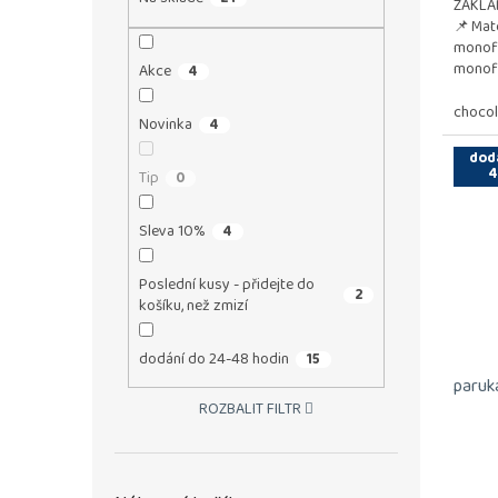
ZÁKLA
📌 Mat
monofi
monofi
Akce
4
umožňu
chocol
Novinka
4
dod
4
Tip
0
Sleva 10%
4
Poslední kusy - přidejte do
2
košíku, než zmizí
dodání do 24-48 hodin
15
paruka
ROZBALIT FILTR