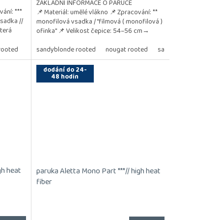
ZÁKLADNÍ INFORMACE O PARUCE
ání: ***
📌 Materiál: umělé vlákno 📌 Zpracování: **
sadka //
monofilová vsadka / "filmová ( monofilová )
která
ofinka" 📌 Velikost čepice: 54–56 cm→
univerzální velikost...
d
rooted
gingerblonde/rooted
sandyblonde rooted
nougat tipped
nougat rooted
salt pepper mix
pe
dodání do 24-
48 hodin
gh heat
paruka Aletta Mono Part ***// high heat
fiber