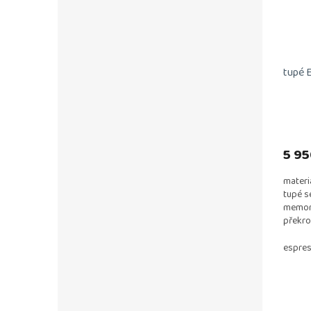
tupé E
5 95
materiá
tupé s
memory
překro
vlasu:...
espres