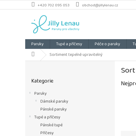
Přejít
+420 702 095 053
obchod@jillylenau.cz
na
obsah
Paruky
Tupé a příčesy
Péče o paruky
T
Domů
Sortiment tepelně upravitelný
P
Sort
o
Přeskočit
s
Kategorie
kategorie
Nejpr
t
r
Paruky
a
Dámské paruky
n
n
Pánské paruky
í
Tupé a příčesy
p
Pánské tupé
a
Ř
Příčesy