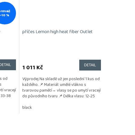
1 111 Kč
–10 %
e
příčes Lemon high heat fiber Outlet
Průměrné
hodnocení
produktu
DETAIL
DETAIL
1 011 Kč
je
5,0
us od
Výprodej Na skladě už jen poslední 1 kus od
z
s
každého. 📌 Materiál: umělé vlákno s
5
í vracejí
tvarovou pamětí→ vlasy se po umytí vracejí
hvězdiček.
 33-38
do původního tvaru 📌 Délka vlasu: 12-25
cm 📌...
sandy blonde/rooted
black
auburn/rooted
darkschocolate mix
mocca/roo