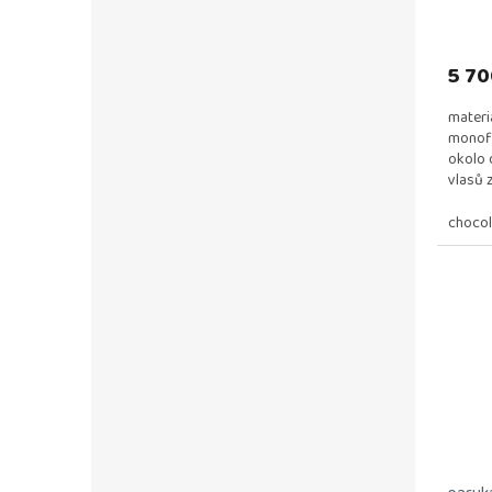
5 70
materiá
monofi
okolo 
vlasů 
odstín..
chocol