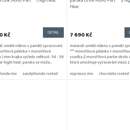
 Link Mono Part ***( high heat
paruka Drive Mono Part ***// hi
fiber
Průměrné
hodnocení
produktu
DETAIL
0 Kč
7 690 Kč
je
5,0
ál: umělé vlákno s pamětí zpracování:
materiál: umělé vlákno s pamětí zp
z
nofilová pěšinka + monofilová
*** monofilová pěšinka + monofilo
5
 ( mini krajka vpředu velikost: 54 - 56
vsadka // monofilová partie okolo o
hvězdiček.
er hight heat: paruka se může...
která umožňuje vyčesávání vlasů za 
blonde mix
sandyblonde rooted
darkchocolate mix
espresso mix
chocolate rooted
levander rooted