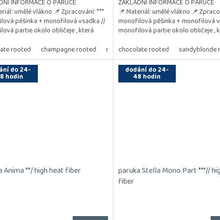
DNÍ INFORMACE O PARUCE
ZÁKLADNÍ INFORMACE O PARUCE
eriál: umělé vlákno 📌 Zpracování: ***
📌 Materiál: umělé vlákno 📌 Zpracov
lová pěšinka + monofilová vsadka //
monofilová pěšinka + monofilová v
lová partie okolo obličeje , která
monofilová partie okolo obličeje , 
je vyčesávání...
umožňuje vyčesávání...
ate rooted
champagne rooted
mocca rooted
chocolate rooted
dark chocolate roote
sandyblonde 
ání do 24-
dodání do 24-
8 hodin
48 hodin
 Anima **/ high heat fiber
paruka Stella Mono Part ***// hi
fiber