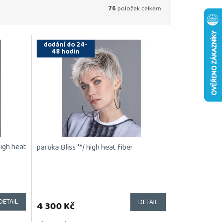
76
položek celkem
dodání do 24-
48 hodin
high heat
paruka Bliss **/ high heat fiber
DETAIL
DETAIL
4 300 Kč