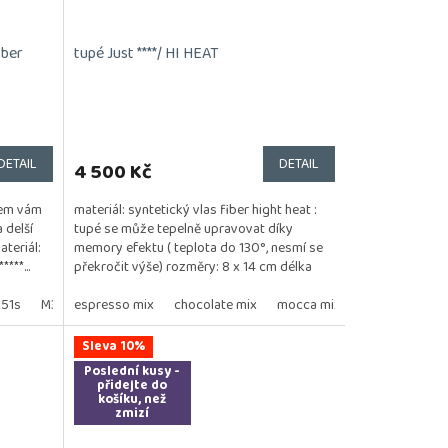
iber
tupé Just ****/ HI HEAT
DETAIL
DETAIL
4 500 Kč
lem vám
materiál: syntetický vlas fiber hight heat :
 delší
tupé se může tepelně upravovat díky
teriál:
memory efektu ( teplota do 130°, nesmí se
***...
překročit výše) rozměry: 8 x 14 cm délka
vlasu: 23...
51s
M3s
espresso mix
M56/60s
chocolate mix
mocca mix
sand mix
c
Sleva 10%
Poslední kusy -
přidejte do
košíku, než
zmizí