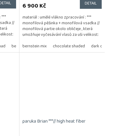
DETAIL
DETAIL
6 900 Kč
 ***
materiál : umělé vlákno zpracování : ***
sadka //
monofilová pěšinka + monofilová vsadka //
která
monofilová partie okolo obličeje , která
elikost:
umožňuje vyčesávání vlasů za uši velikost:
54 - 56...
had
amonbrown rooted
bernstein multi/shad
bernstein mix
chocolate shaded
ivory blonde/shad
dark chocolate mix
rosewood brown/shad
be
paruka Brian ***// high heat fiber