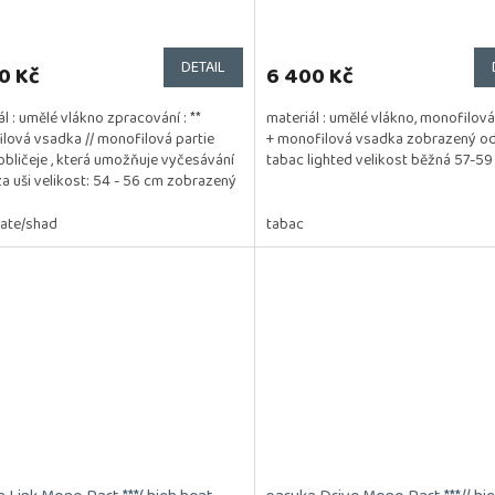
DETAIL
0 Kč
6 400 Kč
l : umělé vlákno zpracování : **
materiál : umělé vlákno, monofilov
lová vsadka // monofilová partie
+ monofilová vsadka zobrazený ods
obličeje , která umožňuje vyčesávání
tabac lighted velikost běžná 57-5
za uši velikost: 54 - 56 cm zobrazený
.
ate/shad
tabac