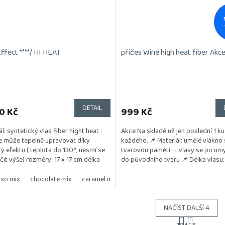
ffect ****/ HI HEAT
příčes Wine high heat fiber Akc
DETAIL
0 Kč
999 Kč
l: syntetický vlas fiber hight heat :
Akce Na skladě už jen poslední 1 k
e může tepelně upravovat díky
každého. 📌 Materiál: umělé vlákno 
 efektu ( teplota do 130°, nesmí se
tvarovou pamětí→ vlasy se po umyt
čit výše) rozměry: 17 x 17 cm délka
do původního tvaru 📌 Délka vlasu:
cm 📌 Způsob...
so mix
chocolate mix
caramel mix
champagne mix
snow mix
NAČÍST DALŠÍ 4
S