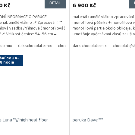
DETAIL
0 Kč
6 900 Kč
DNÍ INFORMACE O PARUCE
materiál : umělé vlákno zpracování :
eriál: umělé vlákno 📌 Zpracování: **
monofilová pěšinka + monofilová v
lová vsadka / "filmová ( monofilová )
monofilová partie okolo obličeje , 
" 📌 Velikost čepice: 54–56 cm→
umožňuje vyčesávání vlasů za uši v
ální velikost...
54 - 56...
so mix
dakschocolate mix
chocolate rooted
dark chocolate mix
mocca rooted
chocolate/s
cinn
ání do 24-
8 hodin
 Luna **// high heat fiber
paruka Dave ***