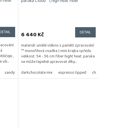
gh heat
paruka Cloud **( high heat fiber
DETAIL
DETAIL
6 440 Kč
racování:
materiál: umělé vlákno s pamětí zpracování:
vá
** monofilová vsadka ( mini krajka vpředu
bličeje ,
velikost: 54 - 56 cm fiber hight heat: paruka
uši...
se může tepelně upravovat díky...
sandyblonde rooted
pastel mint rooted
darkchocolate mix
lightbernstein rooted
espresso tipped
pearlblonde rooted
chocolate tipped
c