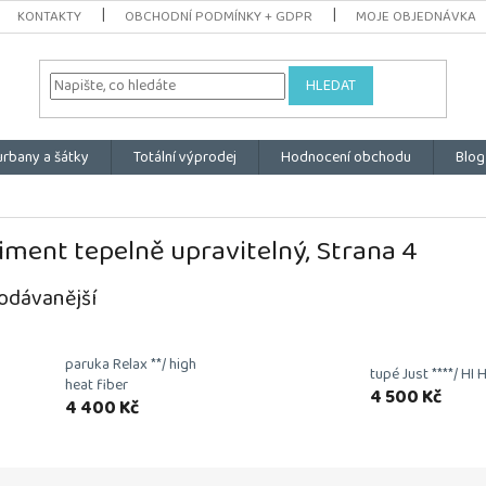
KONTAKTY
OBCHODNÍ PODMÍNKY + GDPR
MOJE OBJEDNÁVKA
HLEDAT
urbany a šátky
Totální výprodej
Hodnocení obchodu
Blog
iment tepelně upravitelný
, Strana 4
odávanější
paruka Relax **/ high
tupé Just ****/ HI 
heat fiber
4 500 Kč
4 400 Kč