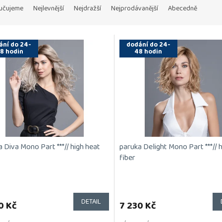
učujeme
Nejlevnější
Nejdražší
Nejprodávanější
Abecedně
ání do 24-
dodání do 24-
8 hodin
48 hodin
 Diva Mono Part ***// high heat
paruka Delight Mono Part ***// 
fiber
DETAIL
0 Kč
7 230 Kč