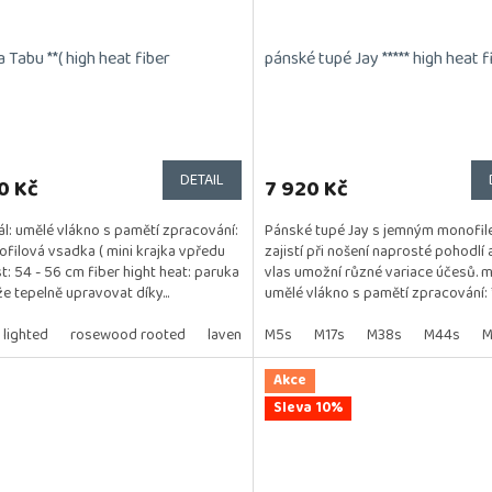
 Tabu **( high heat fiber
pánské tupé Jay ***** high heat f
rné
cení
ktu
DETAIL
0 Kč
7 920 Kč
ál: umělé vlákno s pamětí zpracování:
Pánské tupé Jay s jemným monofi
ofilová vsadka ( mini krajka vpředu
zajistí při nošení naprosté pohodlí a
st: 54 - 56 cm fiber hight heat: paruka
vlas umožní různé variace účesů. ma
ček.
e tepelně upravovat díky...
umělé vlákno s pamětí zpracování: **
lighted
rosewood rooted
lavender rooted
M5s
M17s
ice blue / outlet
M38s
M44s
M
Akce
Sleva 10%